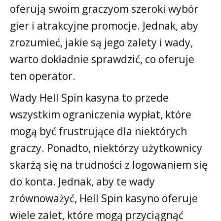
oferują swoim graczyom szeroki wybór
gier i atrakcyjne promocje. Jednak, aby
zrozumieć, jakie są jego zalety i wady,
warto dokładnie sprawdzić, co oferuje
ten operator.
Wady Hell Spin kasyna to przede
wszystkim ograniczenia wypłat, które
mogą być frustrujące dla niektórych
graczy. Ponadto, niektórzy użytkownicy
skarżą się na trudności z logowaniem się
do konta. Jednak, aby te wady
zrównoważyć, Hell Spin kasyno oferuje
wiele zalet, które mogą przyciągnąć