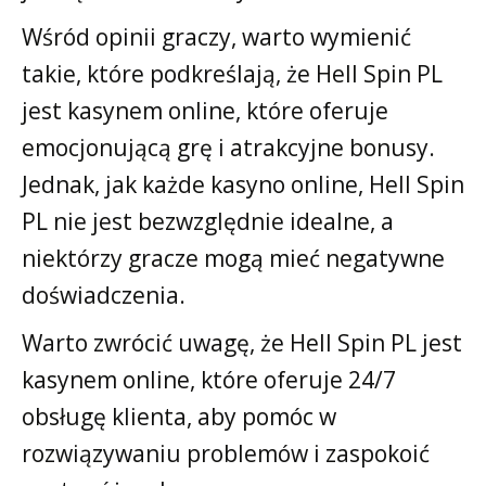
Wśród opinii graczy, warto wymienić
takie, które podkreślają, że Hell Spin PL
jest kasynem online, które oferuje
emocjonującą grę i atrakcyjne bonusy.
Jednak, jak każde kasyno online, Hell Spin
PL nie jest bezwzględnie idealne, a
niektórzy gracze mogą mieć negatywne
doświadczenia.
Warto zwrócić uwagę, że Hell Spin PL jest
kasynem online, które oferuje 24/7
obsługę klienta, aby pomóc w
rozwiązywaniu problemów i zaspokoić