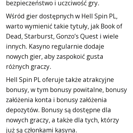
bezpieczeństwo i uczciwość gry.
Wśród gier dostępnych w Hell Spin PL,
warto wymienić takie tytuły, jak Book of
Dead, Starburst, Gonzo’s Quest i wiele
innych. Kasyno regularnie dodaje
nowych gier, aby zaspokoić gusta
różnych graczy.
Hell Spin PL oferuje także atrakcyjne
bonusy, w tym bonusy powitalne, bonusy
załóżenia konta i bonusy załóżenia
depozytów. Bonusy są dostępne dla
nowych graczy, a także dla tych, którzy
już są członkami kasyna.