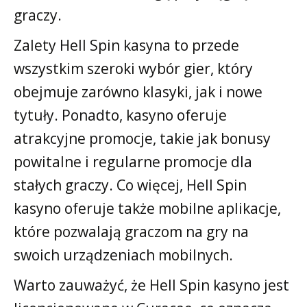
graczy.
Zalety Hell Spin kasyna to przede
wszystkim szeroki wybór gier, który
obejmuje zarówno klasyki, jak i nowe
tytuły. Ponadto, kasyno oferuje
atrakcyjne promocje, takie jak bonusy
powitalne i regularne promocje dla
stałych graczy. Co więcej, Hell Spin
kasyno oferuje także mobilne aplikacje,
które pozwalają graczom na gry na
swoich urządzeniach mobilnych.
Warto zauważyć, że Hell Spin kasyno jest