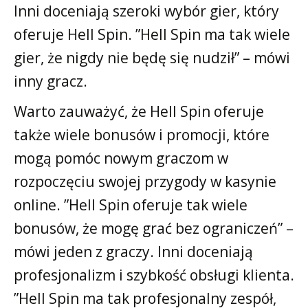
Inni doceniają szeroki wybór gier, który
oferuje Hell Spin. ”Hell Spin ma tak wiele
gier, że nigdy nie będę się nudził” – mówi
inny gracz.
Warto zauważyć, że Hell Spin oferuje
także wiele bonusów i promocji, które
mogą pomóc nowym graczom w
rozpoczęciu swojej przygody w kasynie
online. ”Hell Spin oferuje tak wiele
bonusów, że mogę grać bez ograniczeń” –
mówi jeden z graczy. Inni doceniają
profesjonalizm i szybkość obsługi klienta.
”Hell Spin ma tak profesjonalny zespół,