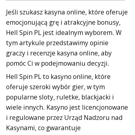
Jeśli szukasz kasyna online, które oferuje
emocjonującą grę i atrakcyjne bonusy,
Hell Spin PL jest idealnym wyborem. W
tym artykule przedstawimy opinie
graczy i recenzje kasyna online, aby
pomóc Ci w podejmowaniu decyzji.
Hell Spin PL to kasyno online, które
oferuje szeroki wybór gier, w tym
popularne sloty, ruletke, blackjacki i
wiele innych. Kasyno jest licencjonowane
i regulowane przez Urząd Nadzoru nad
Kasynami, co gwarantuje