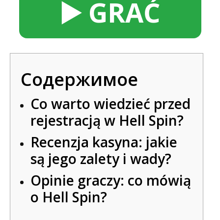
▶️ GRAĆ
Содержимое
Co warto wiedzieć przed
rejestracją w Hell Spin?
Recenzja kasyna: jakie
są jego zalety i wady?
Opinie graczy: co mówią
o Hell Spin?