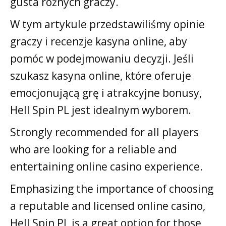
gusta różnych graczy.
W tym artykule przedstawiliśmy opinie
graczy i recenzje kasyna online, aby
pomóc w podejmowaniu decyzji. Jeśli
szukasz kasyna online, które oferuje
emocjonującą grę i atrakcyjne bonusy,
Hell Spin PL jest idealnym wyborem.
Strongly recommended for all players
who are looking for a reliable and
entertaining online casino experience.
Emphasizing the importance of choosing
a reputable and licensed online casino,
Hell Spin PL is a great option for those