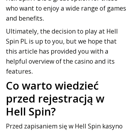
who want to enjoy a wide range of games
and benefits.
Ultimately, the decision to play at Hell
Spin PL is up to you, but we hope that
this article has provided you with a
helpful overview of the casino and its
features.
Co warto wiedzieć
przed rejestracją w
Hell Spin?
Przed zapisaniem się w Hell Spin kasyno