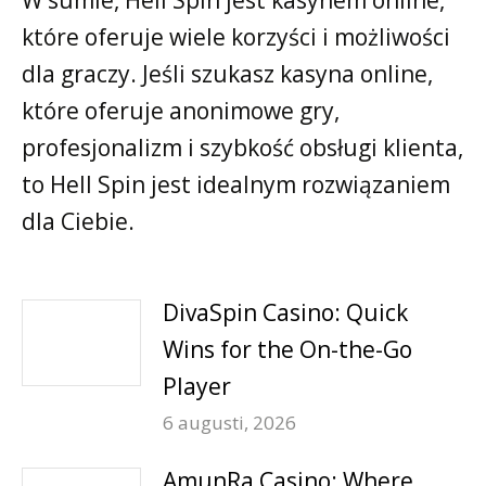
W sumie, Hell Spin jest kasynem online,
które oferuje wiele korzyści i możliwości
dla graczy. Jeśli szukasz kasyna online,
które oferuje anonimowe gry,
profesjonalizm i szybkość obsługi klienta,
to Hell Spin jest idealnym rozwiązaniem
dla Ciebie.
DivaSpin Casino: Quick
Wins for the On-the-Go
Player
6 augusti, 2026
AmunRa Casino: Where