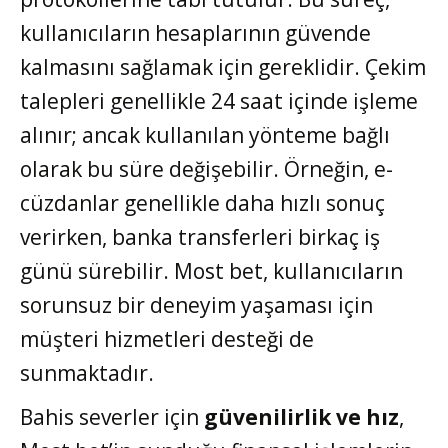
kullanıcıların hesaplarının güvende
kalmasını sağlamak için gereklidir. Çekim
talepleri genellikle 24 saat içinde işleme
alınır; ancak kullanılan yönteme bağlı
olarak bu süre değişebilir. Örneğin, e-
cüzdanlar genellikle daha hızlı sonuç
verirken, banka transferleri birkaç iş
günü sürebilir. Most bet, kullanıcıların
sorunsuz bir deneyim yaşaması için
müşteri hizmetleri desteği de
sunmaktadır.
Bahis severler için
güvenilirlik ve hız
,