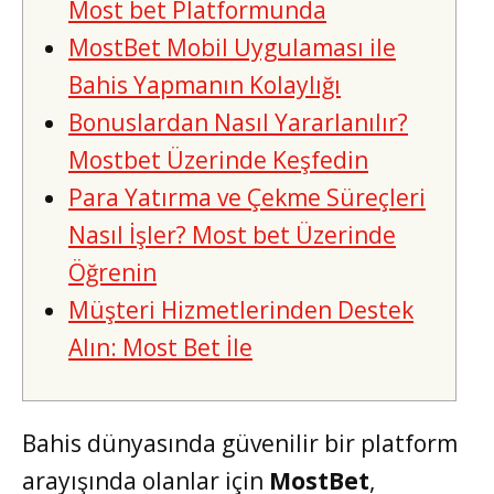
Most bet Platformunda
MostBet Mobil Uygulaması ile
Bahis Yapmanın Kolaylığı
Bonuslardan Nasıl Yararlanılır?
Mostbet Üzerinde Keşfedin
Para Yatırma ve Çekme Süreçleri
Nasıl İşler? Most bet Üzerinde
Öğrenin
Müşteri Hizmetlerinden Destek
Alın: Most Bet İle
Bahis dünyasında güvenilir bir platform
arayışında olanlar için
MostBet
,