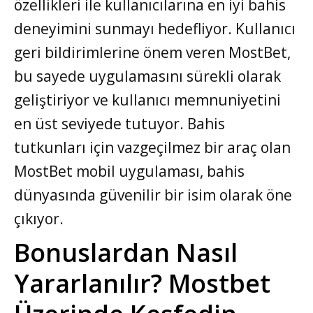
özellikleri ile kullanıcılarına en iyi bahis
deneyimini sunmayı hedefliyor. Kullanıcı
geri bildirimlerine önem veren MostBet,
bu sayede uygulamasını sürekli olarak
geliştiriyor ve kullanıcı memnuniyetini
en üst seviyede tutuyor. Bahis
tutkunları için vazgeçilmez bir araç olan
MostBet mobil uygulaması, bahis
dünyasında güvenilir bir isim olarak öne
çıkıyor.
Bonuslardan Nasıl
Yararlanılır? Mostbet