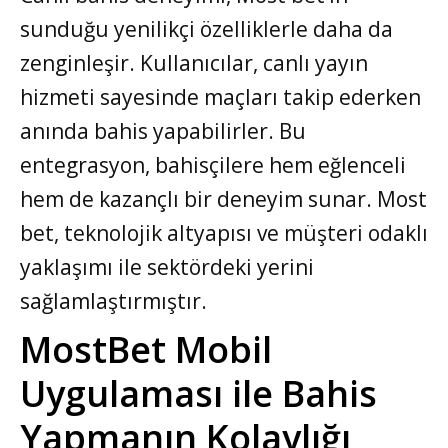
sunduğu yenilikçi özelliklerle daha da
zenginleşir. Kullanıcılar, canlı yayın
hizmeti sayesinde maçları takip ederken
anında bahis yapabilirler. Bu
entegrasyon, bahisçilere hem eğlenceli
hem de kazançlı bir deneyim sunar. Most
bet, teknolojik altyapısı ve müşteri odaklı
yaklaşımı ile sektördeki yerini
sağlamlaştırmıştır.
MostBet Mobil
Uygulaması ile Bahis
Yapmanın Kolaylığı