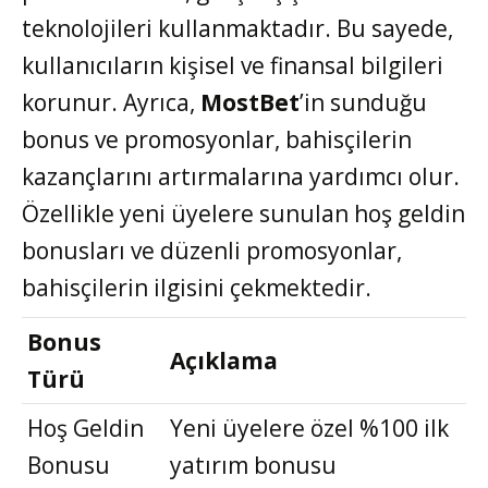
teknolojileri kullanmaktadır. Bu sayede,
kullanıcıların kişisel ve finansal bilgileri
korunur. Ayrıca,
MostBet
’in sunduğu
bonus ve promosyonlar, bahisçilerin
kazançlarını artırmalarına yardımcı olur.
Özellikle yeni üyelere sunulan hoş geldin
bonusları ve düzenli promosyonlar,
bahisçilerin ilgisini çekmektedir.
Bonus
Açıklama
Türü
Hoş Geldin
Yeni üyelere özel %100 ilk
Bonusu
yatırım bonusu