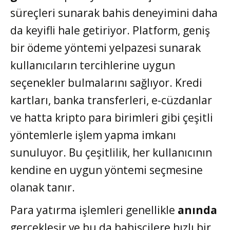
süreçleri sunarak bahis deneyimini daha
da keyifli hale getiriyor. Platform, geniş
bir ödeme yöntemi yelpazesi sunarak
kullanıcıların tercihlerine uygun
seçenekler bulmalarını sağlıyor. Kredi
kartları, banka transferleri, e-cüzdanlar
ve hatta kripto para birimleri gibi çeşitli
yöntemlerle işlem yapma imkanı
sunuluyor. Bu çeşitlilik, her kullanıcının
kendine en uygun yöntemi seçmesine
olanak tanır.
Para yatırma işlemleri genellikle
anında
gerçekleşir ve bu da bahisçilere hızlı bir