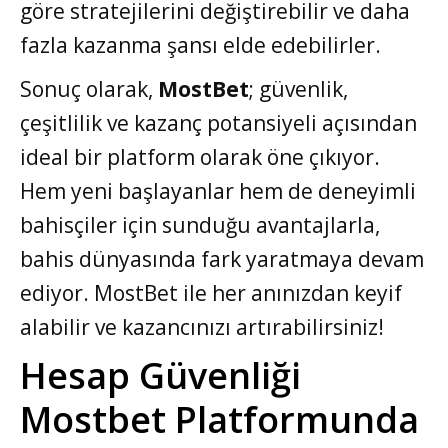
göre stratejilerini değiştirebilir ve daha
fazla kazanma şansı elde edebilirler.
Sonuç olarak,
MostBet
; güvenlik,
çeşitlilik ve kazanç potansiyeli açısından
ideal bir platform olarak öne çıkıyor.
Hem yeni başlayanlar hem de deneyimli
bahisçiler için sunduğu avantajlarla,
bahis dünyasında fark yaratmaya devam
ediyor. MostBet ile her anınızdan keyif
alabilir ve kazancınızı artırabilirsiniz!
Hesap Güvenliği
Mostbet Platformunda