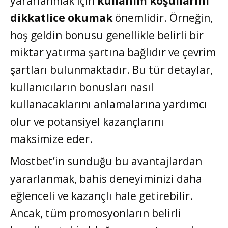
yararlanmak için
kullanım koşullarını
dikkatlice okumak
önemlidir. Örneğin,
hoş geldin bonusu genellikle belirli bir
miktar yatırma şartına bağlıdır ve çevrim
şartları bulunmaktadır. Bu tür detaylar,
kullanıcıların bonusları nasıl
kullanacaklarını anlamalarına yardımcı
olur ve potansiyel kazançlarını
maksimize eder.
Mostbet’in sunduğu bu avantajlardan
yararlanmak, bahis deneyiminizi daha
eğlenceli ve kazançlı hale getirebilir.
Ancak, tüm promosyonların belirli