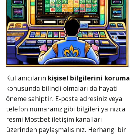
Kullanıcıların
kişisel bilgilerini koruma
konusunda bilinçli olmaları da hayati
öneme sahiptir. E-posta adresiniz veya
telefon numaranız gibi bilgileri yalnızca
resmi Mostbet iletişim kanalları
üzerinden paylaşmalısınız. Herhangi bir