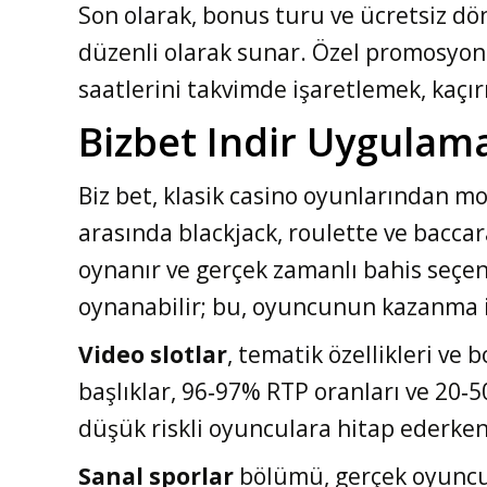
Son olarak, bonus turu ve ücretsiz dönü
düzenli olarak sunar. Özel promosyonla
saatlerini takvimde işaretlemek, kaçır
Bizbet Indir Uygulam
Biz bet, klasik casino oyunlarından mo
arasında blackjack, roulette ve bacca
oynanır ve gerçek zamanlı bahis seçen
oynanabilir; bu, oyuncunun kazanma i
Video slotlar
, tematik özellikleri ve 
başlıklar, 96‑97% RTP oranları ve 20‑5
düşük riskli oyunculara hitap ederken
Sanal sporlar
bölümü, gerçek oyuncula