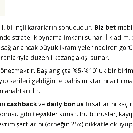
l, bilinçli kararların sonucudur.
Biz bet
mobil
de stratejik oynama imkanı sunar. İlk adım, o
lar sağlar ancak büyük ikramiyeler nadiren gör
ranlarıyla düzenli kazanç akışı sunar.
u yönetmektir. Başlangıçta %5‑%10’luk bir biri
 serileri geldiğinde bahis miktarını artırmak 
n anahtarıdır.
lan
cashback
ve
daily bonus
fırsatlarını kaçı
onusu gibi teşvikler sunar. Bu bonuslar, kay
rim şartlarını (örneğin 25x) dikkatle okuyup,