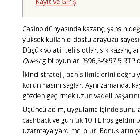
Kayıt ve Giriş
Casino dünyasında kazanç, şansın deği
yüksek kullanıcı dostu arayüzü sayesin
Düşük volatiliteli slotlar, sık kazanç
Quest
gibi oyunlar, %96,5‑%97,5 RTP o
İkinci strateji, bahis limitlerini doğr
korunmasını sağlar. Aynı zamanda, kayıp
gözden geçirmek uzun vadeli başarını
Üçüncü adım, uygulama içinde sunu
cashback ve günlük 10 TL hoş geldin b
uzatmaya yardımcı olur. Bonusların çev