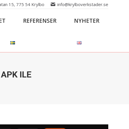
atan 15, 775 54 Krylbo
info@krylboverkstader.se
ET
REFERENSER
NYHETER
APK ILE