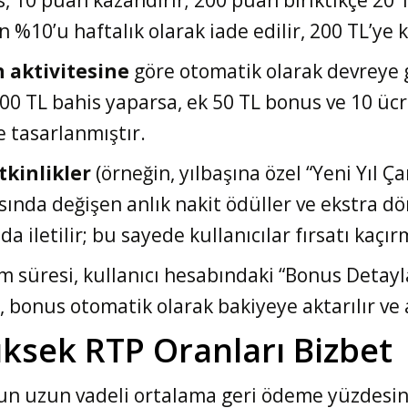
n %10’u haftalık olarak iade edilir, 200 TL’ye 
n aktivitesine
göre otomatik olarak devreye gi
000 TL bahis yaparsa, ek 50 TL bonus ve 10 ücr
 tasarlanmıştır.
tkinlikler
(örneğin, yılbaşına özel “Yeni Yıl Ça
ında değişen anlık nakit ödüller ve ekstra dön
a iletilir; bu sayede kullanıcılar fırsatı kaçır
m süresi, kullanıcı hesabındaki “Bonus Detayla
de, bonus otomatik olarak bakiyeye aktarılır ve
sek RTP Oranları Bizbet
nun uzun vadeli ortalama geri ödeme yüzdesin