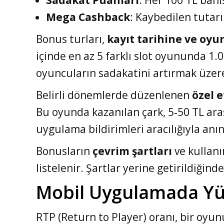
Mega Cashback
: Kaybedilen tutarı
Bonus turları,
kayıt tarihine ve oyu
içinde en az 5 farklı slot oyununda 1.
oyuncuların sadakatini artırmak üzere
Belirli dönemlerde düzenlenen
özel e
Bu oyunda kazanılan çark, 5‑50 TL aras
uygulama bildirimleri aracılığıyla anınd
Bonusların
çevrim şartları
ve kullanı
listelenir. Şartlar yerine getirildiğin
Mobil Uygulamada Yük
RTP (Return to Player) oranı, bir oyu