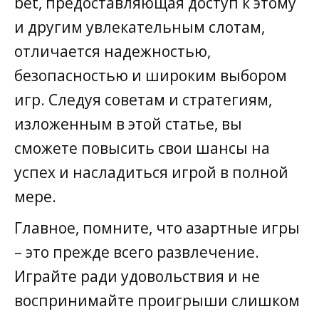
bet, предоставляющая доступ к этому
и другим увлекательным слотам,
отличается надежностью,
безопасностью и широким выбором
игр. Следуя советам и стратегиям,
изложенным в этой статье, вы
сможете повысить свои шансы на
успех и насладиться игрой в полной
мере.
Главное, помните, что азартные игры
– это прежде всего развлечение.
Играйте ради удовольствия и не
воспринимайте проигрыши слишком