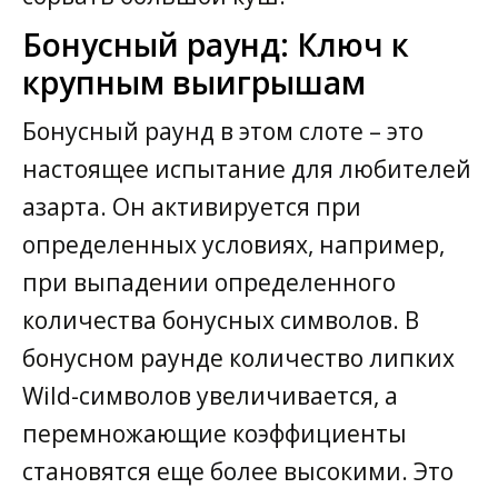
Бонусный раунд: Ключ к
крупным выигрышам
Бонусный раунд в этом слоте – это
настоящее испытание для любителей
азарта. Он активируется при
определенных условиях, например,
при выпадении определенного
количества бонусных символов. В
бонусном раунде количество липких
Wild-символов увеличивается, а
перемножающие коэффициенты
становятся еще более высокими. Это