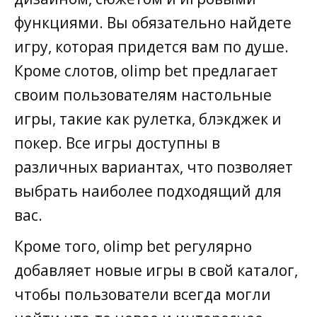
функциями. Вы обязательно найдете
игру, которая придется вам по душе.
Кроме слотов, olimp bet предлагает
своим пользователям настольные
игры, такие как рулетка, блэкджек и
покер. Все игры доступны в
различных вариантах, что позволяет
выбрать наиболее подходящий для
вас.
Кроме того, olimp bet регулярно
добавляет новые игры в свой каталог,
чтобы пользователи всегда могли