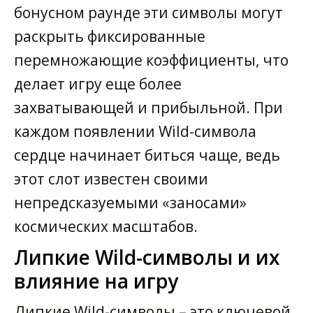
бонусном раунде эти символы могут
раскрыть фиксированные
перемножающие коэффициенты, что
делает игру еще более
захватывающей и прибыльной. При
каждом появлении Wild-символа
сердце начинает биться чаще, ведь
этот слот известен своими
непредсказуемыми «заносами»
космических масштабов.
Липкие Wild-символы и их
влияние на игру
Липкие Wild-символы – это ключевой