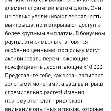
элемент стратегии в этом слоте. Они
не только увеличивают вероятность
выигрыша, но и открывают доступ к
более крупным выплатам. В бонусном
раунде эти символы становятся
особенно ценными, поскольку могут
активировать перемножающие
коэффициенты, достигающие x10 000.
Представьте себе, как экран засыпает
золотыми монетами, а ваш выигрыш
стремительно растет! Именно
поэтому этот слот привлекает
внимание опытных игроков, которые