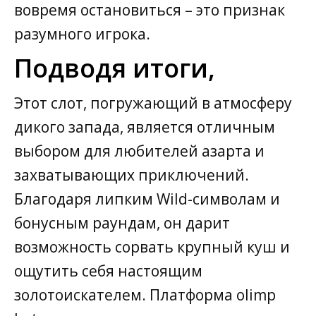
вовремя остановиться – это признак
разумного игрока.
Подводя итоги,
Этот слот, погружающий в атмосферу
дикого запада, является отличным
выбором для любителей азарта и
захватывающих приключений.
Благодаря липким Wild-символам и
бонусным раундам, он дарит
возможность сорвать крупный куш и
ощутить себя настоящим
золотоискателем. Платформа olimp