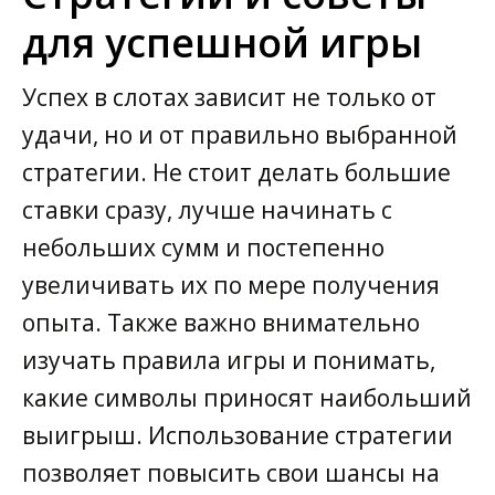
для успешной игры
Успех в слотах зависит не только от
удачи, но и от правильно выбранной
стратегии. Не стоит делать большие
ставки сразу, лучше начинать с
небольших сумм и постепенно
увеличивать их по мере получения
опыта. Также важно внимательно
изучать правила игры и понимать,
какие символы приносят наибольший
выигрыш. Использование стратегии
позволяет повысить свои шансы на