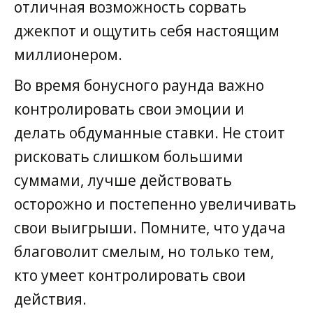
отличная возможность сорвать
джекпот и ощутить себя настоящим
миллионером.
Во время бонусного раунда важно
контролировать свои эмоции и
делать обдуманные ставки. Не стоит
рисковать слишком большими
суммами, лучше действовать
осторожно и постепенно увеличивать
свои выигрыши. Помните, что удача
благоволит смелым, но только тем,
кто умеет контролировать свои
действия.