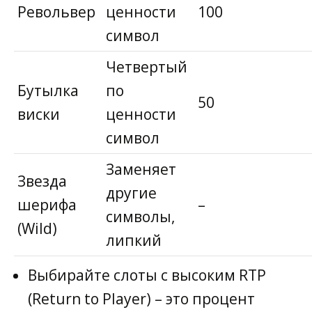
Револьвер
ценности
100
символ
Четвертый
Бутылка
по
50
виски
ценности
символ
Заменяет
Звезда
другие
шерифа
–
символы,
(Wild)
липкий
Выбирайте слоты с высоким RTP
(Return to Player) – это процент