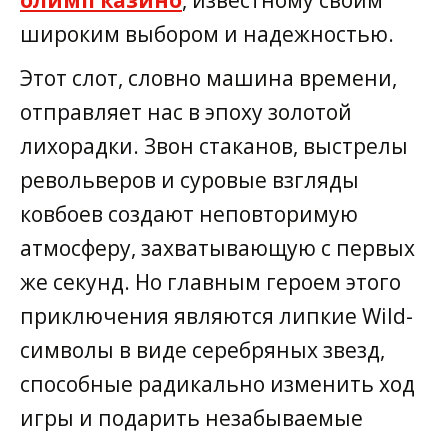
олимп казино
, известному своим
широким выбором и надежностью.
Этот слот, словно машина времени,
отправляет нас в эпоху золотой
лихорадки. Звон стаканов, выстрелы
револьверов и суровые взгляды
ковбоев создают неповторимую
атмосферу, захватывающую с первых
же секунд. Но главным героем этого
приключения являются липкие Wild-
символы в виде серебряных звезд,
способные радикально изменить ход
игры и подарить незабываемые