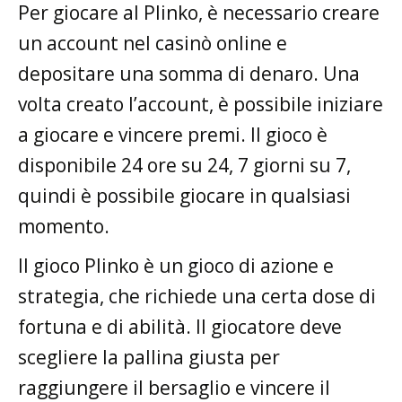
Per giocare al Plinko, è necessario creare
un account nel casinò online e
depositare una somma di denaro. Una
volta creato l’account, è possibile iniziare
a giocare e vincere premi. Il gioco è
disponibile 24 ore su 24, 7 giorni su 7,
quindi è possibile giocare in qualsiasi
momento.
Il gioco Plinko è un gioco di azione e
strategia, che richiede una certa dose di
fortuna e di abilità. Il giocatore deve
scegliere la pallina giusta per
raggiungere il bersaglio e vincere il