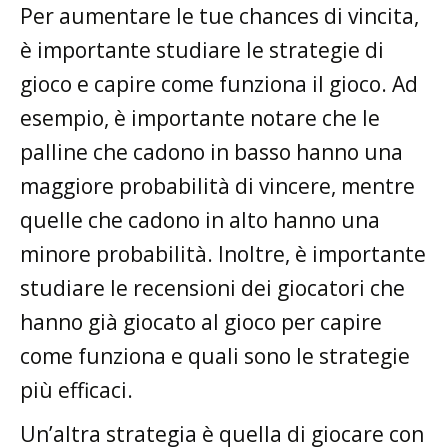
Per aumentare le tue chances di vincita,
è importante studiare le strategie di
gioco e capire come funziona il gioco. Ad
esempio, è importante notare che le
palline che cadono in basso hanno una
maggiore probabilità di vincere, mentre
quelle che cadono in alto hanno una
minore probabilità. Inoltre, è importante
studiare le recensioni dei giocatori che
hanno già giocato al gioco per capire
come funziona e quali sono le strategie
più efficaci.
Un’altra strategia è quella di giocare con