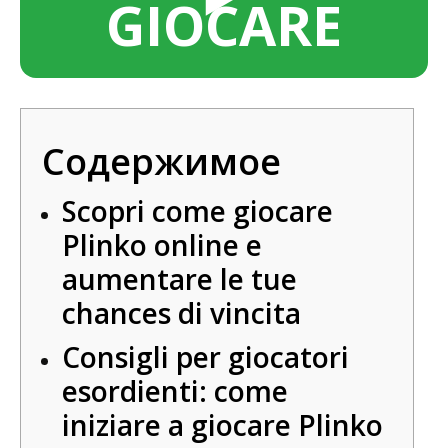
GIOCARE
Содержимое
Scopri come giocare
Plinko online e
aumentare le tue
chances di vincita
Consigli per giocatori
esordienti: come
iniziare a giocare Plinko