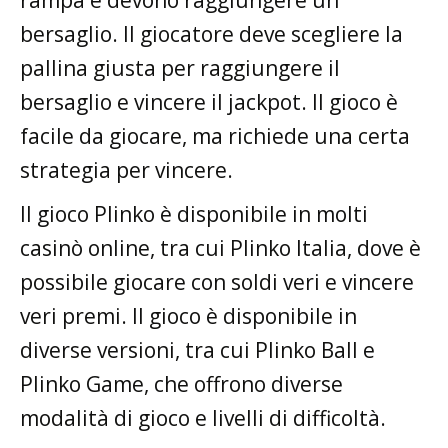
rampa e devono raggiungere un
bersaglio. Il giocatore deve scegliere la
pallina giusta per raggiungere il
bersaglio e vincere il jackpot. Il gioco è
facile da giocare, ma richiede una certa
strategia per vincere.
Il gioco Plinko è disponibile in molti
casinò online, tra cui Plinko Italia, dove è
possibile giocare con soldi veri e vincere
veri premi. Il gioco è disponibile in
diverse versioni, tra cui Plinko Ball e
Plinko Game, che offrono diverse
modalità di gioco e livelli di difficoltà.