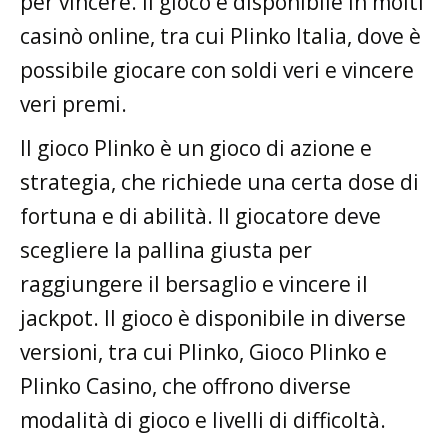
per vincere. Il gioco è disponibile in molti
casinò online, tra cui Plinko Italia, dove è
possibile giocare con soldi veri e vincere
veri premi.
Il gioco Plinko è un gioco di azione e
strategia, che richiede una certa dose di
fortuna e di abilità. Il giocatore deve
scegliere la pallina giusta per
raggiungere il bersaglio e vincere il
jackpot. Il gioco è disponibile in diverse
versioni, tra cui Plinko, Gioco Plinko e
Plinko Casino, che offrono diverse
modalità di gioco e livelli di difficoltà.