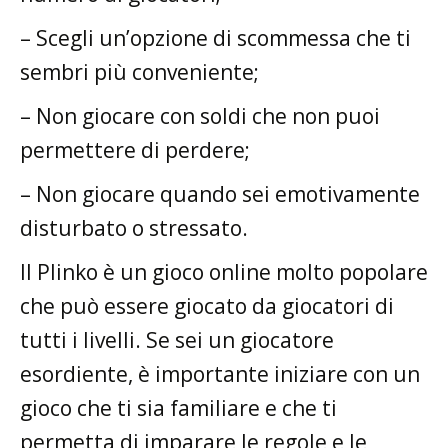
– Scegli un’opzione di scommessa che ti
sembri più conveniente;
– Non giocare con soldi che non puoi
permettere di perdere;
– Non giocare quando sei emotivamente
disturbato o stressato.
Il Plinko è un gioco online molto popolare
che può essere giocato da giocatori di
tutti i livelli. Se sei un giocatore
esordiente, è importante iniziare con un
gioco che ti sia familiare e che ti
permetta di imparare le regole e le