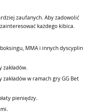
rdziej zaufanych. Aby zadowolić
zainteresować każdego kibica.
, boksingu, MMA i innych dyscyplin
py zakładów.
ypy zakładów w ramach gry GG Bet
łaty pieniędzy.
ami.