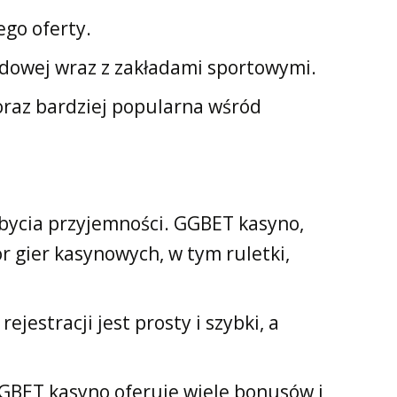
ego oferty.
ardowej wraz z zakładami sportowymi.
oraz bardziej popularna wśród
bycia przyjemności. GGBET kasyno,
r gier kasynowych, w tym ruletki,
jestracji jest prosty i szybki, a
GGBET kasyno oferuje wiele bonusów i