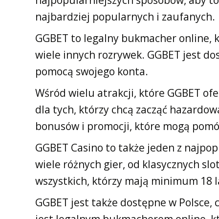
najpopularniejszych sposobów, aby to
najbardziej popularnych i zaufanych.
GGBET to legalny bukmacher online, k
wiele innych rozrywek. GGBET jest dos
pomocą swojego konta.
Wśród wielu atrakcji, które GGBET ofe
dla tych, którzy chcą zacząć hazardow
bonusów i promocji, które mogą pomó
GGBET Casino to także jeden z najpop
wiele różnych gier, od klasycznych sl
wszystkich, którzy mają minimum 18 l
GGBET jest także dostępne w Polsce, 