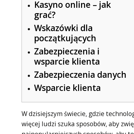
Kasyno online – jak
grać?
Wskazówki dla
początkujących
Zabezpieczenia i
wsparcie klienta
Zabezpieczenia danych
Wsparcie klienta
W dzisiejszym świecie, gdzie technolo
więcej ludzi szuka sposobów, aby zwi