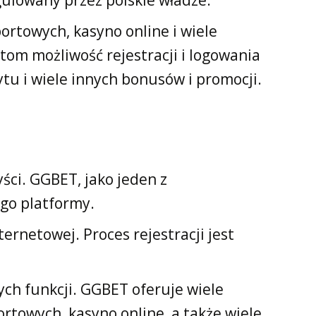
gulowany przez polskie władze.
ortowych, kasyno online i wiele
om możliwość rejestracji i logowania
ytu i wiele innych bonusów i promocji.
ści. GGBET, jako jeden z
ego platformy.
ernetowej. Proces rejestracji jest
ych funkcji. GGBET oferuje wiele
rtowych, kasyno online, a także wiele