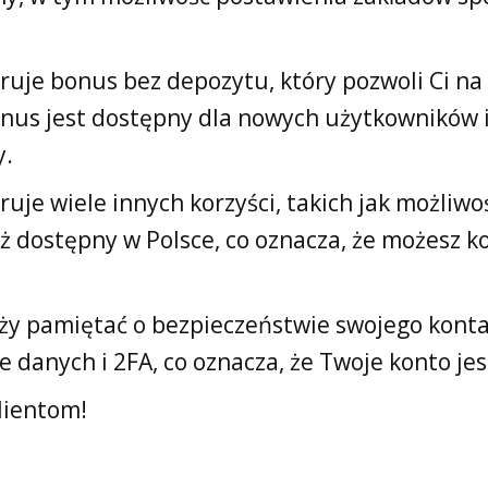
uje bonus bez depozytu, który pozwoli Ci na 
onus jest dostępny dla nowych użytkowników i
y.
je wiele innych korzyści, takich jak możliwoś
ż dostępny w Polsce, co oznacza, że możesz k
eży pamiętać o bezpieczeństwie swojego konta
e danych i 2FA, co oznacza, że Twoje konto je
lientom!