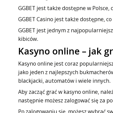
GGBET jest także dostępne w Polsce, co
GGBET Casino jest także dostępne, co
GGBET jest jednym z najpopularniejsz
kibiców.
Kasyno online – jak g
Kasyno online jest coraz popularniej
jako jeden z najlepszych bukmacherów
blackjacki, automatów i wiele innych.
Aby zacząć grać w kasyno online, należ
następnie możesz zalogować się za po
Po zalogowaniu się, możesz wybrać sw