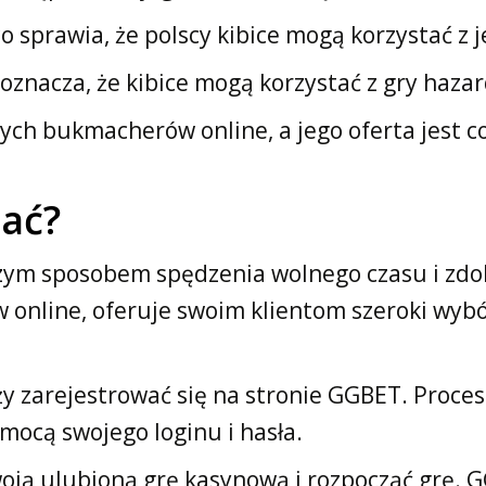
 sprawia, że polscy kibice mogą korzystać z j
 oznacza, że kibice mogą korzystać z gry haz
ych bukmacherów online, a jego oferta jest c
rać?
szym sposobem spędzenia wolnego czasu i zdo
 online, oferuje swoim klientom szeroki wybó
y zarejestrować się na stronie GGBET. Proces re
mocą swojego loginu i hasła.
oją ulubioną grę kasynową i rozpocząć grę. 