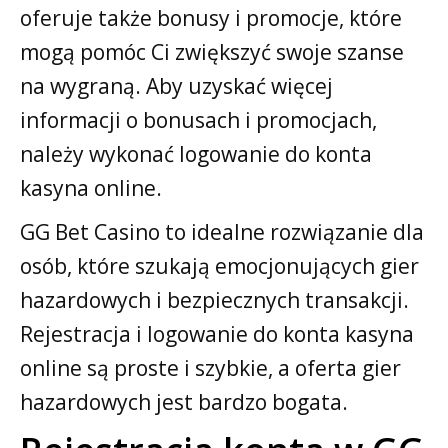
oferuje także bonusy i promocje, które
mogą pomóc Ci zwiększyć swoje szanse
na wygraną. Aby uzyskać więcej
informacji o bonusach i promocjach,
należy wykonać logowanie do konta
kasyna online.
GG Bet Casino to idealne rozwiązanie dla
osób, które szukają emocjonujących gier
hazardowych i bezpiecznych transakcji.
Rejestracja i logowanie do konta kasyna
online są proste i szybkie, a oferta gier
hazardowych jest bardzo bogata.