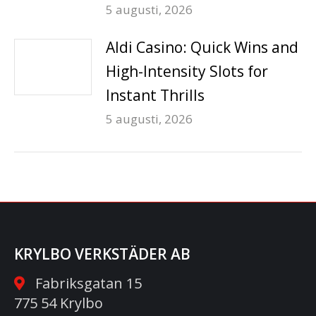
5 augusti, 2026
Aldi Casino: Quick Wins and
High-Intensity Slots for
Instant Thrills
5 augusti, 2026
KRYLBO VERKSTÄDER AB
Fabriksgatan 15
775 54 Krylbo