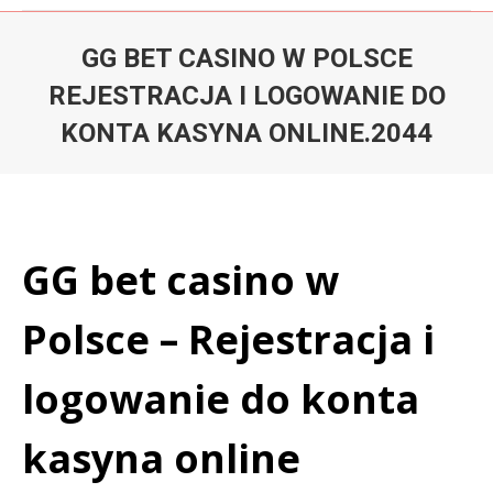
GG BET CASINO W POLSCE
REJESTRACJA I LOGOWANIE DO
KONTA KASYNA ONLINE.2044
Du är här:
GG bet casino w
Polsce – Rejestracja i
logowanie do konta
kasyna online