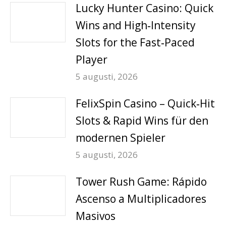
Lucky Hunter Casino: Quick
Wins and High‑Intensity
Slots for the Fast‑Paced
Player
5 augusti, 2026
FelixSpin Casino – Quick‑Hit
Slots & Rapid Wins für den
modernen Spieler
5 augusti, 2026
Tower Rush Game: Rápido
Ascenso a Multiplicadores
Masivos