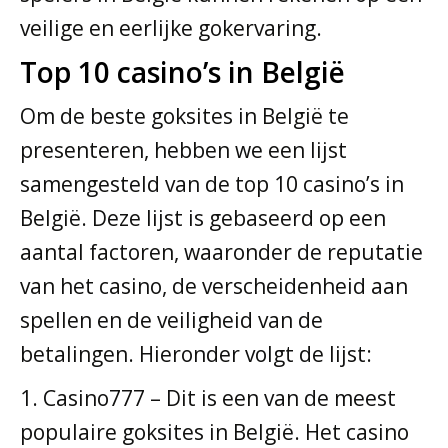
veilige en eerlijke gokervaring.
Top 10 casino’s in België
Om de beste goksites in België te
presenteren, hebben we een lijst
samengesteld van de top 10 casino’s in
België. Deze lijst is gebaseerd op een
aantal factoren, waaronder de reputatie
van het casino, de verscheidenheid aan
spellen en de veiligheid van de
betalingen. Hieronder volgt de lijst:
1. Casino777 – Dit is een van de meest
populaire goksites in België. Het casino