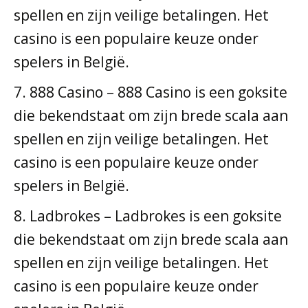
spellen en zijn veilige betalingen. Het
casino is een populaire keuze onder
spelers in België.
7. 888 Casino – 888 Casino is een goksite
die bekendstaat om zijn brede scala aan
spellen en zijn veilige betalingen. Het
casino is een populaire keuze onder
spelers in België.
8. Ladbrokes – Ladbrokes is een goksite
die bekendstaat om zijn brede scala aan
spellen en zijn veilige betalingen. Het
casino is een populaire keuze onder