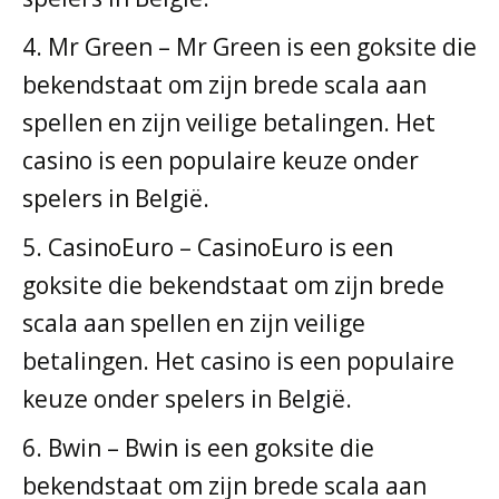
4. Mr Green – Mr Green is een goksite die
bekendstaat om zijn brede scala aan
spellen en zijn veilige betalingen. Het
casino is een populaire keuze onder
spelers in België.
5. CasinoEuro – CasinoEuro is een
goksite die bekendstaat om zijn brede
scala aan spellen en zijn veilige
betalingen. Het casino is een populaire
keuze onder spelers in België.
6. Bwin – Bwin is een goksite die
bekendstaat om zijn brede scala aan