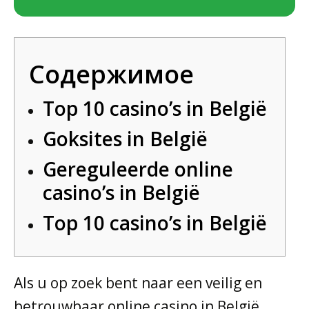
Содержимое
Top 10 casino’s in België
Goksites in België
Gereguleerde online
casino’s in België
Top 10 casino’s in België
Als u op zoek bent naar een veilig en
betrouwbaar online casino in België,