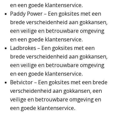
en een goede klantenservice.
Paddy Power – Een goksites met een
brede verscheidenheid aan gokkansen,
een veilige en betrouwbare omgeving
en een goede klantenservice.
Ladbrokes – Een goksites met een
brede verscheidenheid aan gokkansen,
een veilige en betrouwbare omgeving
en een goede klantenservice.
Betvictor – Een goksites met een brede
verscheidenheid aan gokkansen, een
veilige en betrouwbare omgeving en
een goede klantenservice.