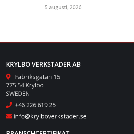
5 augusti, 2026
KRYLBO VERKSTÄDER AB
Fabriksgatan 15
775 54 Krylbo
SWEDEN
+46 226 619 25
info@krylboverkstader.se
BRANSCHCERTIFIKAT