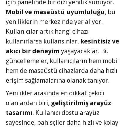
için panelinde bir dizi yenilik sunuyor.
Mobil ve masaüstü uyumluluğu
, bu
yeniliklerin merkezinde yer alıyor.
Kullanıcılar artık hangi cihazı
kullanırlarsa kullansınlar,
kesintisiz ve
akıcı bir deneyim
yaşayacaklar. Bu
güncellemeler, kullanıcıların hem mobil
hem de masaüstü cihazlarda daha hızlı
erişim sağlamalarına olanak tanıyor.
Yenilikler arasında en dikkat çekici
olanlardan biri,
geliştirilmiş arayüz
tasarımı
. Kullanıcı dostu arayüz
sayesinde, bahisçiler daha hızlı ve kolay