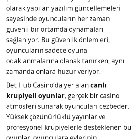
olarak yapılan yazılım güncellemeleri
sayesinde oyuncuların her zaman
güvenli bir ortamda oynamaları
sağlanıyor. Bu güvenlik önlemleri,
oyuncuların sadece oyuna
odaklanmalarına olanak tanırken, aynı
zamanda onlara huzur veriyor.
Bet Hub Casino’da yer alan
canlı
krupiyeli oyunlar
, gerçek bir casino
atmosferi sunarak oyuncuları cezbeder.
Yüksek çözünürlüklü yayınlar ve
profesyonel krupiyelerle desteklenen bu
oyunlar, oyunculara evlerinin