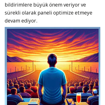
bildirimlere büyük önem veriyor ve
sürekli olarak paneli optimize etmeye
devam ediyor.