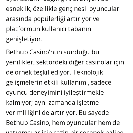
esneklik, özellikle genç nesil oyuncular
arasında popülerliği artırıyor ve
platformun kullanıcı tabanını
genişletiyor.
Bethub Casino’nun sunduğu bu
yenilikler, sektördeki diğer casinolar için
de örnek teşkil ediyor. Teknolojik
gelişmelerin etkili kullanımı, sadece
oyuncu deneyimini iyileştirmekle
kalmıyor; aynı zamanda işletme
verimliliğini de artırıyor. Bu sayede
Bethub Casino, hem oyuncular hem de
yatırımcılar için cazip bir seçenek haline