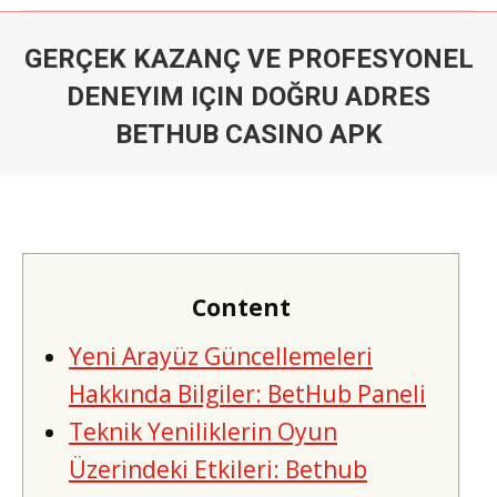
GERÇEK KAZANÇ VE PROFESYONEL
DENEYIM IÇIN DOĞRU ADRES
BETHUB CASINO APK
Du är här:
Content
Yeni Arayüz Güncellemeleri
Hakkında Bilgiler: BetHub Paneli
Teknik Yeniliklerin Oyun
Üzerindeki Etkileri: Bethub