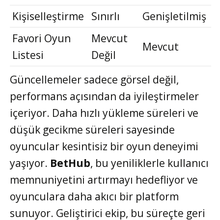
Kişiselleştirme
Sınırlı
Genişletilmiş
Favori Oyun
Mevcut
Mevcut
Listesi
Değil
Güncellemeler sadece görsel değil,
performans açısından da iyileştirmeler
içeriyor. Daha hızlı yükleme süreleri ve
düşük gecikme süreleri sayesinde
oyuncular kesintisiz bir oyun deneyimi
yaşıyor.
BetHub
, bu yeniliklerle kullanıcı
memnuniyetini artırmayı hedefliyor ve
oyunculara daha akıcı bir platform
sunuyor. Geliştirici ekip, bu süreçte geri