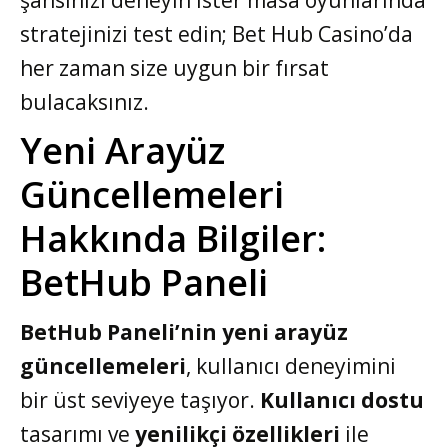
şansınızı deneyin ister masa oyunlarında
stratejinizi test edin; Bet Hub Casino’da
her zaman size uygun bir fırsat
bulacaksınız.
Yeni Arayüz
Güncellemeleri
Hakkında Bilgiler:
BetHub Paneli
BetHub Paneli’nin yeni arayüz
güncellemeleri
, kullanıcı deneyimini
bir üst seviyeye taşıyor.
Kullanıcı dostu
tasarımı ve
yenilikçi özellikleri
ile