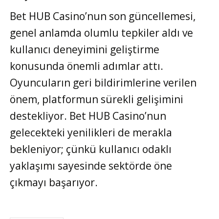
Bet HUB Casino’nun son güncellemesi,
genel anlamda olumlu tepkiler aldı ve
kullanıcı deneyimini geliştirme
konusunda önemli adımlar attı.
Oyuncuların geri bildirimlerine verilen
önem, platformun sürekli gelişimini
destekliyor. Bet HUB Casino’nun
gelecekteki yenilikleri de merakla
bekleniyor; çünkü kullanıcı odaklı
yaklaşımı sayesinde sektörde öne
çıkmayı başarıyor.