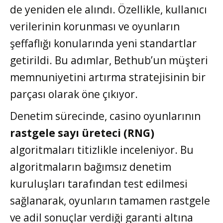
de yeniden ele alındı. Özellikle, kullanıcı
verilerinin korunması ve oyunların
şeffaflığı konularında yeni standartlar
getirildi. Bu adımlar, Bethub’un müşteri
memnuniyetini artırma stratejisinin bir
parçası olarak öne çıkıyor.
Denetim sürecinde, casino oyunlarının
rastgele sayı üreteci (RNG)
algoritmaları titizlikle inceleniyor. Bu
algoritmaların bağımsız denetim
kuruluşları tarafından test edilmesi
sağlanarak, oyunların tamamen rastgele
ve adil sonuçlar verdiği garanti altına