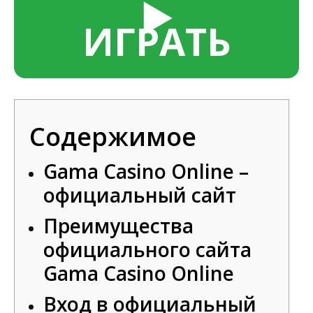
▶️
ИГРАТЬ
Содержимое
Gama Casino Online –
официальный сайт
Преимущества
официального сайта
Gama Casino Online
Вход в официальный