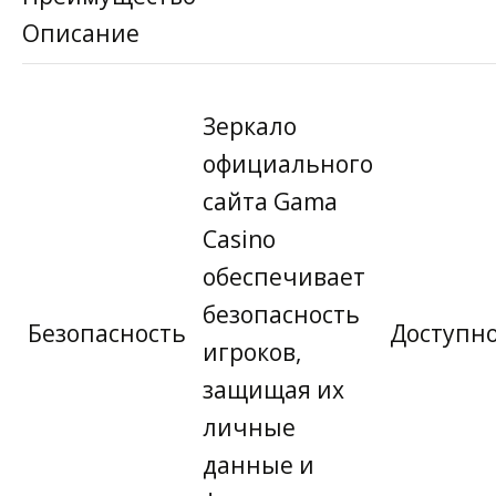
Описание
Зеркало
официального
сайта Gama
Casino
обеспечивает
безопасность
Безопасность
Доступн
игроков,
защищая их
личные
данные и