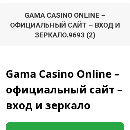
GAMA CASINO ONLINE –
ОФИЦИАЛЬНЫЙ САЙТ – ВХОД И
ЗЕРКАЛО.9693 (2)
Du är här:
Gama Casino Online –
официальный сайт –
вход и зеркало