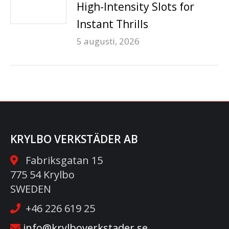
High-Intensity Slots for
Instant Thrills
5 augusti, 2026
KRYLBO VERKSTÄDER AB
Fabriksgatan 15
775 54 Krylbo
SWEDEN
+46 226 619 25
info@krylboverkstader.se