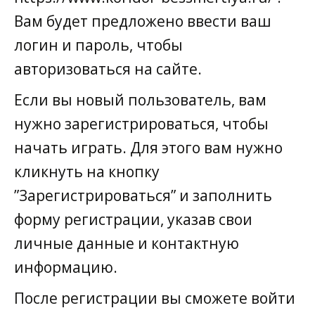
Вам будет предложено ввести ваш
логин и пароль, чтобы
авторизоваться на сайте.
Если вы новый пользователь, вам
нужно зарегистрироваться, чтобы
начать играть. Для этого вам нужно
кликнуть на кнопку
”Зарегистрироваться” и заполнить
форму регистрации, указав свои
личные данные и контактную
информацию.
После регистрации вы сможете войти