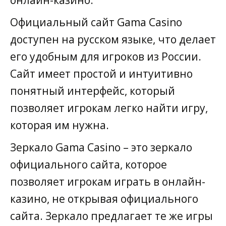
онлайн-казино.
Официальный сайт Gama Casino
доступен на русском языке, что делает
его удобным для игроков из России.
Сайт имеет простой и интуитивно
понятный интерфейс, который
позволяет игрокам легко найти игру,
которая им нужна.
Зеркало Gama Casino – это зеркало
официального сайта, которое
позволяет игрокам играть в онлайн-
казино, не открывая официального
сайта. Зеркало предлагает те же игры