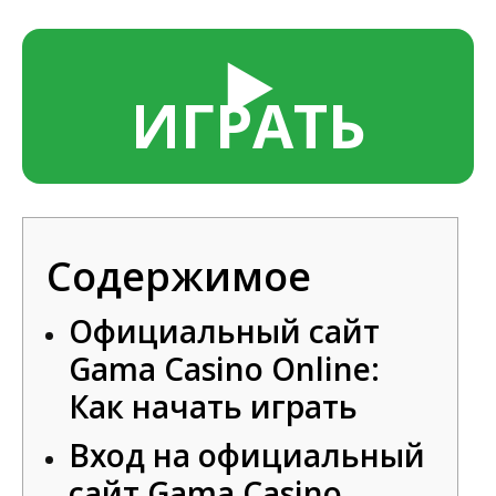
▶️
ИГРАТЬ
Содержимое
Официальный сайт
Gama Casino Online:
Как начать играть
Вход на официальный
сайт Gama Casino