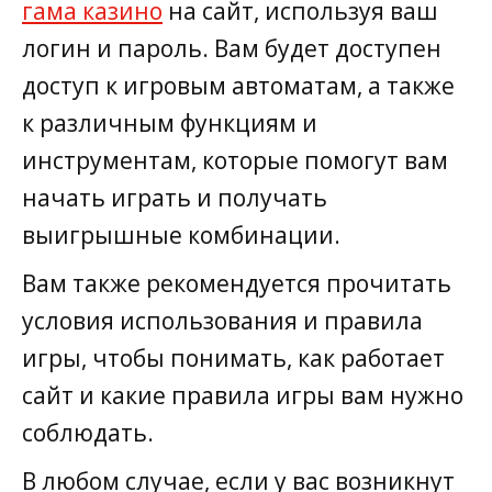
гама казино
на сайт, используя ваш
логин и пароль. Вам будет доступен
доступ к игровым автоматам, а также
к различным функциям и
инструментам, которые помогут вам
начать играть и получать
выигрышные комбинации.
Вам также рекомендуется прочитать
условия использования и правила
игры, чтобы понимать, как работает
сайт и какие правила игры вам нужно
соблюдать.
В любом случае, если у вас возникнут