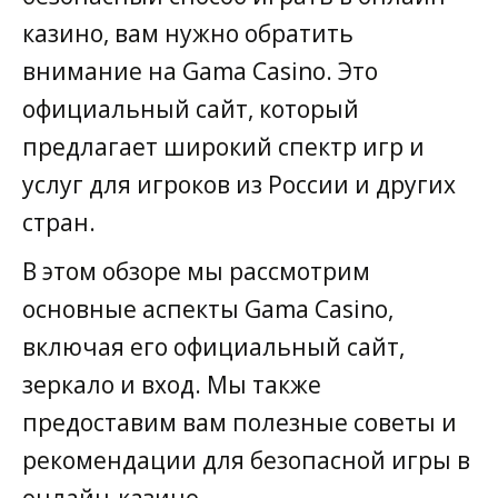
казино, вам нужно обратить
внимание на Gama Casino. Это
официальный сайт, который
предлагает широкий спектр игр и
услуг для игроков из России и других
стран.
В этом обзоре мы рассмотрим
основные аспекты Gama Casino,
включая его официальный сайт,
зеркало и вход. Мы также
предоставим вам полезные советы и
рекомендации для безопасной игры в