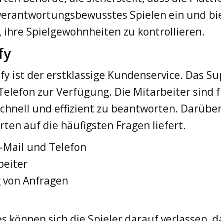
ür verantwortungsbewusstes Spielen ein und b
 ihre Spielgewohnheiten zu kontrollieren.
fy
ify ist der erstklassige Kundenservice. Das 
 Telefon zur Verfügung. Die Mitarbeiter sind
schnell und effizient zu beantworten. Darüber
ten auf die häufigsten Fragen liefert.
E-Mail und Telefon
beiter
g von Anfragen
s können sich die Spieler darauf verlassen, d