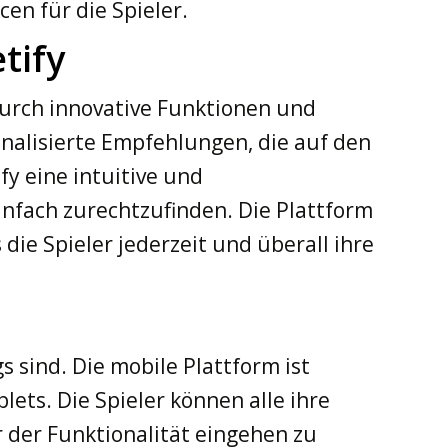
en für die Spieler.
tify
 durch innovative Funktionen und
onalisierte Empfehlungen, die auf den
y eine intuitive und
einfach zurechtzufinden. Die Plattform
ie Spieler jederzeit und überall ihre
s sind. Die mobile Plattform ist
ets. Die Spieler können alle ihre
r der Funktionalität eingehen zu