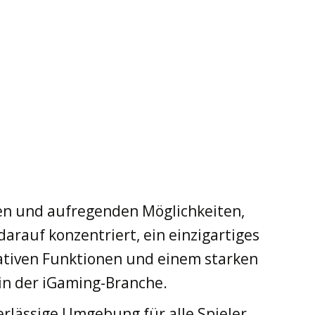
uen und aufregenden Möglichkeiten,
 darauf konzentriert, ein einzigartiges
ovativen Funktionen und einem starken
 in der iGaming-Branche.
erlässige Umgebung für alle Spieler.