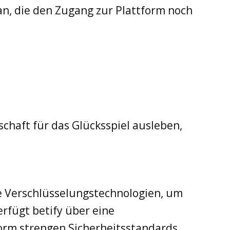
an, die den Zugang zur Plattform noch
chaft für das Glücksspiel ausleben,
che Verschlüsselungstechnologien, um
rfügt betify über eine
tform strengen Sicherheitsstandards