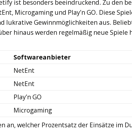
tify ist besonders beeindruckend. Zu den bel
Ent, Microgaming und Play’n GO. Diese Spiel
d lukrative Gewinnmöglichkeiten aus. Beliebt
über hinaus werden regelmäßig neue Spiele h
Softwareanbieter
NetEnt
NetEnt
Play’n GO
Microgaming
n an, welcher Prozentsatz der Einsätze im Du