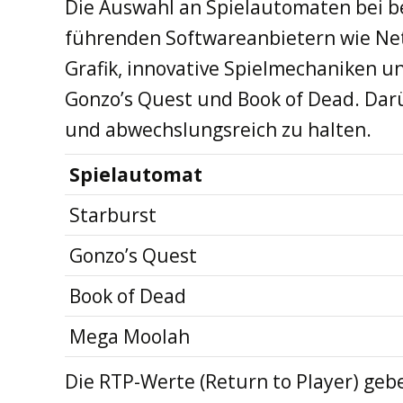
Die Auswahl an Spielautomaten bei be
führenden Softwareanbietern wie Net
Grafik, innovative Spielmechaniken un
Gonzo’s Quest und Book of Dead. Dar
und abwechslungsreich zu halten.
Spielautomat
Starburst
Gonzo’s Quest
Book of Dead
Mega Moolah
Die RTP-Werte (Return to Player) gebe