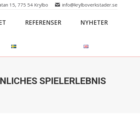
atan 15, 775 54 Krylbo
info@krylboverkstader.se
ET
REFERENSER
NYHETER
LICHES SPIELERLEBNIS