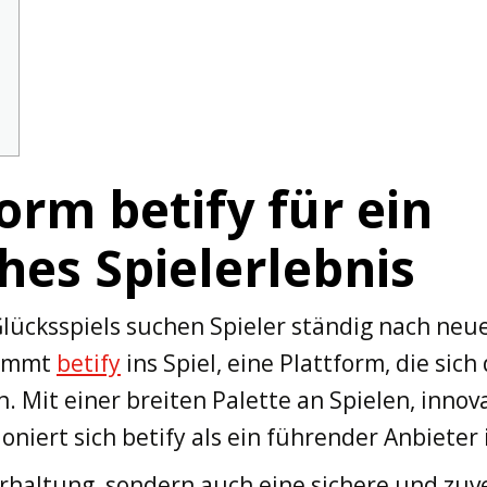
orm betify für ein
es Spielerlebnis
Glücksspiels suchen Spieler ständig nach ne
kommt
betify
ins Spiel, eine Plattform, die sich
n. Mit einer breiten Palette an Spielen, inn
niert sich betify als ein führender Anbieter
erhaltung, sondern auch eine sichere und zuv