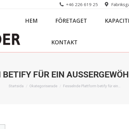
+46 226 619 25
Fabriksg
HEM
FÖRETAGET
KAPACIT
KONTAKT
BETIFY FÜR EIN AUSSERGEWÖHN
Du är här:
Startsida
Okategoriserade
Fesselnde Plattform betify für ein…