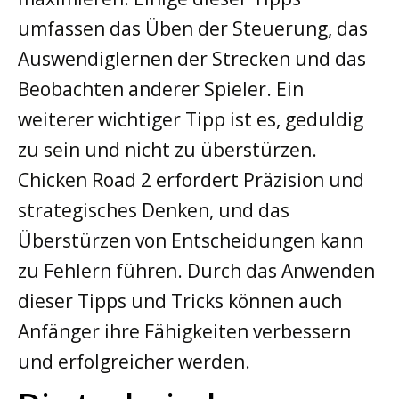
umfassen das Üben der Steuerung, das
Auswendiglernen der Strecken und das
Beobachten anderer Spieler. Ein
weiterer wichtiger Tipp ist es, geduldig
zu sein und nicht zu überstürzen.
Chicken Road 2 erfordert Präzision und
strategisches Denken, und das
Überstürzen von Entscheidungen kann
zu Fehlern führen. Durch das Anwenden
dieser Tipps und Tricks können auch
Anfänger ihre Fähigkeiten verbessern
und erfolgreicher werden.