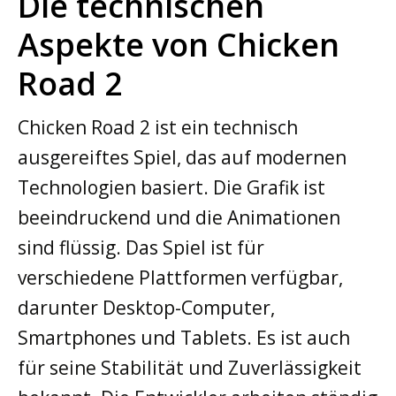
Die technischen
Aspekte von Chicken
Road 2
Chicken Road 2 ist ein technisch
ausgereiftes Spiel, das auf modernen
Technologien basiert. Die Grafik ist
beeindruckend und die Animationen
sind flüssig. Das Spiel ist für
verschiedene Plattformen verfügbar,
darunter Desktop-Computer,
Smartphones und Tablets. Es ist auch
für seine Stabilität und Zuverlässigkeit