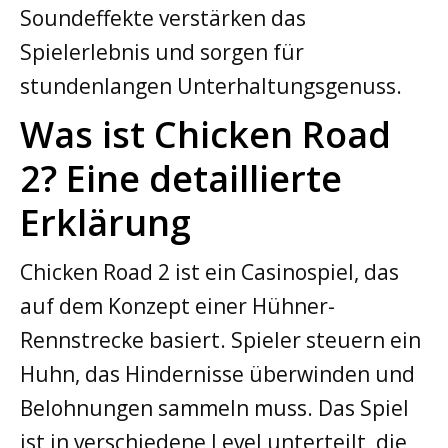
Soundeffekte verstärken das
Spielerlebnis und sorgen für
stundenlangen Unterhaltungsgenuss.
Was ist Chicken Road
2? Eine detaillierte
Erklärung
Chicken Road 2 ist ein Casinospiel, das
auf dem Konzept einer Hühner-
Rennstrecke basiert. Spieler steuern ein
Huhn, das Hindernisse überwinden und
Belohnungen sammeln muss. Das Spiel
ist in verschiedene Level unterteilt, die