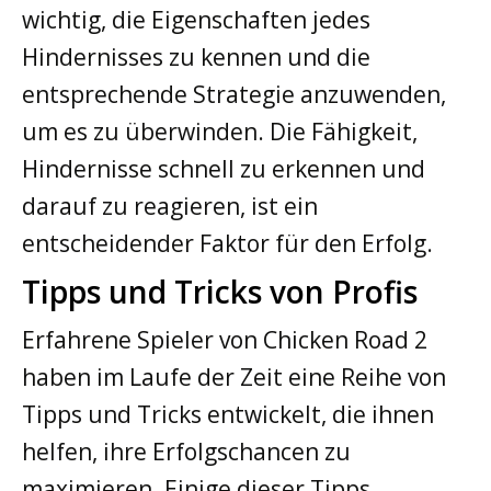
wichtig, die Eigenschaften jedes
Hindernisses zu kennen und die
entsprechende Strategie anzuwenden,
um es zu überwinden. Die Fähigkeit,
Hindernisse schnell zu erkennen und
darauf zu reagieren, ist ein
entscheidender Faktor für den Erfolg.
Tipps und Tricks von Profis
Erfahrene Spieler von Chicken Road 2
haben im Laufe der Zeit eine Reihe von
Tipps und Tricks entwickelt, die ihnen
helfen, ihre Erfolgschancen zu
maximieren. Einige dieser Tipps