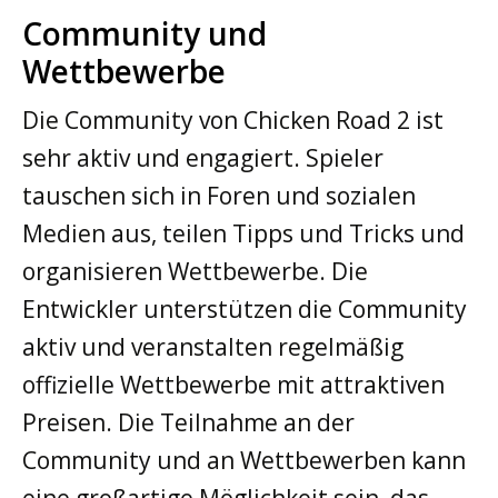
Community und
Wettbewerbe
Die Community von Chicken Road 2 ist
sehr aktiv und engagiert. Spieler
tauschen sich in Foren und sozialen
Medien aus, teilen Tipps und Tricks und
organisieren Wettbewerbe. Die
Entwickler unterstützen die Community
aktiv und veranstalten regelmäßig
offizielle Wettbewerbe mit attraktiven
Preisen. Die Teilnahme an der
Community und an Wettbewerben kann