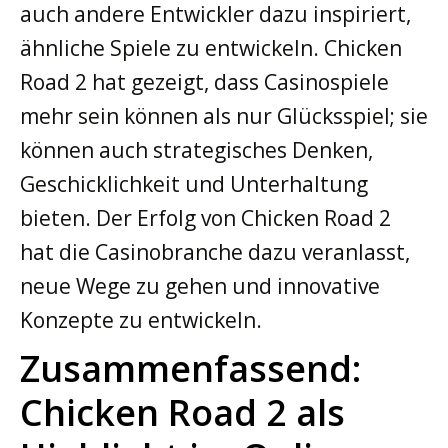
auch andere Entwickler dazu inspiriert,
ähnliche Spiele zu entwickeln. Chicken
Road 2 hat gezeigt, dass Casinospiele
mehr sein können als nur Glücksspiel; sie
können auch strategisches Denken,
Geschicklichkeit und Unterhaltung
bieten. Der Erfolg von Chicken Road 2
hat die Casinobranche dazu veranlasst,
neue Wege zu gehen und innovative
Konzepte zu entwickeln.
Zusammenfassend:
Chicken Road 2 als