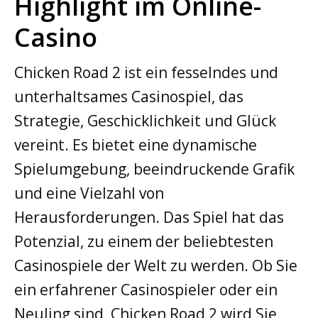
Highlight im Online-
Casino
Chicken Road 2 ist ein fesselndes und
unterhaltsames Casinospiel, das
Strategie, Geschicklichkeit und Glück
vereint. Es bietet eine dynamische
Spielumgebung, beeindruckende Grafik
und eine Vielzahl von
Herausforderungen. Das Spiel hat das
Potenzial, zu einem der beliebtesten
Casinospiele der Welt zu werden. Ob Sie
ein erfahrener Casinospieler oder ein
Neuling sind, Chicken Road 2 wird Sie