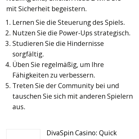
mit Sicherheit begeistern.
Lernen Sie die Steuerung des Spiels.
Nutzen Sie die Power-Ups strategisch.
Studieren Sie die Hindernisse
sorgfältig.
Üben Sie regelmäßig, um Ihre
Fähigkeiten zu verbessern.
Treten Sie der Community bei und
tauschen Sie sich mit anderen Spielern
aus.
DivaSpin Casino: Quick