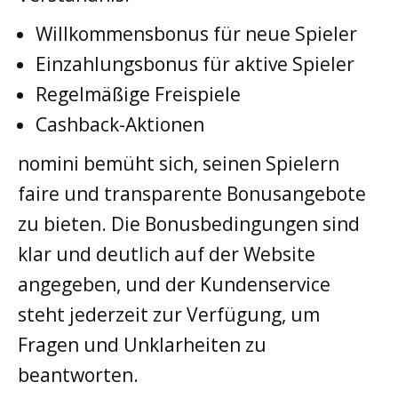
Willkommensbonus für neue Spieler
Einzahlungsbonus für aktive Spieler
Regelmäßige Freispiele
Cashback-Aktionen
nomini bemüht sich, seinen Spielern
faire und transparente Bonusangebote
zu bieten. Die Bonusbedingungen sind
klar und deutlich auf der Website
angegeben, und der Kundenservice
steht jederzeit zur Verfügung, um
Fragen und Unklarheiten zu
beantworten.