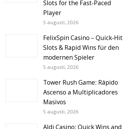
Slots for the Fast‑Paced
Player
5 augusti, 2026
FelixSpin Casino – Quick‑Hit
Slots & Rapid Wins für den
modernen Spieler
5 augusti, 2026
Tower Rush Game: Rápido
Ascenso a Multiplicadores
Masivos
5 augusti, 2026
Aldi Casino: Quick Wins and