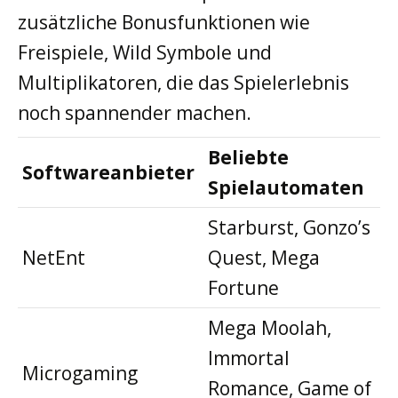
zusätzliche Bonusfunktionen wie
Freispiele, Wild Symbole und
Multiplikatoren, die das Spielerlebnis
noch spannender machen.
Beliebte
Softwareanbieter
Spielautomaten
Starburst, Gonzo’s
NetEnt
Quest, Mega
Fortune
Mega Moolah,
Immortal
Microgaming
Romance, Game of