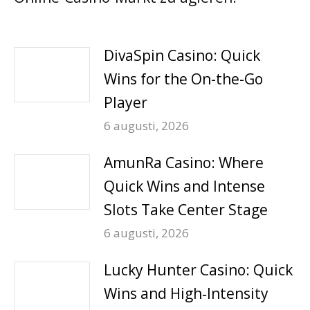
DivaSpin Casino: Quick
Wins for the On-the-Go
Player
6 augusti, 2026
AmunRa Casino: Where
Quick Wins and Intense
Slots Take Center Stage
6 augusti, 2026
Lucky Hunter Casino: Quick
Wins and High‑Intensity