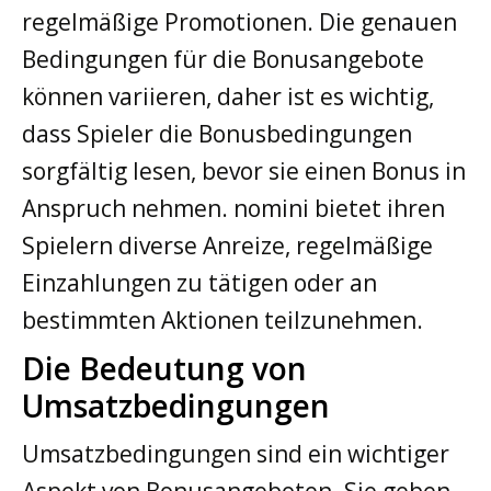
regelmäßige Promotionen. Die genauen
Bedingungen für die Bonusangebote
können variieren, daher ist es wichtig,
dass Spieler die Bonusbedingungen
sorgfältig lesen, bevor sie einen Bonus in
Anspruch nehmen. nomini bietet ihren
Spielern diverse Anreize, regelmäßige
Einzahlungen zu tätigen oder an
bestimmten Aktionen teilzunehmen.
Die Bedeutung von
Umsatzbedingungen
Umsatzbedingungen sind ein wichtiger