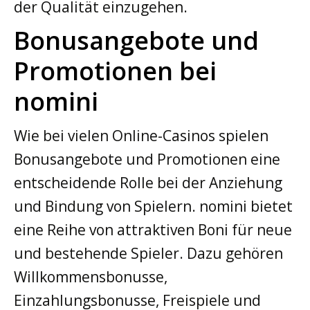
der Qualität einzugehen.
Bonusangebote und
Promotionen bei
nomini
Wie bei vielen Online-Casinos spielen
Bonusangebote und Promotionen eine
entscheidende Rolle bei der Anziehung
und Bindung von Spielern. nomini bietet
eine Reihe von attraktiven Boni für neue
und bestehende Spieler. Dazu gehören
Willkommensbonusse,
Einzahlungsbonusse, Freispiele und