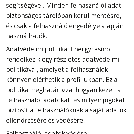
segítségével. Minden felhasználói adat
biztonságos tárolóban kerül mentésre,
és csak a felhasználó engedélye alapján
használhatók.
Adatvédelmi politika: Energycasino
rendelkezik egy részletes adatvédelmi
politikával, amelyet a felhasználók
könnyen elérhetik a profiljukban. Ez a
politika meghatározza, hogyan kezeli a
felhasználói adatokat, és milyen jogokat
biztosít a felhasználóknak a saját adatok
ellenőrzésére és védésére.
Felhasználói adatok védése: