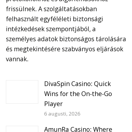
frissülnek. A szolgáltatásokban
felhasznált egyféléleti biztonsági
intézkedések szempontjából, a
személyes adatok biztonságos tárolására
és megtekintésére szabványos eljárások
vannak.
DivaSpin Casino: Quick
Wins for the On-the-Go
Player
6 augusti, 2026
AmunRa Casino: Where