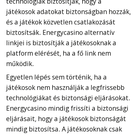
technológiák biztosítják, hogy a
játékosok adatokat biztonságban hozzák,
és a játékok közvetlen csatlakozását
biztosítsák. Energycasino alternatív
linkjei is biztosítják a játékosoknak a
platform elérését, ha a fő link nem
működik.
Egyetlen lépés sem történik, ha a
játékosok nem használják a legfrissebb
technológiákat és biztonsági eljárásokat.
Energycasino mindig frissíti a biztonsági
eljárásait, hogy a játékosok biztonságát
mindig biztosítsa. A játékosoknak csak