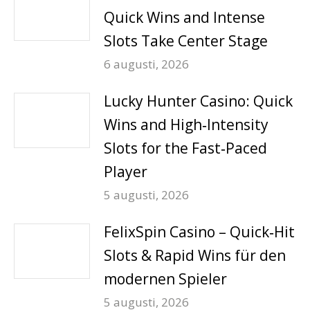
Quick Wins and Intense
Slots Take Center Stage
6 augusti, 2026
Lucky Hunter Casino: Quick
Wins and High‑Intensity
Slots for the Fast‑Paced
Player
5 augusti, 2026
FelixSpin Casino – Quick‑Hit
Slots & Rapid Wins für den
modernen Spieler
5 augusti, 2026