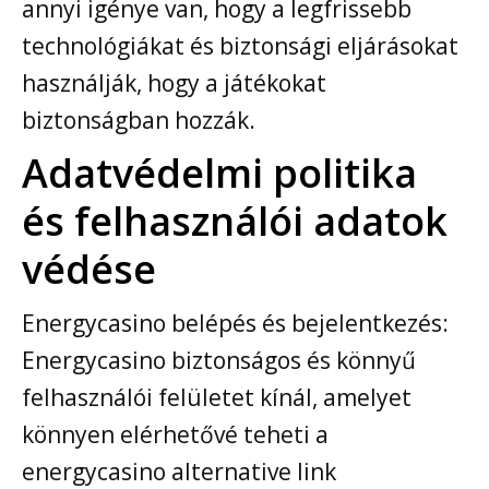
annyi igénye van, hogy a legfrissebb
technológiákat és biztonsági eljárásokat
használják, hogy a játékokat
biztonságban hozzák.
Adatvédelmi politika
és felhasználói adatok
védése
Energycasino belépés és bejelentkezés:
Energycasino biztonságos és könnyű
felhasználói felületet kínál, amelyet
könnyen elérhetővé teheti a
energycasino alternative link