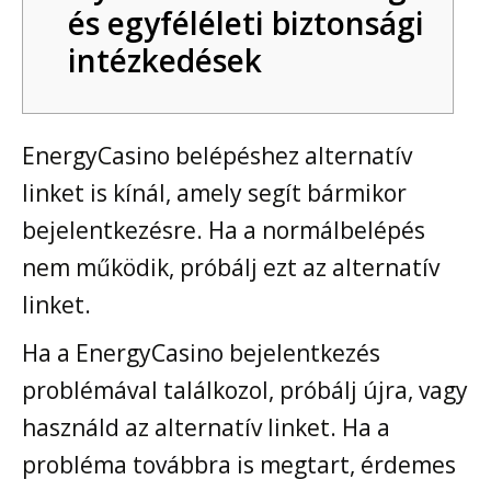
és egyféléleti biztonsági
intézkedések
EnergyCasino belépéshez alternatív
linket is kínál, amely segít bármikor
bejelentkezésre. Ha a normálbelépés
nem működik, próbálj ezt az alternatív
linket.
Ha a EnergyCasino bejelentkezés
problémával találkozol, próbálj újra, vagy
használd az alternatív linket. Ha a
probléma továbbra is megtart, érdemes