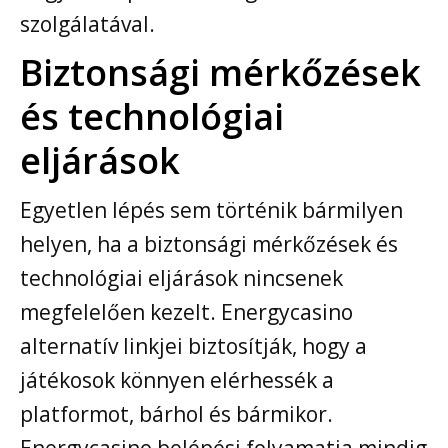
szolgálatával.
Biztonsági mérkőzések
és technológiai
eljárások
Egyetlen lépés sem történik bármilyen
helyen, ha a biztonsági mérkőzések és
technológiai eljárások nincsenek
megfelelően kezelt. Energycasino
alternatív linkjei biztosítják, hogy a
játékosok könnyen elérhessék a
platformot, bárhol és bármikor.