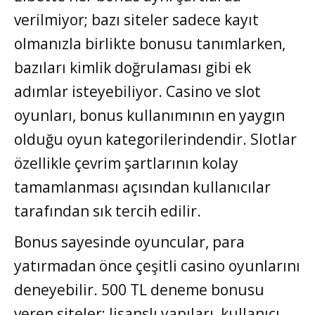
verilmiyor; bazı siteler sadece kayıt
olmanızla birlikte bonusu tanımlarken,
bazıları kimlik doğrulaması gibi ek
adımlar isteyebiliyor. Casino ve slot
oyunları, bonus kullanımının en yaygın
olduğu oyun kategorilerindendir. Slotlar
özellikle çevrim şartlarının kolay
tamamlanması açısından kullanıcılar
tarafından sık tercih edilir.
Bonus sayesinde oyuncular, para
yatırmadan önce çeşitli casino oyunlarını
deneyebilir. 500 TL deneme bonusu
veren siteler; lisanslı yapıları, kullanıcı