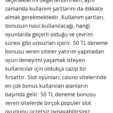
seçeneklerini değerlendirirken, aynı
zamanda kullanım şartlarını da dikkate
almak gerekmektedir. Kullanım şartları,
bonusun nasıl kullanılacağı, hangi
oyunlarda geçerli olduğu ve çevrim
süresi gibi unsurları içerir. 50 TL deneme
bonusu veren siteler yatırım yapmadan
oyun deneyimi yaşamak isteyen
kullanıcılar için oldukça cazip bir
fırsattır. Slot oyunları, casino sitelerinde
en çok bonus kullanılan alanların
başında gelir. 50 TL deneme bonusu
veren sitelerde birçok popüler slot
oyununu ücretsiz oynayabilirsiniz.