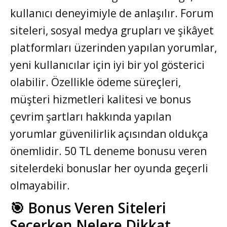
kullanıcı deneyimiyle de anlaşılır. Forum
siteleri, sosyal medya grupları ve şikâyet
platformları üzerinden yapılan yorumlar,
yeni kullanıcılar için iyi bir yol gösterici
olabilir. Özellikle ödeme süreçleri,
müşteri hizmetleri kalitesi ve bonus
çevrim şartları hakkında yapılan
yorumlar güvenilirlik açısından oldukça
önemlidir. 50 TL deneme bonusu veren
sitelerdeki bonuslar her oyunda geçerli
olmayabilir.
🎯 Bonus Veren Siteleri
Seçerken Nelere Dikkat