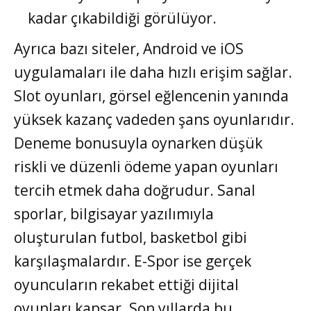
kadar çıkabildiği görülüyor.
Ayrıca bazı siteler, Android ve iOS
uygulamaları ile daha hızlı erişim sağlar.
Slot oyunları, görsel eğlencenin yanında
yüksek kazanç vadeden şans oyunlarıdır.
Deneme bonusuyla oynarken düşük
riskli ve düzenli ödeme yapan oyunları
tercih etmek daha doğrudur. Sanal
sporlar, bilgisayar yazılımıyla
oluşturulan futbol, basketbol gibi
karşılaşmalardır. E-Spor ise gerçek
oyuncuların rekabet ettiği dijital
oyunları kapsar. Son yıllarda bu