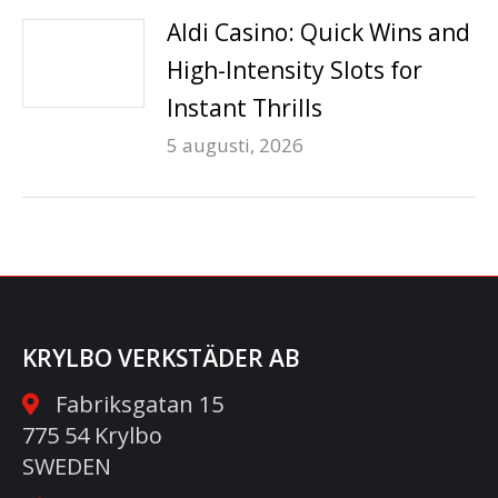
Aldi Casino: Quick Wins and
High-Intensity Slots for
Instant Thrills
5 augusti, 2026
KRYLBO VERKSTÄDER AB
Fabriksgatan 15
775 54 Krylbo
SWEDEN