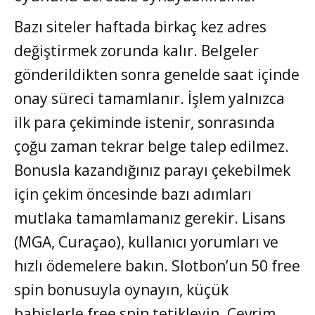
Bazı siteler haftada birkaç kez adres
değiştirmek zorunda kalır. Belgeler
gönderildikten sonra genelde saat içinde
onay süreci tamamlanır. İşlem yalnızca
ilk para çekiminde istenir, sonrasında
çoğu zaman tekrar belge talep edilmez.
Bonusla kazandığınız parayı çekebilmek
için çekim öncesinde bazı adımları
mutlaka tamamlamanız gerekir. Lisans
(MGA, Curaçao), kullanıcı yorumları ve
hızlı ödemelere bakın. Slotbon’un 50 free
spin bonusuyla oynayın, küçük
bahislerle free spin tetikleyin. Çevrim