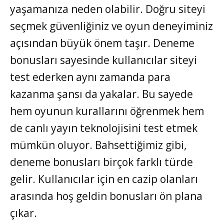
yaşamanıza neden olabilir. Doğru siteyi
seçmek güvenliğiniz ve oyun deneyiminiz
açısından büyük önem taşır. Deneme
bonusları sayesinde kullanıcılar siteyi
test ederken aynı zamanda para
kazanma şansı da yakalar. Bu sayede
hem oyunun kurallarını öğrenmek hem
de canlı yayın teknolojisini test etmek
mümkün oluyor. Bahsettiğimiz gibi,
deneme bonusları birçok farklı türde
gelir. Kullanıcılar için en cazip olanları
arasında hoş geldin bonusları ön plana
çıkar.