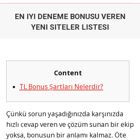
EN IYI DENEME BONUSU VEREN
YENI SITELER LISTESI
Du är här:
Content
TL Bonus Şartları Nelerdir?
Çünkü sorun yaşadığınızda karşınızda
hızlı cevap veren ve çözüm sunan bir ekip
yoksa, bonusun bir anlamı kalmaz. Öte