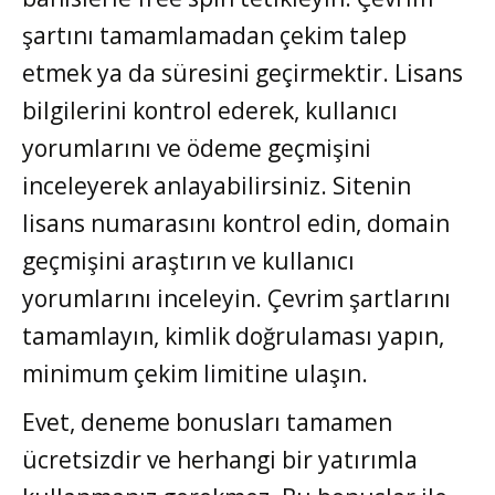
şartını tamamlamadan çekim talep
etmek ya da süresini geçirmektir. Lisans
bilgilerini kontrol ederek, kullanıcı
yorumlarını ve ödeme geçmişini
inceleyerek anlayabilirsiniz. Sitenin
lisans numarasını kontrol edin, domain
geçmişini araştırın ve kullanıcı
yorumlarını inceleyin. Çevrim şartlarını
tamamlayın, kimlik doğrulaması yapın,
minimum çekim limitine ulaşın.
Evet, deneme bonusları tamamen
ücretsizdir ve herhangi bir yatırımla