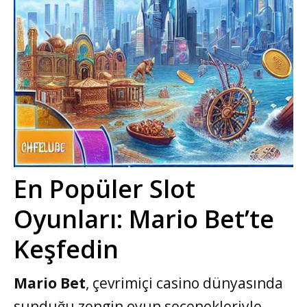
En Popüler Slot
Oyunları: Mario Bet’te
Keşfedin
Mario Bet
, çevrimiçi casino dünyasında
sunduğu zengin oyun seçenekleriyle