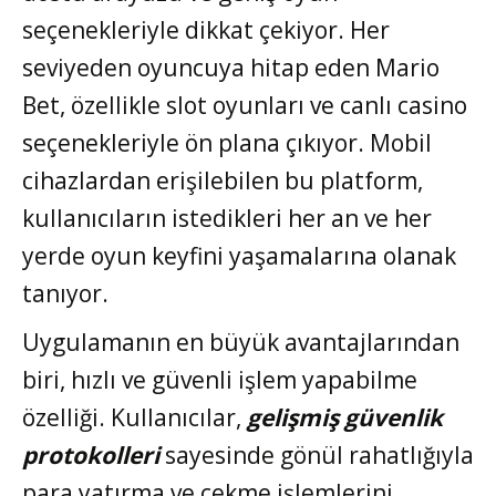
seçenekleriyle dikkat çekiyor. Her
seviyeden oyuncuya hitap eden Mario
Bet, özellikle slot oyunları ve canlı casino
seçenekleriyle ön plana çıkıyor. Mobil
cihazlardan erişilebilen bu platform,
kullanıcıların istedikleri her an ve her
yerde oyun keyfini yaşamalarına olanak
tanıyor.
Uygulamanın en büyük avantajlarından
biri, hızlı ve güvenli işlem yapabilme
özelliği. Kullanıcılar,
gelişmiş güvenlik
protokolleri
sayesinde gönül rahatlığıyla
para yatırma ve çekme işlemlerini