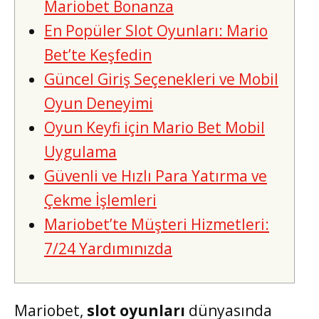
Mariobet Bonanza
En Popüler Slot Oyunları: Mario
Bet’te Keşfedin
Güncel Giriş Seçenekleri ve Mobil
Oyun Deneyimi
Oyun Keyfi için Mario Bet Mobil
Uygulama
Güvenli ve Hızlı Para Yatırma ve
Çekme İşlemleri
Mariobet’te Müşteri Hizmetleri:
7/24 Yardımınızda
Mariobet,
slot oyunları
dünyasında