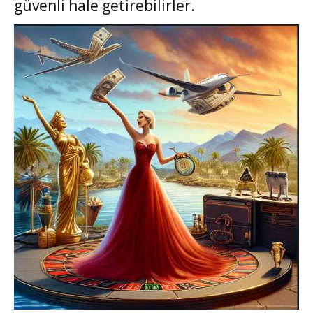
güvenli hale getirebilirler.