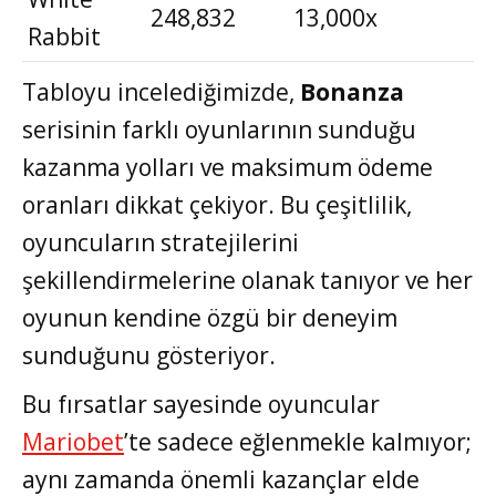
248,832
13,000x
Rabbit
Tabloyu incelediğimizde,
Bonanza
serisinin farklı oyunlarının sunduğu
kazanma yolları ve maksimum ödeme
oranları dikkat çekiyor. Bu çeşitlilik,
oyuncuların stratejilerini
şekillendirmelerine olanak tanıyor ve her
oyunun kendine özgü bir deneyim
sunduğunu gösteriyor.
Bu fırsatlar sayesinde oyuncular
Mariobet
’te sadece eğlenmekle kalmıyor;
aynı zamanda önemli kazançlar elde