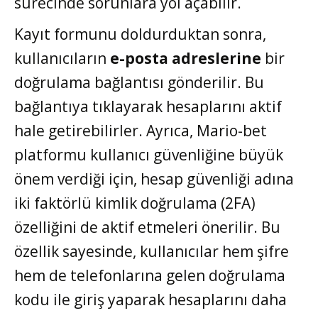
sürecinde sorunlara yol açabilir.
Kayıt formunu doldurduktan sonra,
kullanıcıların
e-posta adreslerine
bir
doğrulama bağlantısı gönderilir. Bu
bağlantıya tıklayarak hesaplarını aktif
hale getirebilirler. Ayrıca, Mario-bet
platformu kullanıcı güvenliğine büyük
önem verdiği için, hesap güvenliği adına
iki faktörlü kimlik doğrulama (2FA)
özelliğini de aktif etmeleri önerilir. Bu
özellik sayesinde, kullanıcılar hem şifre
hem de telefonlarına gelen doğrulama
kodu ile giriş yaparak hesaplarını daha