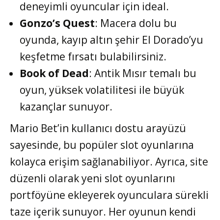
deneyimli oyuncular için ideal.
Gonzo’s Quest
: Macera dolu bu
oyunda, kayıp altın şehir El Dorado’yu
keşfetme fırsatı bulabilirsiniz.
Book of Dead
: Antik Mısır temalı bu
oyun, yüksek volatilitesi ile büyük
kazançlar sunuyor.
Mario Bet’in kullanıcı dostu arayüzü
sayesinde, bu popüler slot oyunlarına
kolayca erişim sağlanabiliyor. Ayrıca, site
düzenli olarak yeni slot oyunlarını
portföyüne ekleyerek oyunculara sürekli
taze içerik sunuyor. Her oyunun kendi