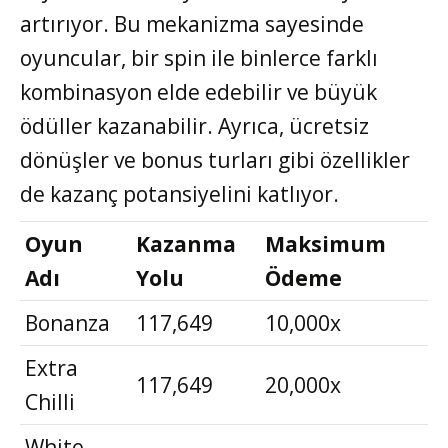
artırıyor. Bu mekanizma sayesinde
oyuncular, bir spin ile binlerce farklı
kombinasyon elde edebilir ve büyük
ödüller kazanabilir. Ayrıca, ücretsiz
dönüşler ve bonus turları gibi özellikler
de kazanç potansiyelini katlıyor.
Oyun
Kazanma
Maksimum
Adı
Yolu
Ödeme
Bonanza
117,649
10,000x
Extra
117,649
20,000x
Chilli
White