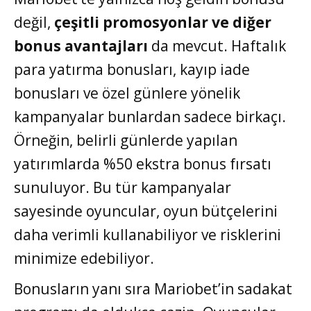
değil,
çeşitli promosyonlar ve diğer
bonus avantajları
da mevcut. Haftalık
para yatırma bonusları, kayıp iade
bonusları ve özel günlere yönelik
kampanyalar bunlardan sadece birkaçı.
Örneğin, belirli günlerde yapılan
yatırımlarda %50 ekstra bonus fırsatı
sunuluyor. Bu tür kampanyalar
sayesinde oyuncular, oyun bütçelerini
daha verimli kullanabiliyor ve risklerini
minimize edebiliyor.
Bonusların yanı sıra Mariobet’in sadakat