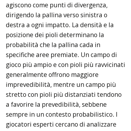
agiscono come punti di divergenza,
dirigendo la pallina verso sinistra o
destra a ogni impatto. La densità e la
posizione dei pioli determinano la
probabilità che la pallina cada in
specifiche aree premiate. Un campo di
gioco più ampio e con pioli più ravvicinati
generalmente offrono maggiore
imprevedibilità, mentre un campo più
stretto con pioli più distanziati tendono
a favorire la prevedibilità, sebbene
sempre in un contesto probabilistico. I
giocatori esperti cercano di analizzare