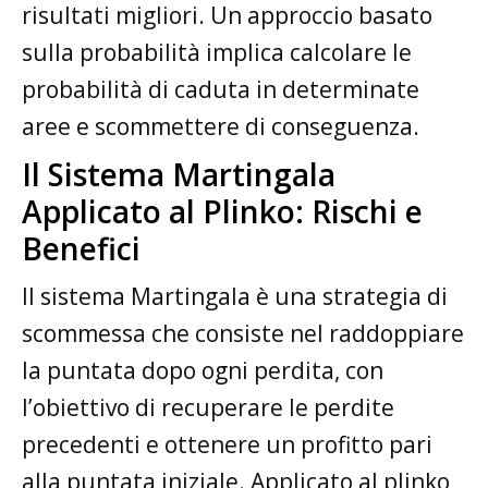
risultati migliori. Un approccio basato
sulla probabilità implica calcolare le
probabilità di caduta in determinate
aree e scommettere di conseguenza.
Il Sistema Martingala
Applicato al Plinko: Rischi e
Benefici
Il sistema Martingala è una strategia di
scommessa che consiste nel raddoppiare
la puntata dopo ogni perdita, con
l’obiettivo di recuperare le perdite
precedenti e ottenere un profitto pari
alla puntata iniziale. Applicato al plinko,