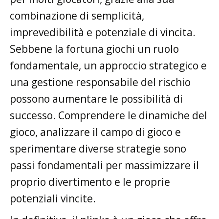
combinazione di semplicità,
imprevedibilità e potenziale di vincita.
Sebbene la fortuna giochi un ruolo
fondamentale, un approccio strategico e
una gestione responsabile del rischio
possono aumentare le possibilità di
successo. Comprendere le dinamiche del
gioco, analizzare il campo di gioco e
sperimentare diverse strategie sono
passi fondamentali per massimizzare il
proprio divertimento e le proprie
potenziali vincite.