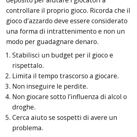
deposito per aiutare i giocatori a
controllare il proprio gioco. Ricorda che il
gioco d’azzardo deve essere considerato
una forma di intrattenimento e non un
modo per guadagnare denaro.
Stabilisci un budget per il gioco e
rispettalo.
Limita il tempo trascorso a giocare.
Non inseguire le perdite.
Non giocare sotto l’influenza di alcol o
droghe.
Cerca aiuto se sospetti di avere un
problema.