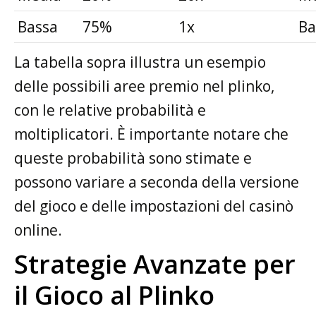
Bassa
75%
1x
Ba
La tabella sopra illustra un esempio
delle possibili aree premio nel plinko,
con le relative probabilità e
moltiplicatori. È importante notare che
queste probabilità sono stimate e
possono variare a seconda della versione
del gioco e delle impostazioni del casinò
online.
Strategie Avanzate per
il Gioco al Plinko