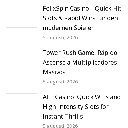
FelixSpin Casino – Quick‑Hit
Slots & Rapid Wins für den
modernen Spieler
5 augusti, 2026
Tower Rush Game: Rápido
Ascenso a Multiplicadores
Masivos
5 augusti, 2026
Aldi Casino: Quick Wins and
High-Intensity Slots for
Instant Thrills
5 augusti, 2026