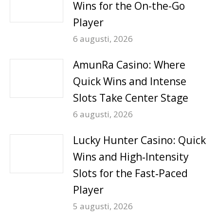
Wins for the On-the-Go
Player
6 augusti, 2026
AmunRa Casino: Where
Quick Wins and Intense
Slots Take Center Stage
6 augusti, 2026
Lucky Hunter Casino: Quick
Wins and High‑Intensity
Slots for the Fast‑Paced
Player
5 augusti, 2026