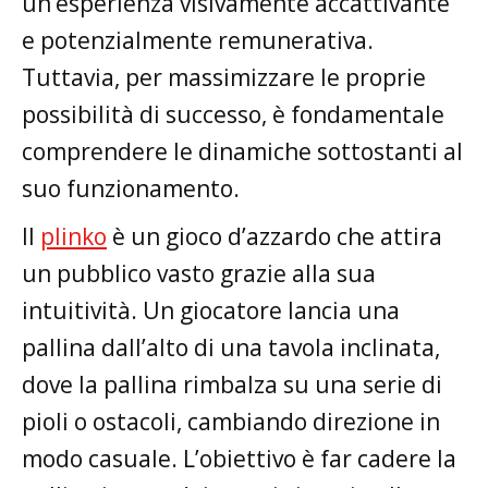
un’esperienza visivamente accattivante
e potenzialmente remunerativa.
Tuttavia, per massimizzare le proprie
possibilità di successo, è fondamentale
comprendere le dinamiche sottostanti al
suo funzionamento.
Il
plinko
è un gioco d’azzardo che attira
un pubblico vasto grazie alla sua
intuitività. Un giocatore lancia una
pallina dall’alto di una tavola inclinata,
dove la pallina rimbalza su una serie di
pioli o ostacoli, cambiando direzione in
modo casuale. L’obiettivo è far cadere la