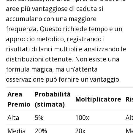
aree più vantaggiose di caduta si
accumulano con una maggiore
frequenza. Questo richiede tempo e un
approccio metodico, registrando i
risultati di lanci multipli e analizzando le
distribuzioni ottenute. Non esiste una
formula magica, ma un’attenta
osservazione può fornire un vantaggio.
Area
Probabilità
Moltiplicatore
Ri
Premio
(stimata)
Alta
5%
100x
Al
Media
20%
20x
Me