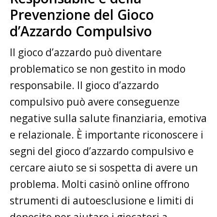
Prevenzione del Gioco
d’Azzardo Compulsivo
Il gioco d’azzardo può diventare
problematico se non gestito in modo
responsabile. Il gioco d’azzardo
compulsivo può avere conseguenze
negative sulla salute finanziaria, emotiva
e relazionale. È importante riconoscere i
segni del gioco d’azzardo compulsivo e
cercare aiuto se si sospetta di avere un
problema. Molti casinò online offrono
strumenti di autoesclusione e limiti di