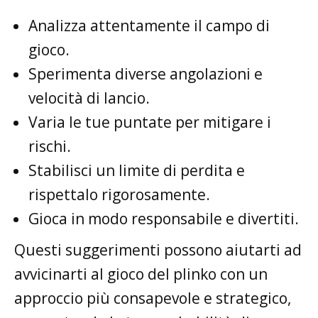
Analizza attentamente il campo di
gioco.
Sperimenta diverse angolazioni e
velocità di lancio.
Varia le tue puntate per mitigare i
rischi.
Stabilisci un limite di perdita e
rispettalo rigorosamente.
Gioca in modo responsabile e divertiti.
Questi suggerimenti possono aiutarti ad
avvicinarti al gioco del plinko con un
approccio più consapevole e strategico,