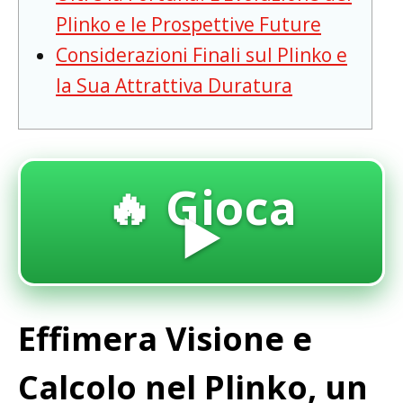
Plinko e le Prospettive Future
Considerazioni Finali sul Plinko e
la Sua Attrattiva Duratura
🔥 Gioca
▶️
Effimera Visione e
Calcolo nel Plinko, un