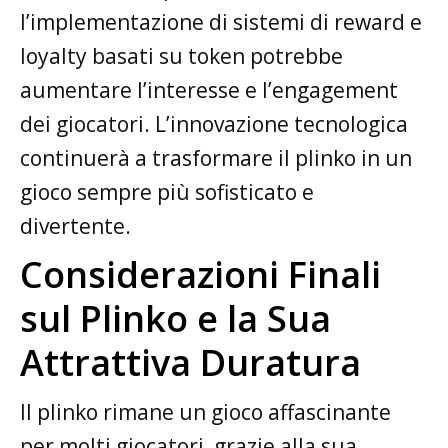
l’implementazione di sistemi di reward e
loyalty basati su token potrebbe
aumentare l’interesse e l’engagement
dei giocatori. L’innovazione tecnologica
continuerà a trasformare il plinko in un
gioco sempre più sofisticato e
divertente.
Considerazioni Finali
sul Plinko e la Sua
Attrattiva Duratura
Il plinko rimane un gioco affascinante
per molti giocatori, grazie alla sua