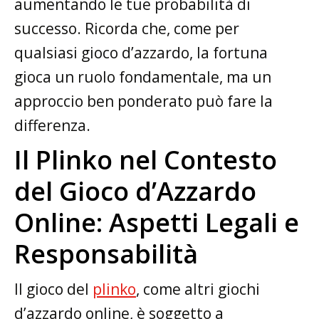
aumentando le tue probabilità di
successo. Ricorda che, come per
qualsiasi gioco d’azzardo, la fortuna
gioca un ruolo fondamentale, ma un
approccio ben ponderato può fare la
differenza.
Il Plinko nel Contesto
del Gioco d’Azzardo
Online: Aspetti Legali e
Responsabilità
Il gioco del
plinko
, come altri giochi
d’azzardo online, è soggetto a