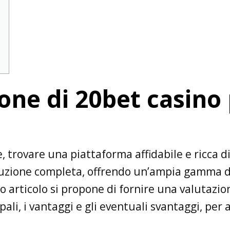
ione di 20bet casino
, trovare una piattaforma affidabile e ricca 
zione completa, offrendo un’ampia gamma di 
o articolo si propone di fornire una valutazio
ali, i vantaggi e gli eventuali svantaggi, per 