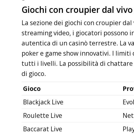
Giochi con croupier dal viv
La sezione dei giochi con croupier dal
streaming video, i giocatori possono i
autentica di un casinò terrestre. La va
poker e game show innovativi. I limiti d
tutti i livelli. La possibilità di chatta
di gioco.
Gioco
Pro
Blackjack Live
Evo
Roulette Live
Net
Baccarat Live
Pla