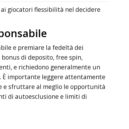
i giocatori flessibilità nel decidere
sponsabile
bile e premiare la fedeltà dei
, bonus di deposito, free spin,
renti, e richiedono generalmente un
te. È importante leggere attentamente
e e sfruttare al meglio le opportunità
i di autoesclusione e limiti di