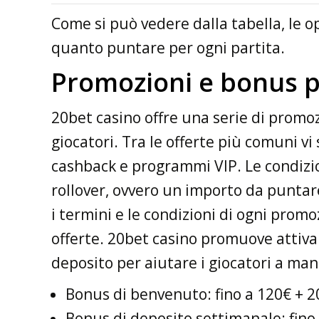
Come si può vedere dalla tabella, le o
quanto puntare per ogni partita.
Promozioni e bonus pe
20bet casino offre una serie di promoz
giocatori. Tra le offerte più comuni vi
cashback e programmi VIP. Le condizio
rollover, ovvero un importo da puntar
i termini e le condizioni di ogni prom
offerte. 20bet casino promuove attivam
deposito per aiutare i giocatori a man
Bonus di benvenuto: fino a 120€ + 2
Bonus di deposito settimanale: fino