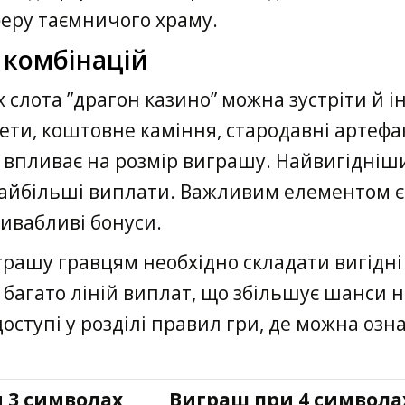
еру таємничого храму.
 комбінацій
 слота ”драгон казино” можна зустріти й ін
ти, коштовне каміння, стародавні артефа
а впливає на розмір виграшу. Найвигідніш
найбільші виплати. Важливим елементом є
ривабливі бонуси.
ашу гравцям необхідно складати вигідні к
 багато ліній виплат, що збільшує шанси 
доступі у розділі правил гри, де можна озн
 3 символах
Виграш при 4 символа