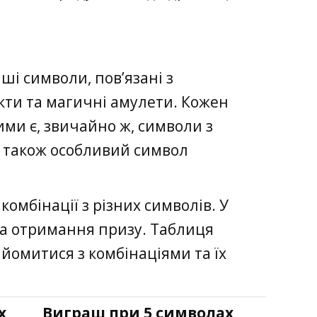
ші символи, пов’язані з
кти та магичні амулети. Кожен
ими є, звичайно ж, символи з
 також особливий символ
омбінації з різних символів. У
на отримання призу. Таблиця
айомитися з комбінаціями та їх
х
Виграш при 5 символах