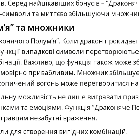
. Серед найцікавіших бонусів – ”Драконяче
d-символи та миттєво збільшуючи множни
м’я” та множники
конячого Полум’я”. Коли дракон прокидаєть
функції випадкові символи перетворюютьс
бінації. Важливо, що функція також може
ймовірно привабливим. Множник збільшує
акопичений вогонь може перетворитися на 
кальну можливість не лише вигравати приз
ками та емоціями. Функція ”Драконяче По
гравцям незабутні враження.
ли для створення вигідних комбінацій.