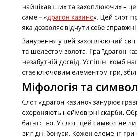
найцікавіших та захоплюючих – це
саме – «
драгон казино
». Цей слот 
яка дозволяє відчути себе справжн
Занурення у цей захоплюючий світ 
та шелестом золота. Гра ”драгон к
незабутній досвід. Успішні комбін
стає ключовим елементом гри, збі
Міфологія та символ
Слот «драгон казино» занурює гравці
охороняють неймовірні скарби. Обра
багатство. У слоті цей символ не 
вигідні бонуси. Кожен елемент гри