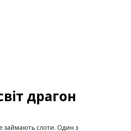
віт драгон
це займають слоти. Один з