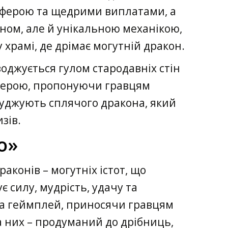
осферою та щедрими виплатами, а
ном, але й унікальною механікою,
храмі, де дрімає могутній дракон.
оджується гулом стародавніх стін
осферою, пропонуючи гравцям
обуджують сплячого дракона, який
зів.
о»
раконів – могутніх істот, що
 силу, мудрість, удачу та
 на геймплей, приносячи гравцям
а них – продуманий до дрібниць,