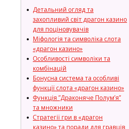
Детальний огляд та
захопливий світ драгон казино
для поціновувачів
Міфологія та символіка слота
«драгон казино»
Особливості символіки та
комбінацій
Бонусна система та особливі
функції слота «драгон казино»
Функція ”Драконяче Полум’я”
та множники
Стратегії гри в «драгон
казино» та поради для гравців