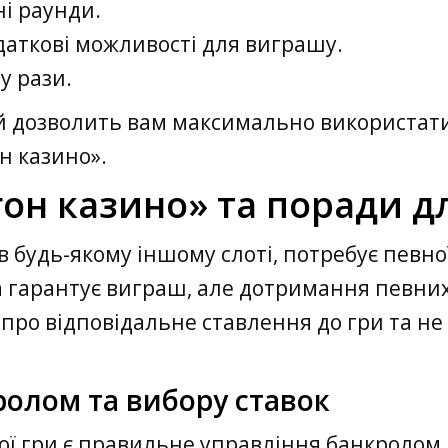
і раунди.
аткові можливості для виграшу.
у рази.
 дозволить вам максимально використати 
н казино».
агон казино» та поради д
 в будь-якому іншому слоті, потребує певно
ка гарантує виграш, але дотримання певн
про відповідальне ставлення до гри та не 
ролом та вибору ставок
ої гри є правильне управління банкролом.