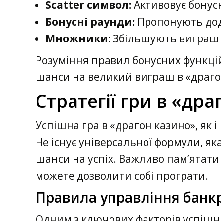
Scatter символ:
Активовує бонусн
Бонусні раунди:
Пропонують дод
Множники:
Збільшують виграш 
Розуміння правил бонусних функцій
шанси на великий виграш в «драго
Стратегії гри в «др
Успішна гра в «драгон казино», як і
Не існує універсальної формули, я
шанси на успіх. Важливо пам’ятати 
можете дозволити собі програти.
Правила управління банк
Одним з ключових факторів успішн