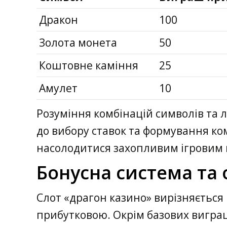
Дракон
100
Золота монета
50
Коштовне каміння
25
Амулет
10
Розуміння комбінацій символів та л
до вибору ставок та формування к
насолодитися захопливим ігровим
Бонусна система та 
Слот «драгон казино» вирізняєтьс
прибутковою. Окрім базових виграші