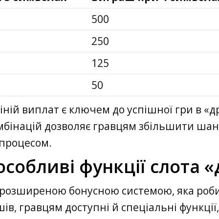
500
250
125
50
іній виплат є ключем до успішної гри в «д
омбінацій дозволяє гравцям збільшити ша
 процесом.
особливі функції слота 
я розширеною бонусною системою, яка роб
в, гравцям доступні й спеціальні функції,