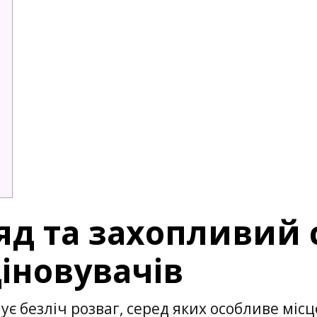
д та захопливий с
іновувачів
ує безліч розваг, серед яких особливе міс