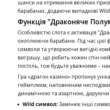
шанси на отримання великих призів
барабанах, додаючи випадкові Wil
Функція ”Драконяче Полу
Особливістю слота є активація ”Дра
охоплюючи барабани. Під час цієї 
символи та утворюючи вигідні ком
виграшу, що робить кожен спін не
поспіль, тож будьте уважними – н
Гра «драгон казино» пропонує уні
геймплеєм, наповненим несподіван
динамічною та азартною, даруючи 
Wild символ:
Замінює інші симво