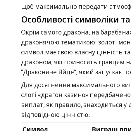
щоб максимально передати атмосф
Особливості символіки та
Окрім самого дракона, на барабанах
драконячою тематикою: золоті моне
символ має свою власну цінність т
драконом, які приносять гравцям 
”Драконяче Яйце”, який запускає п
Для досягнення максимального вигр
слоті «драгон казино» передбачено
виплат, як правило, знаходиться у 
відповідною цінністю.
Символ
Виграш при