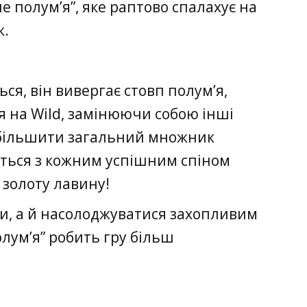
 полум’я”, яке раптово спалахує на
к.
ся, він вивергає стовп полум’я,
я на Wild, замінюючи собою інші
 збільшити загальний множник
ться з кожним успішним спіном
золоту лавину!
и, а й насолоджуватися захопливим
лум’я” робить гру більш