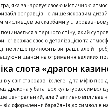
 гра, яка зачаровує своєю містичною атм
приваблює гравців не лише яскравим дизай
ім мисливцем за скарбами у стародавньому 
починається з першого спіну, який супров
азино” вражає своєю деталізацією та атм
ації не лише приносять виграші, але й пр
льшуючи шанси на отримання великих при
іка слота «драгон казин
в у світ стародавніх легенд та міфів про д
з дракона у багатьох культурах символізує
лише центральний, але й активно впливає
 – від оформлення барабанів до символів н