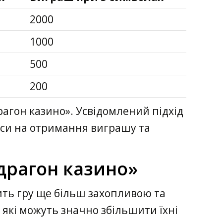
2000
1000
500
200
рагон казино». Усвідомлений підхід
нси на отримання виграшу та
«драгон казино»
ить гру ще більш захопливою та
 які можуть значно збільшити їхні