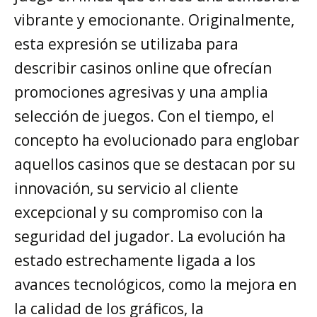
vibrante y emocionante. Originalmente,
esta expresión se utilizaba para
describir casinos online que ofrecían
promociones agresivas y una amplia
selección de juegos. Con el tiempo, el
concepto ha evolucionado para englobar
aquellos casinos que se destacan por su
innovación, su servicio al cliente
excepcional y su compromiso con la
seguridad del jugador. La evolución ha
estado estrechamente ligada a los
avances tecnológicos, como la mejora en
la calidad de los gráficos, la