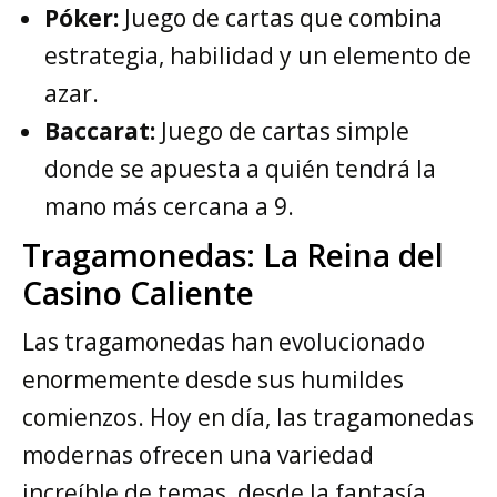
Póker:
Juego de cartas que combina
estrategia, habilidad y un elemento de
azar.
Baccarat:
Juego de cartas simple
donde se apuesta a quién tendrá la
mano más cercana a 9.
Tragamonedas: La Reina del
Casino Caliente
Las tragamonedas han evolucionado
enormemente desde sus humildes
comienzos. Hoy en día, las tragamonedas
modernas ofrecen una variedad
increíble de temas, desde la fantasía