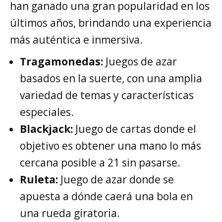
han ganado una gran popularidad en los
últimos años, brindando una experiencia
más auténtica e inmersiva.
Tragamonedas:
Juegos de azar
basados en la suerte, con una amplia
variedad de temas y características
especiales.
Blackjack:
Juego de cartas donde el
objetivo es obtener una mano lo más
cercana posible a 21 sin pasarse.
Ruleta:
Juego de azar donde se
apuesta a dónde caerá una bola en
una rueda giratoria.