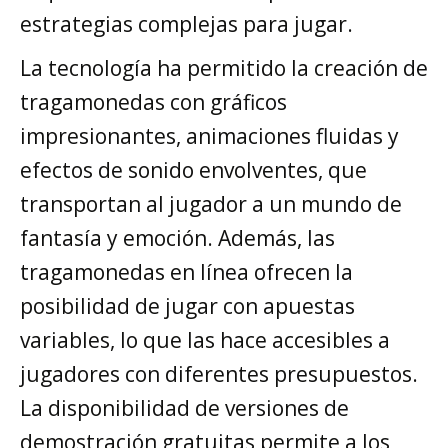
estrategias complejas para jugar.
La tecnología ha permitido la creación de
tragamonedas con gráficos
impresionantes, animaciones fluidas y
efectos de sonido envolventes, que
transportan al jugador a un mundo de
fantasía y emoción. Además, las
tragamonedas en línea ofrecen la
posibilidad de jugar con apuestas
variables, lo que las hace accesibles a
jugadores con diferentes presupuestos.
La disponibilidad de versiones de
demostración gratuitas permite a los