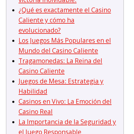
¿Qué es exactamente el Casino
Caliente y cómo ha
evolucionado?
Los Juegos Más Populares en el
Mundo del Casino Caliente
Tragamonedas: La Reina del
Casino Caliente
Juegos de Mesa: Estrategia y
Habilidad
Casinos en Vivo: La Emoción del
Casino Real
La Importancia de la Seguridad y
el Juego Responsable