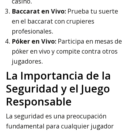
casino.
Baccarat en Vivo:
Prueba tu suerte
en el baccarat con crupieres
profesionales.
Póker en Vivo:
Participa en mesas de
póker en vivo y compite contra otros
jugadores.
La Importancia de la
Seguridad y el Juego
Responsable
La seguridad es una preocupación
fundamental para cualquier jugador