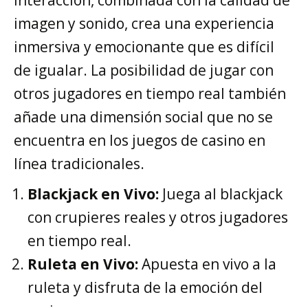
interacción, combinada con la calidad de
imagen y sonido, crea una experiencia
inmersiva y emocionante que es difícil
de igualar. La posibilidad de jugar con
otros jugadores en tiempo real también
añade una dimensión social que no se
encuentra en los juegos de casino en
línea tradicionales.
Blackjack en Vivo:
Juega al blackjack
con crupieres reales y otros jugadores
en tiempo real.
Ruleta en Vivo:
Apuesta en vivo a la
ruleta y disfruta de la emoción del