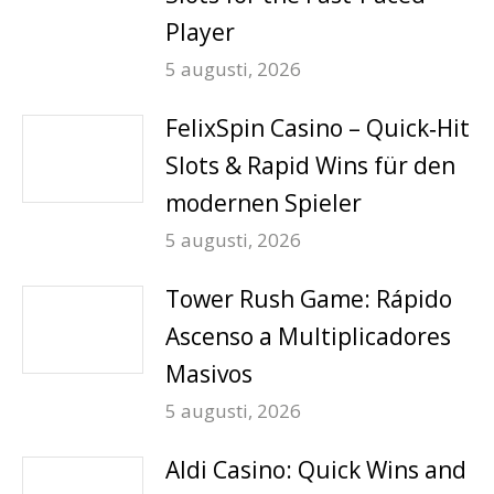
Player
5 augusti, 2026
FelixSpin Casino – Quick‑Hit
Slots & Rapid Wins für den
modernen Spieler
5 augusti, 2026
Tower Rush Game: Rápido
Ascenso a Multiplicadores
Masivos
5 augusti, 2026
Aldi Casino: Quick Wins and