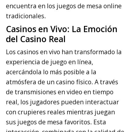
encuentra en los juegos de mesa online
tradicionales.
Casinos en Vivo: La Emoción
del Casino Real
Los casinos en vivo han transformado la
experiencia de juego en línea,
acercándola lo más posible a la
atmósfera de un casino físico. A través
de transmisiones en video en tiempo
real, los jugadores pueden interactuar
con crupieres reales mientras juegan
sus juegos de mesa favoritos. Esta