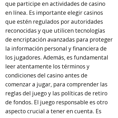
que participe en actividades de casino
en línea. Es importante elegir casinos
que estén regulados por autoridades
reconocidas y que utilicen tecnologías
de encriptación avanzadas para proteger
la información personal y financiera de
los jugadores. Además, es fundamental
leer atentamente los términos y
condiciones del casino antes de
comenzar a jugar, para comprender las
reglas del juego y las políticas de retiro
de fondos. El juego responsable es otro
aspecto crucial a tener en cuenta. Es