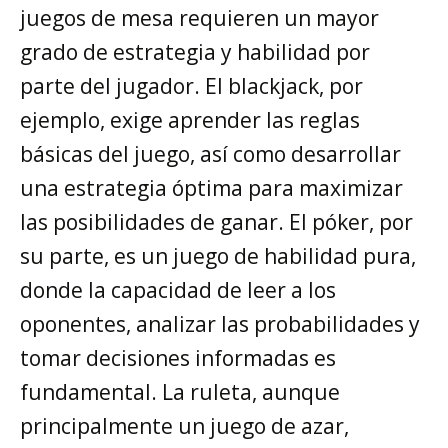
juegos de mesa requieren un mayor
grado de estrategia y habilidad por
parte del jugador. El blackjack, por
ejemplo, exige aprender las reglas
básicas del juego, así como desarrollar
una estrategia óptima para maximizar
las posibilidades de ganar. El póker, por
su parte, es un juego de habilidad pura,
donde la capacidad de leer a los
oponentes, analizar las probabilidades y
tomar decisiones informadas es
fundamental. La ruleta, aunque
principalmente un juego de azar,