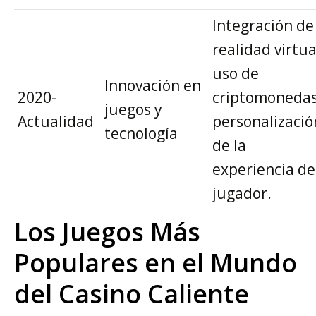
Integración de
realidad virtua
uso de
Innovación en
2020-
criptomonedas
juegos y
Actualidad
personalizació
tecnología
de la
experiencia de
jugador.
Los Juegos Más
Populares en el Mundo
del Casino Caliente