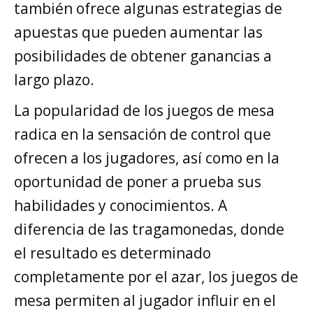
también ofrece algunas estrategias de
apuestas que pueden aumentar las
posibilidades de obtener ganancias a
largo plazo.
La popularidad de los juegos de mesa
radica en la sensación de control que
ofrecen a los jugadores, así como en la
oportunidad de poner a prueba sus
habilidades y conocimientos. A
diferencia de las tragamonedas, donde
el resultado es determinado
completamente por el azar, los juegos de
mesa permiten al jugador influir en el