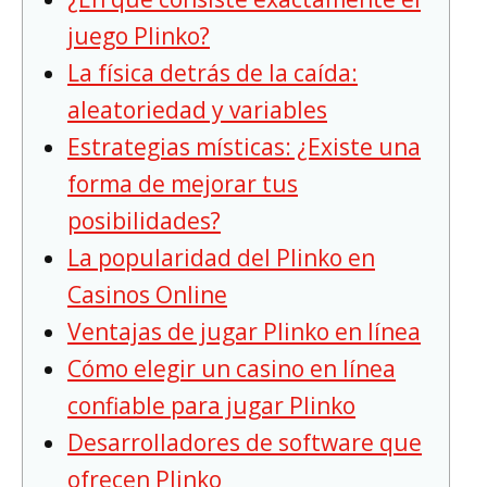
juego Plinko?
La física detrás de la caída:
aleatoriedad y variables
Estrategias místicas: ¿Existe una
forma de mejorar tus
posibilidades?
La popularidad del Plinko en
Casinos Online
Ventajas de jugar Plinko en línea
Cómo elegir un casino en línea
confiable para jugar Plinko
Desarrolladores de software que
ofrecen Plinko