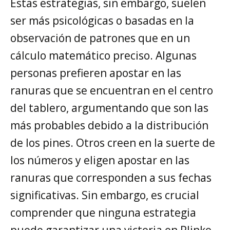
Estas estrategias, sin embargo, suelen
ser más psicológicas o basadas en la
observación de patrones que en un
cálculo matemático preciso. Algunas
personas prefieren apostar en las
ranuras que se encuentran en el centro
del tablero, argumentando que son las
más probables debido a la distribución
de los pines. Otros creen en la suerte de
los números y eligen apostar en las
ranuras que corresponden a sus fechas
significativas. Sin embargo, es crucial
comprender que ninguna estrategia