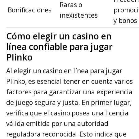
Raras o
Bonificaciones
promoci
inexistentes
y bonos
Cómo elegir un casino en
línea confiable para jugar
Plinko
Al elegir un casino en línea para jugar
Plinko, es esencial tener en cuenta varios
factores para garantizar una experiencia
de juego segura y justa. En primer lugar,
verifica que el casino posea una licencia
válida emitida por una autoridad
reguladora reconocida. Esto indica que