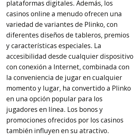
plataformas digitales. Además, los
casinos online a menudo ofrecen una
variedad de variantes de Plinko, con
diferentes diseños de tableros, premios
y características especiales. La
accesibilidad desde cualquier dispositivo
con conexión a Internet, combinada con
la conveniencia de jugar en cualquier
momento y lugar, ha convertido a Plinko
en una opción popular para los
jugadores en línea. Los bonos y
promociones ofrecidos por los casinos
también influyen en su atractivo.