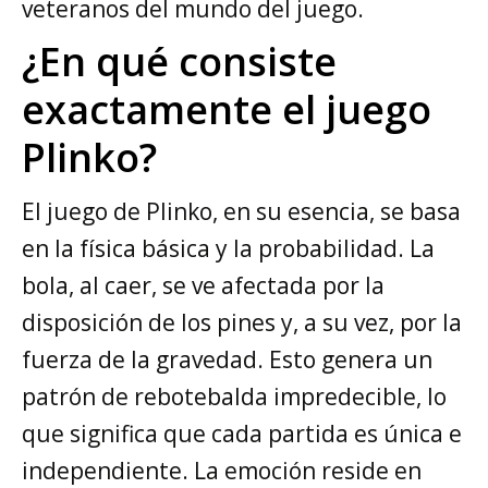
veteranos del mundo del juego.
¿En qué consiste
exactamente el juego
Plinko?
El juego de Plinko, en su esencia, se basa
en la física básica y la probabilidad. La
bola, al caer, se ve afectada por la
disposición de los pines y, a su vez, por la
fuerza de la gravedad. Esto genera un
patrón de rebotebalda impredecible, lo
que significa que cada partida es única e
independiente. La emoción reside en