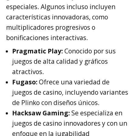
especiales. Algunos incluso incluyen
características innovadoras, como
multiplicadores progresivos o
bonificaciones interactivas.
Pragmatic Play:
Conocido por sus
juegos de alta calidad y gráficos
atractivos.
Fugaso:
Ofrece una variedad de
juegos de casino, incluyendo variantes
de Plinko con diseños únicos.
Hacksaw Gaming:
Se especializa en
juegos de casino innovadores y con un
enfoque en la jugabilidad