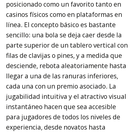
posicionado como un favorito tanto en
casinos físicos como en plataformas en
línea. El concepto básico es bastante
sencillo: una bola se deja caer desde la
parte superior de un tablero vertical con
filas de clavijas o pines, y a medida que
desciende, rebota aleatoriamente hasta
llegar a una de las ranuras inferiores,
cada una con un premio asociado. La
jugabilidad intuitiva y el atractivo visual
instantáneo hacen que sea accesible
para jugadores de todos los niveles de
experiencia, desde novatos hasta