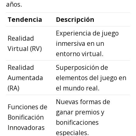
años.
Tendencia
Descripción
Experiencia de juego
Realidad
inmersiva en un
Virtual (RV)
entorno virtual.
Realidad
Superposición de
Aumentada
elementos del juego en
(RA)
el mundo real.
Nuevas formas de
Funciones de
ganar premios y
Bonificación
bonificaciones
Innovadoras
especiales.