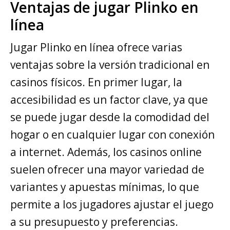
Ventajas de jugar Plinko en
línea
Jugar Plinko en línea ofrece varias
ventajas sobre la versión tradicional en
casinos físicos. En primer lugar, la
accesibilidad es un factor clave, ya que
se puede jugar desde la comodidad del
hogar o en cualquier lugar con conexión
a internet. Además, los casinos online
suelen ofrecer una mayor variedad de
variantes y apuestas mínimas, lo que
permite a los jugadores ajustar el juego
a su presupuesto y preferencias.