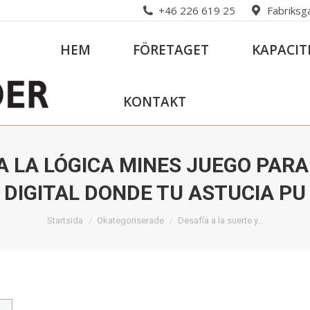
+46 226 619 25
Fabriksg
HEM
FÖRETAGET
KAPACIT
KONTAKT
 A LA LÓGICA MINES JUEGO PARA
DIGITAL DONDE TU ASTUCIA PU
Du är här:
Startsida
Okategoriserade
Desafía a la suerte y…