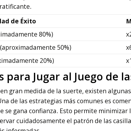
atificante.
dad de Éxito
M
oximadamente 80%)
x
(aproximadamente 50%)
x
oximadamente 20%)
x
s para Jugar al Juego de l
 en gran medida de la suerte, existen alguna
 Una de las estrategias más comunes es come
e gana confianza. Esto permite minimizar la
servar cuidadosamente el patrón de las casilla
ás informadas.