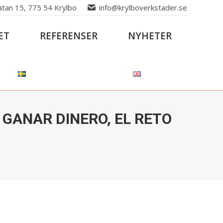
atan 15, 775 54 Krylbo
info@krylboverkstader.se
ET
REFERENSER
NYHETER
 GANAR DINERO, EL RETO