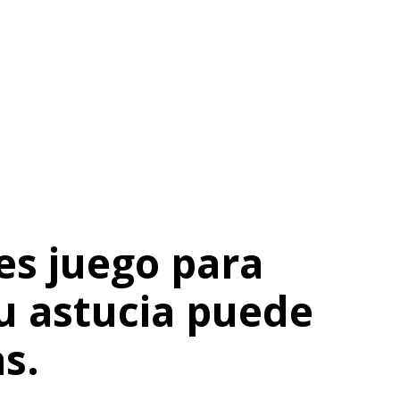
nes juego para
tu astucia puede
s.