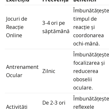
Îmbunătățeșt
Jocuri de
timpul de
3-4 ori pe
Reacție
reacție și
săptămână
Online
coordonarea
ochi-mână.
Îmbunătățeșt
focalizarea și
Antrenament
Zilnic
reducerea
Ocular
oboselii
oculare.
Îmbunătățeșt
De 2-3 ori
Activități
reflexele