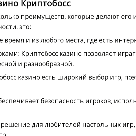
зино Криптобосс
колько преимуществ, которые делают его
ости, это:
 время и из любого места, где есть интер
ками: Криптобосс казино позволяет играт
есной и разнообразной.
обосс казино есть широкий выбор игр, поэ
обеспечивает безопасность игроков, испо
е решение для любителей настольных игр,
гр.