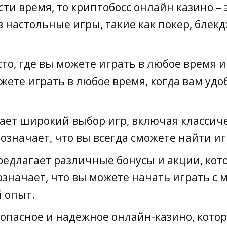
ти время, то криптобосс онлайн казино – 
 настольные игры, такие как покер, блекдж
то, где вы можете играть в любое время и
жете играть в любое время, когда вам удоб
ает широкий выбор игр, включая классиче
значает, что вы всегда сможете найти иг
редлагает различные бонусы и акции, кот
 означает, что вы можете начать играть
 опыт.
езопасное и надежное онлайн-казино, кот