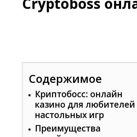
Cryptoboss онл
Содержимое
Криптобосс: онлайн
казино для любителей
настольных игр
Преимущества