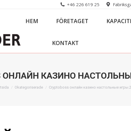
+46 226 619 25
Fabriksg
HEM
FÖRETAGET
KAPACIT
KONTAKT
 ОНЛАЙН КАЗИНО НАСТОЛЬНЫ
 är här:
rtsida
Okategoriserade
Cryptoboss онлайн казино настольные игры.