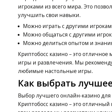
игроками из всего мира. Это позво
улучшить свои навыки.
Можно играть с другими игрокам
Можно общаться с другими игро
Можно делиться опытом и знан
Криптобосс казино – это отличное
игры и развлечения. Мы рекоменду
любимые настольные игры.
Как выбрать лучшее
Выбор лучшего онлайн-казино для 
Криптобосс казино – это отличный 