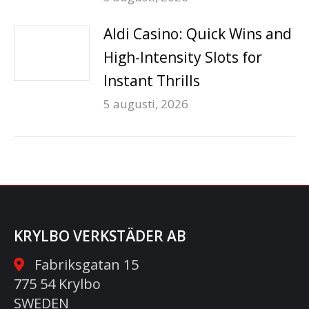
Aldi Casino: Quick Wins and
High-Intensity Slots for
Instant Thrills
5 augusti, 2026
KRYLBO VERKSTÄDER AB
Fabriksgatan 15
775 54 Krylbo
SWEDEN