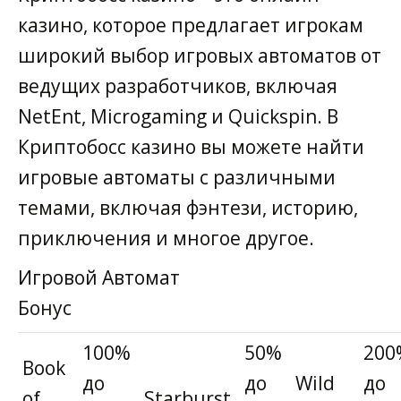
казино, которое предлагает игрокам
широкий выбор игровых автоматов от
ведущих разработчиков, включая
NetEnt, Microgaming и Quickspin. В
Криптобосс казино вы можете найти
игровые автоматы с различными
темами, включая фэнтези, историю,
приключения и многое другое.
Игровой Автомат
Бонус
100%
50%
200
Book
до
до
Wild
до
of
Starburst