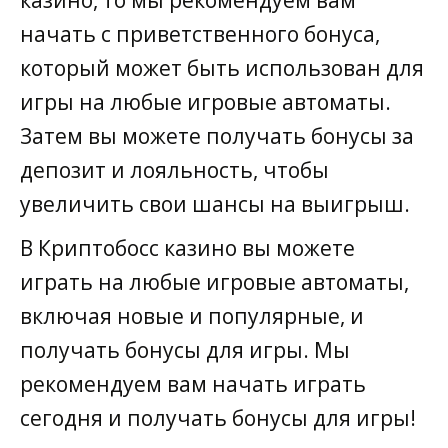
казино, то мы рекомендуем вам
начать с приветственного бонуса,
который может быть использован для
игры на любые игровые автоматы.
Затем вы можете получать бонусы за
депозит и лояльность, чтобы
увеличить свои шансы на выигрыш.
В Криптобосс казино вы можете
играть на любые игровые автоматы,
включая новые и популярные, и
получать бонусы для игры. Мы
рекомендуем вам начать играть
сегодня и получать бонусы для игры!