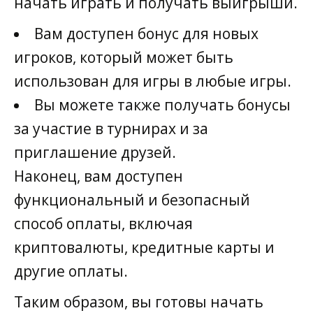
начать играть и получать выигрыши.
Вам доступен бонус для новых
игроков, который может быть
использован для игры в любые игры.
Вы можете также получать бонусы
за участие в турнирах и за
приглашение друзей.
Наконец, вам доступен
функциональный и безопасный
способ оплаты, включая
криптовалюты, кредитные карты и
другие оплаты.
Таким образом, вы готовы начать