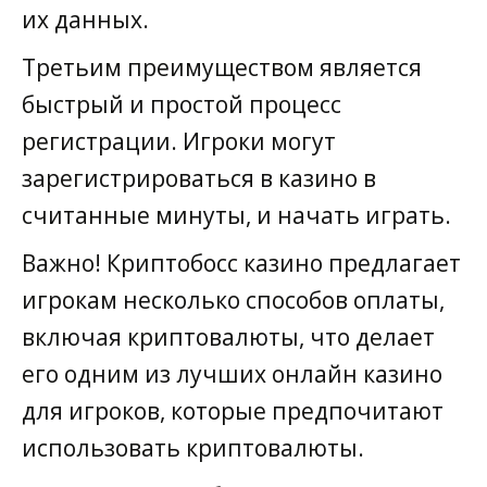
их данных.
Третьим преимуществом является
быстрый и простой процесс
регистрации. Игроки могут
зарегистрироваться в казино в
считанные минуты, и начать играть.
Важно! Криптобосс казино предлагает
игрокам несколько способов оплаты,
включая криптовалюты, что делает
его одним из лучших онлайн казино
для игроков, которые предпочитают
использовать криптовалюты.