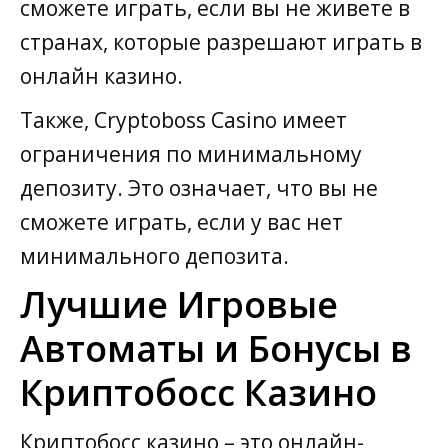
сможете играть, если вы не живете в
странах, которые разрешают играть в
онлайн казино.
Также, Cryptoboss Casino имеет
ограничения по минимальному
депозиту. Это означает, что вы не
сможете играть, если у вас нет
минимального депозита.
Лучшие Игровые
Автоматы и Бонусы в
Криптобосс Казино
Криптобосс казино – это онлайн-