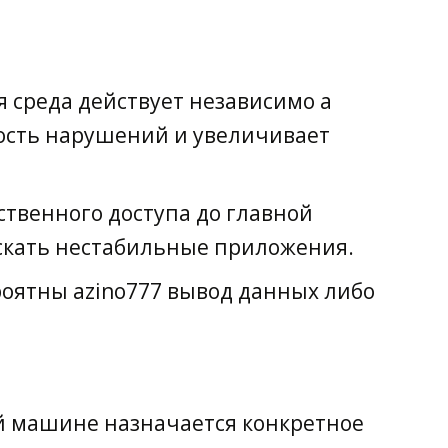
 среда действует независимо а
ность нарушений и увеличивает
твенного доступа до главной
ускать нестабильные приложения.
роятны azino777 вывод данных либо
й машине назначается конкретное