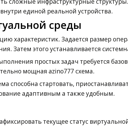
ить сложные инфраструктурные структуры.
 внутри единой реальной устройства.
уальной среды
цию характеристик. Задается размер опер
ия. Затем этого устанавливается системн
выполнения простых задач требуется базов
ительно мощная azino777 схема.
ма способна стартовать, приостанавливат
ование адаптивным а также удобным.
фиксировать текущее статус виртуальной