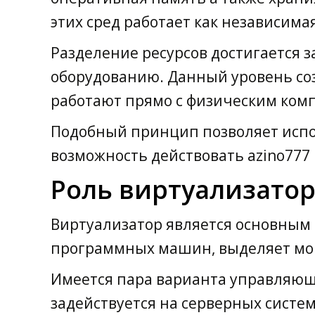
этих сред работает как независимая
Разделение ресурсов достигается 
оборудованию. Данный уровень соз
работают прямо с физическим ком
Подобный принцип позволяет испо
возможность действовать azino777
Роль виртуализато
Виртуализатор является основным
программных машин, выделяет мощ
Имеется пара варианта управляющи
задействуется на серверных систе