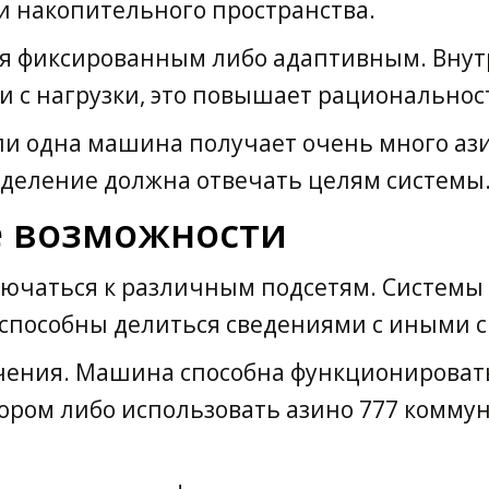
 и накопительного пространства.
ся фиксированным либо адаптивным. Внут
и с нагрузки, это повышает рациональнос
ли одна машина получает очень много аз
еделение должна отвечать целям системы
 возможности
ючаться к различным подсетям. Системы
пособны делиться сведениями с иными с
чения. Машина способна функционироват
ром либо использовать азино 777 комму