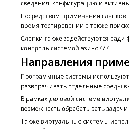
сведения, конфигурацию и активны
Посредством применения слепков п
время тестировании а также поиск
Слепки также задействуются ради 
контроль системой азино777.
Направления прим
Программные системы используютс
разворачивать отдельные среды в
В рамках деловой системе виртуа
возможность обрабатывать задачи 
Также виртуальные системы исполь