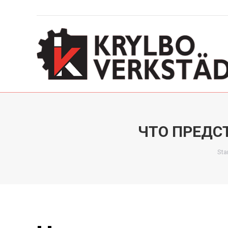
ЧТО ПРЕДС
Du
Sta