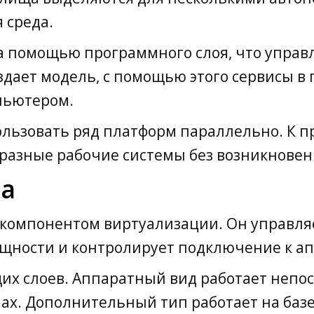
 среда.
за помощью программного слоя, что упра
дает модель, с помощью этого сервисы в
пьютером.
льзовать ряд платформ параллельно. К п
 разные рабочие системы без возникновен
ра
 компонентом виртуализации. Он управля
ности и контролирует подключение к ап
х слоев. Аппаратный вид работает непос
мах. Дополнительный тип работает на базе