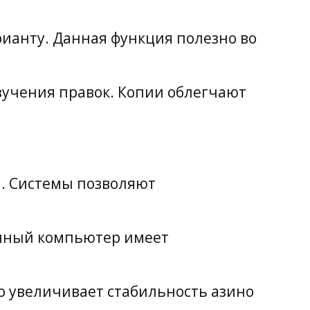
ианту. Данная функция полезно во
зучения правок. Копии облегчают
и. Системы позволяют
диный компьютер имеет
о увеличивает стабильность азино