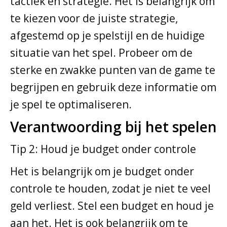
tactiek en strategie. Het is belangrijk om
te kiezen voor de juiste strategie,
afgestemd op je spelstijl en de huidige
situatie van het spel. Probeer om de
sterke en zwakke punten van de game te
begrijpen en gebruik deze informatie om
je spel te optimaliseren.
Verantwoording bij het spelen
Tip 2: Houd je budget onder controle
Het is belangrijk om je budget onder
controle te houden, zodat je niet te veel
geld verliest. Stel een budget en houd je
aan het. Het is ook belangrijk om te