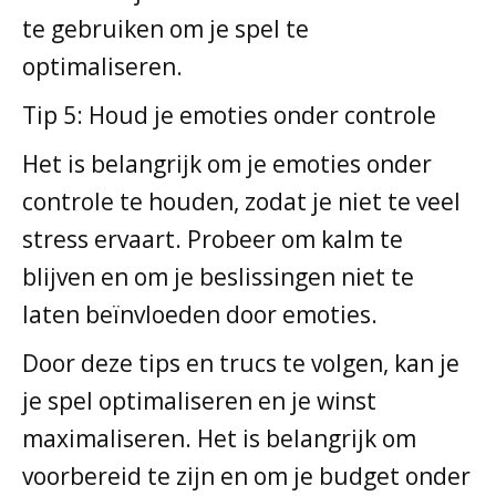
te gebruiken om je spel te
optimaliseren.
Tip 5: Houd je emoties onder controle
Het is belangrijk om je emoties onder
controle te houden, zodat je niet te veel
stress ervaart. Probeer om kalm te
blijven en om je beslissingen niet te
laten beïnvloeden door emoties.
Door deze tips en trucs te volgen, kan je
je spel optimaliseren en je winst
maximaliseren. Het is belangrijk om
voorbereid te zijn en om je budget onder