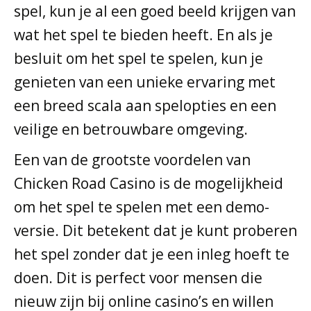
spel, kun je al een goed beeld krijgen van
wat het spel te bieden heeft. En als je
besluit om het spel te spelen, kun je
genieten van een unieke ervaring met
een breed scala aan spelopties en een
veilige en betrouwbare omgeving.
Een van de grootste voordelen van
Chicken Road Casino is de mogelijkheid
om het spel te spelen met een demo-
versie. Dit betekent dat je kunt proberen
het spel zonder dat je een inleg hoeft te
doen. Dit is perfect voor mensen die
nieuw zijn bij online casino’s en willen