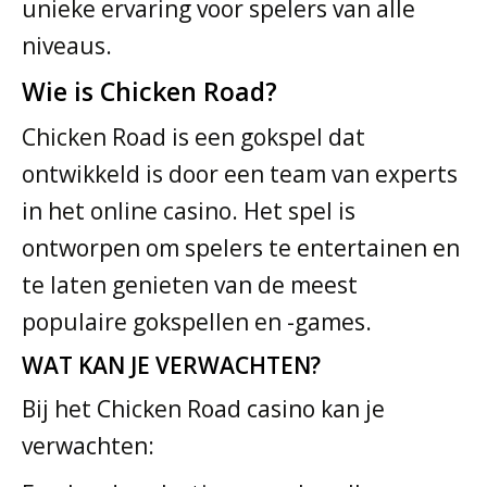
unieke ervaring voor spelers van alle
niveaus.
Wie is Chicken Road?
Chicken Road is een gokspel dat
ontwikkeld is door een team van experts
in het online casino. Het spel is
ontworpen om spelers te entertainen en
te laten genieten van de meest
populaire gokspellen en -games.
WAT KAN JE VERWACHTEN?
Bij het Chicken Road casino kan je
verwachten: