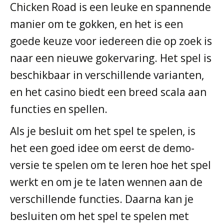
Chicken Road is een leuke en spannende
manier om te gokken, en het is een
goede keuze voor iedereen die op zoek is
naar een nieuwe gokervaring. Het spel is
beschikbaar in verschillende varianten,
en het casino biedt een breed scala aan
functies en spellen.
Als je besluit om het spel te spelen, is
het een goed idee om eerst de demo-
versie te spelen om te leren hoe het spel
werkt en om je te laten wennen aan de
verschillende functies. Daarna kan je
besluiten om het spel te spelen met