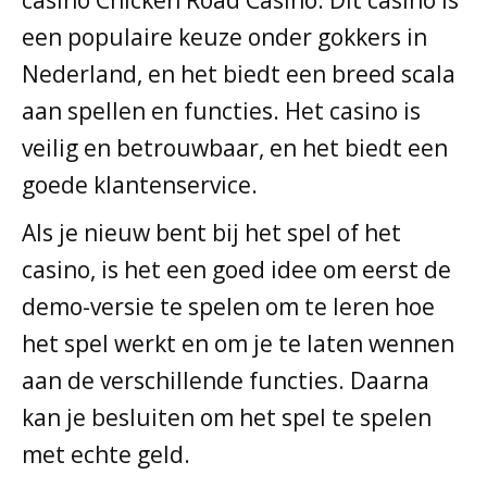
casino Chicken Road Casino. Dit casino is
een populaire keuze onder gokkers in
Nederland, en het biedt een breed scala
aan spellen en functies. Het casino is
veilig en betrouwbaar, en het biedt een
goede klantenservice.
Als je nieuw bent bij het spel of het
casino, is het een goed idee om eerst de
demo-versie te spelen om te leren hoe
het spel werkt en om je te laten wennen
aan de verschillende functies. Daarna
kan je besluiten om het spel te spelen
met echte geld.