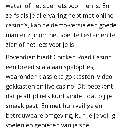
weten of het spel iets voor hen is. En
zelfs als je al ervaring hebt met online
casino’s, kan de demo-versie een goede
manier zijn om het spel te testen en te
zien of het iets voor je is.
Bovendien biedt Chicken Road Casino
een breed scala aan spelopties,
waaronder klassieke gokkasten, video
gokkasten en live casino. Dit betekent
dat je altijd iets kunt vinden dat bij je
smaak past. En met hun veilige en
betrouwbare omgeving, kun je je veilig
voelen en genieten van je spel.