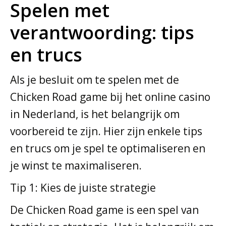
Spelen met
verantwoording: tips
en trucs
Als je besluit om te spelen met de
Chicken Road game bij het online casino
in Nederland, is het belangrijk om
voorbereid te zijn. Hier zijn enkele tips
en trucs om je spel te optimaliseren en
je winst te maximaliseren.
Tip 1: Kies de juiste strategie
De Chicken Road game is een spel van