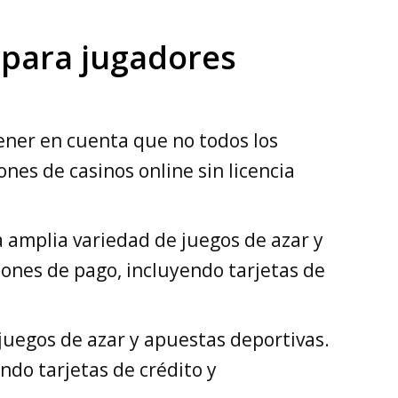
a para jugadores
tener en cuenta que no todos los
nes de casinos online sin licencia
na amplia variedad de juegos de azar y
ones de pago, incluyendo tarjetas de
 juegos de azar y apuestas deportivas.
do tarjetas de crédito y