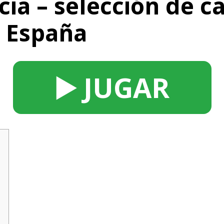
cia – selección de c
a España
▶️ JUGAR