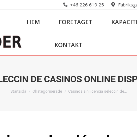
+46 226 619 25
Fabriksg
HEM
FÖRETAGET
KAPACIT
KONTAKT
ELECCIN DE CASINOS ONLINE DIS
Du är här:
Startsida
Okategoriserade
Casinos sin licencia seleccin de…