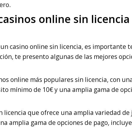
ero.
asinos online sin licenci
un casino online sin licencia, es importante 
ción, te presento algunas de las mejores opcio
sinos online más populares sin licencia, con u
ito mínimo de 10€ y una amplia gama de opci
sin licencia que ofrece una amplia variedad de
na amplia gama de opciones de pago, incluyen