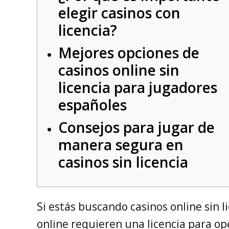
elegir casinos con
licencia?
Mejores opciones de
casinos online sin
licencia para jugadores
españoles
Consejos para jugar de
manera segura en
casinos sin licencia
Si estás buscando casinos online sin 
online requieren una licencia para op