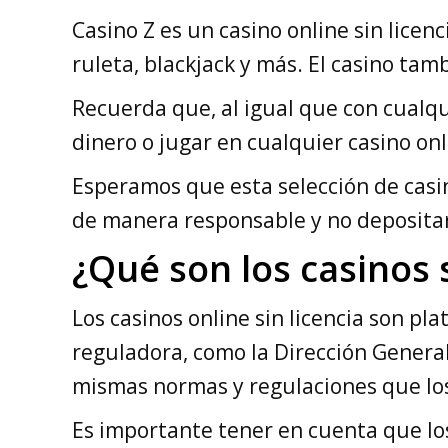
Casino Z es un casino online sin lice
ruleta, blackjack y más. El casino ta
Recuerda que, al igual que con cualqu
dinero o jugar en cualquier casino on
Esperamos que esta selección de casin
de manera responsable y no depositar
¿Qué son los casinos s
Los casinos online sin licencia son p
reguladora, como la Dirección General
mismas normas y regulaciones que los 
Es importante tener en cuenta que los