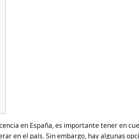
licencia en España, es importante tener en cu
erar en el país. Sin embargo, hay algunas op