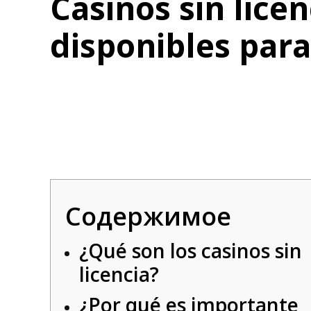
Casinos sin licen
disponibles par
Содержимое
¿Qué son los casinos sin
licencia?
¿Por qué es importante