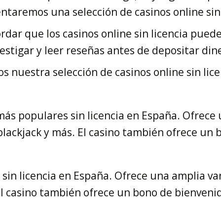
sentaremos una selección de casinos online sin
dar que los casinos online sin licencia pued
estigar y leer reseñas antes de depositar din
 nuestra selección de casinos online sin lic
 más populares sin licencia en España. Ofrece
 blackjack y más. El casino también ofrece un
e sin licencia en España. Ofrece una amplia v
 El casino también ofrece un bono de bienveni