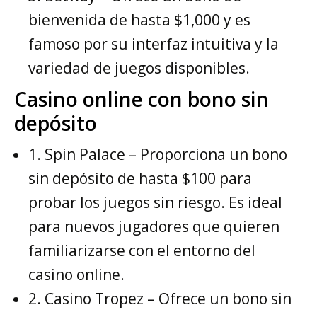
bienvenida de hasta $1,000 y es
famoso por su interfaz intuitiva y la
variedad de juegos disponibles.
Casino online con bono sin
depósito
1. Spin Palace – Proporciona un bono
sin depósito de hasta $100 para
probar los juegos sin riesgo. Es ideal
para nuevos jugadores que quieren
familiarizarse con el entorno del
casino online.
2. Casino Tropez – Ofrece un bono sin