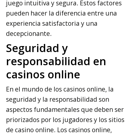
juego intuitiva y segura. Estos factores
pueden hacer la diferencia entre una
experiencia satisfactoria y una
decepcionante.
Seguridad y
responsabilidad en
casinos online
En el mundo de los casinos online, la
seguridad y la responsabilidad son
aspectos fundamentales que deben ser
priorizados por los jugadores y los sitios
de casino online. Los casinos online,