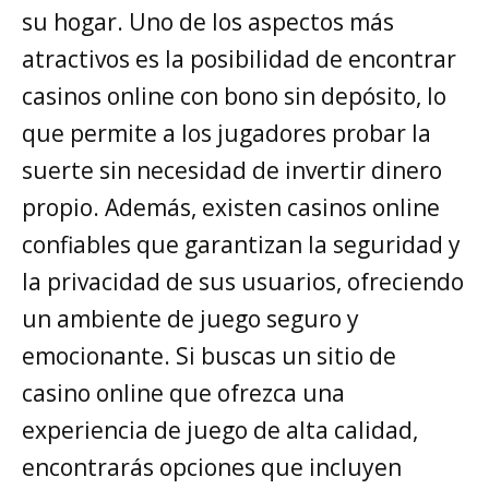
su hogar. Uno de los aspectos más
atractivos es la posibilidad de encontrar
casinos online con bono sin depósito, lo
que permite a los jugadores probar la
suerte sin necesidad de invertir dinero
propio. Además, existen casinos online
confiables que garantizan la seguridad y
la privacidad de sus usuarios, ofreciendo
un ambiente de juego seguro y
emocionante. Si buscas un sitio de
casino online que ofrezca una
experiencia de juego de alta calidad,
encontrarás opciones que incluyen