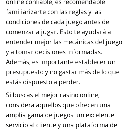
online confiable, es recomendable
familiarizarte con las reglas y las
condiciones de cada juego antes de
comenzar a jugar. Esto te ayudará a
entender mejor las mecánicas del juego
y a tomar decisiones informadas.
Además, es importante establecer un
presupuesto y no gastar más de lo que
estás dispuesto a perder.
Si buscas el mejor casino online,
considera aquellos que ofrecen una
amplia gama de juegos, un excelente
servicio al cliente y una plataforma de