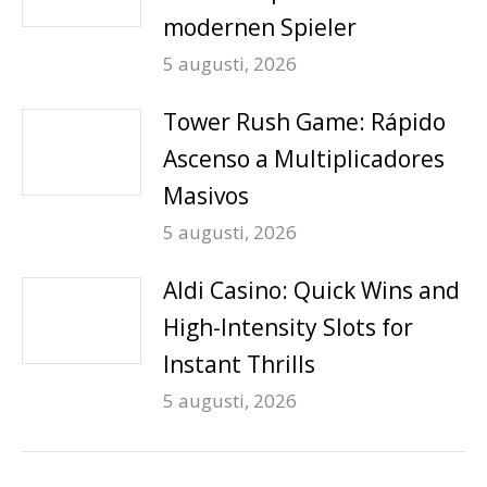
modernen Spieler
5 augusti, 2026
Tower Rush Game: Rápido
Ascenso a Multiplicadores
Masivos
5 augusti, 2026
Aldi Casino: Quick Wins and
High-Intensity Slots for
Instant Thrills
5 augusti, 2026