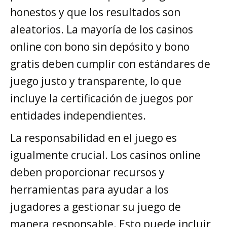
honestos y que los resultados son
aleatorios. La mayoría de los casinos
online con bono sin depósito y bono
gratis deben cumplir con estándares de
juego justo y transparente, lo que
incluye la certificación de juegos por
entidades independientes.
La responsabilidad en el juego es
igualmente crucial. Los casinos online
deben proporcionar recursos y
herramientas para ayudar a los
jugadores a gestionar su juego de
manera responsable. Esto puede incluir