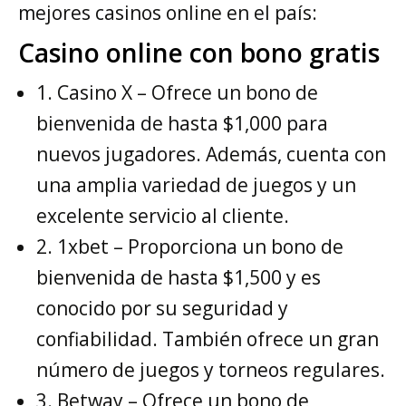
mejores casinos online en el país:
Casino online con bono gratis
1. Casino X – Ofrece un bono de
bienvenida de hasta $1,000 para
nuevos jugadores. Además, cuenta con
una amplia variedad de juegos y un
excelente servicio al cliente.
2. 1xbet – Proporciona un bono de
bienvenida de hasta $1,500 y es
conocido por su seguridad y
confiabilidad. También ofrece un gran
número de juegos y torneos regulares.
3. Betway – Ofrece un bono de