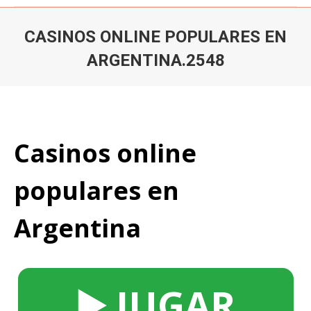
CASINOS ONLINE POPULARES EN
ARGENTINA.2548
Du är här:
Casinos online
populares en
Argentina
▶️ JUGAR