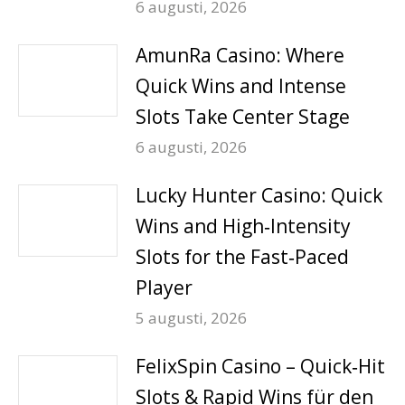
6 augusti, 2026
AmunRa Casino: Where
Quick Wins and Intense
Slots Take Center Stage
6 augusti, 2026
Lucky Hunter Casino: Quick
Wins and High‑Intensity
Slots for the Fast‑Paced
Player
5 augusti, 2026
FelixSpin Casino – Quick‑Hit
Slots & Rapid Wins für den