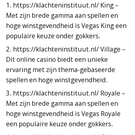
1. https://klachteninstituut.nl/ King –
Met zijn brede gamma aan spellen en
hoge winstgevendheid is Vegas King een
populaire keuze onder gokkers.
2. https://klachteninstituut.nl/ Village –
Dit online casino biedt een unieke
ervaring met zijn thema-gebaseerde
spellen en hoge winstgevendheid.
3. https://klachteninstituut.nl/ Royale –
Met zijn brede gamma aan spellen en
hoge winstgevendheid is Vegas Royale
een populaire keuze onder gokkers.