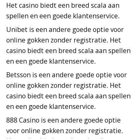
Het casino biedt een breed scala aan
spellen en een goede klantenservice.
Unibet is een andere goede optie voor
online gokken zonder registratie. Het
casino biedt een breed scala aan spellen
en een goede klantenservice.
Betsson is een andere goede optie voor
online gokken zonder registratie. Het
casino biedt een breed scala aan spellen
en een goede klantenservice.
888 Casino is een andere goede optie
voor online gokken zonder registratie.