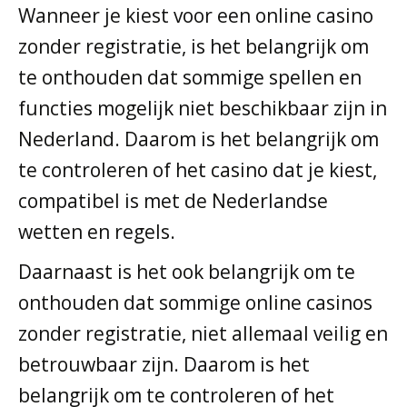
Wanneer je kiest voor een online casino
zonder registratie, is het belangrijk om
te onthouden dat sommige spellen en
functies mogelijk niet beschikbaar zijn in
Nederland. Daarom is het belangrijk om
te controleren of het casino dat je kiest,
compatibel is met de Nederlandse
wetten en regels.
Daarnaast is het ook belangrijk om te
onthouden dat sommige online casinos
zonder registratie, niet allemaal veilig en
betrouwbaar zijn. Daarom is het
belangrijk om te controleren of het