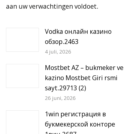
aan uw verwachtingen voldoet.
Vodka онлайн казино
обзор.2463
4 juli, 2026
Mostbet AZ – bukmeker ve
kazino Mostbet Giri rsmi
sayt.29713 (2)
26 juni, 2026
1win регистрация в
букмекерской конторе