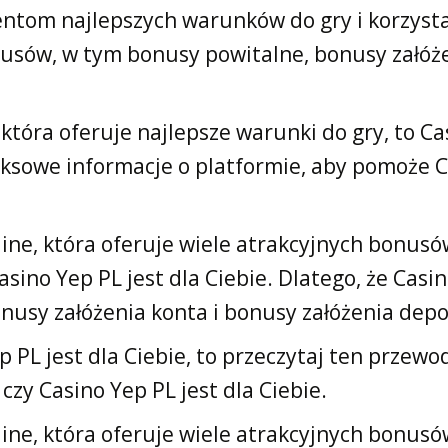
entom najlepszych warunków do gry i korzysta
nusów, w tym bonusy powitalne, bonusy załóże
 która oferuje najlepsze warunki do gry, to Ca
owe informacje o platformie, aby pomoże Ci
ne, która oferuje wiele atrakcyjnych bonusów 
asino Yep PL jest dla Ciebie. Dlatego, że Casi
nusy załóżenia konta i bonusy załóżenia dep
p PL jest dla Ciebie, to przeczytaj ten przewod
zy Casino Yep PL jest dla Ciebie.
ne, która oferuje wiele atrakcyjnych bonusów 