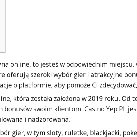
syna online, to jesteś w odpowiednim miejscu. 
re oferują szeroki wybór gier i atrakcyjne b
je o platformie, aby pomoże Ci zdecydować, c
ne, która została założona w 2019 roku. Od te
nych bonusów swoim klientom. Casino Yep PL j
gulowana i nadzorowana.
ór gier, w tym sloty, ruletke, blackjacki, pok