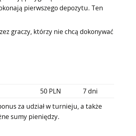
dokonają pierwszego depozytu. Ten
ez graczy, którzy nie chcą dokonywać
50 PLN
7 dni
onus za udział w turnieju, a także
żne sumy pieniędzy.