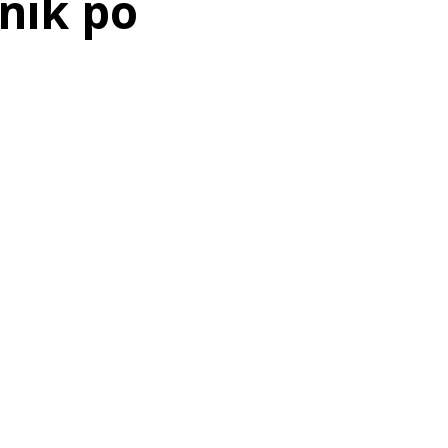
nik po