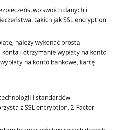
bezpieczeństwo swoich danych i
ieczeństwa, takich jak SSL encryption
płatę, należy wykonać prostą
 konta i otrzymanie wypłaty na konto
m wypłaty na konto bankowe, kartę
technologii i standardów
zysta z SSL encryption, 2-Factor