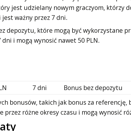
który jest udzielany nowym graczyom, którzy 
jest ważny przez 7 dni.
z depozytu, które mogą być wykorzystane prz
 dni i mogą wynosić nawet 50 PLN.
LN
7 dni
Bonus bez depozytu
ch bonusów, takich jak bonus za referencję, b
 przez różne okresy czasu i mogą wynosić ró
łaty