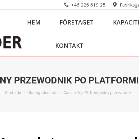
+46 226 619 25
Fabriksg
HEM
FÖRETAGET
KAPACIT
KONTAKT
NY PRZEWODNIK PO PLATFORMIE
Du är här:
Startsida
Okategoriserade
Casino Yep PL Kompletny przewodnik…