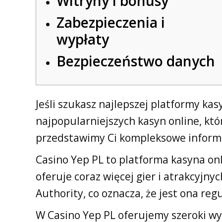
Witryny i bonusy
Zabezpieczenia i
wypłaty
Bezpieczeństwo danych
Jeśli szukasz najlepszej platformy ka
najpopularniejszych kasyn online, któ
przedstawimy Ci kompleksowe informac
Casino Yep PL to platforma kasyna onli
oferuje coraz więcej gier i atrakcyj
Authority, co oznacza, że jest ona re
W Casino Yep PL oferujemy szeroki wyb