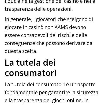
fiducia nella gestione dei casinò e nella
trasparenza delle operazioni.
In generale, i giocatori che scelgono di
giocare in casinò non AAMS devono
essere consapevoli dei rischi e delle
conseguenze che possono derivare da
questa scelta.
La tutela dei
consumatori
La tutela dei consumatori è un aspetto
fondamentale per garantire la sicurezza
e la trasparenza dei giochi online. In