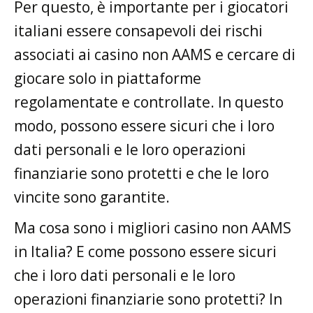
Per questo, è importante per i giocatori
italiani essere consapevoli dei rischi
associati ai casino non AAMS e cercare di
giocare solo in piattaforme
regolamentate e controllate. In questo
modo, possono essere sicuri che i loro
dati personali e le loro operazioni
finanziarie sono protetti e che le loro
vincite sono garantite.
Ma cosa sono i migliori casino non AAMS
in Italia? E come possono essere sicuri
che i loro dati personali e le loro
operazioni finanziarie sono protetti? In