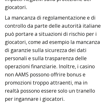
giocatori.
La mancanza di regolamentazione e di
controllo da parte delle autorità italiane
può portare a situazioni di rischio per i
giocatori, come ad esempio la mancanza
di garanzie sulla sicurezza dei dati
personali e sulla trasparenza delle
operazioni finanziarie. Inoltre, i casino
non AAMS possono offrire bonus e
promozioni troppo attraenti, ma in
realtà possono essere solo un tranello
per ingannare i giocatori.