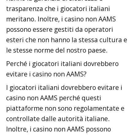
trasparenza che i giocatori italiani
meritano. Inoltre, i casino non AAMS
possono essere gestiti da operatori
esteri che non hanno la stessa cultura e
le stesse norme del nostro paese.
Perché i giocatori italiani dovrebbero
evitare i casino non AAMS?
I giocatori italiani dovrebbero evitare i
casino non AAMS perché questi
piattaforme non sono regolamentate e
controllate dalle autorità italiane.
Inoltre, i casino non AAMS possono