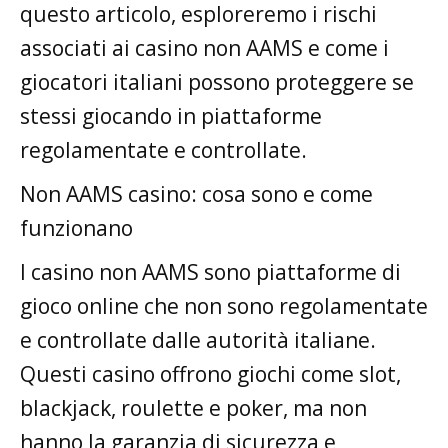
questo articolo, esploreremo i rischi
associati ai casino non AAMS e come i
giocatori italiani possono proteggere se
stessi giocando in piattaforme
regolamentate e controllate.
Non AAMS casino: cosa sono e come
funzionano
I casino non AAMS sono piattaforme di
gioco online che non sono regolamentate
e controllate dalle autorità italiane.
Questi casino offrono giochi come slot,
blackjack, roulette e poker, ma non
hanno la garanzia di sicurezza e