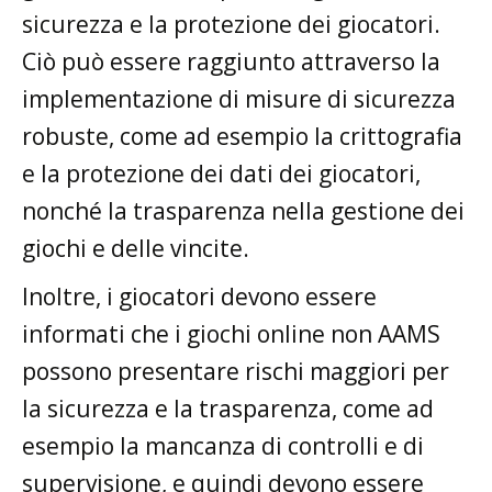
sicurezza e la protezione dei giocatori.
Ciò può essere raggiunto attraverso la
implementazione di misure di sicurezza
robuste, come ad esempio la crittografia
e la protezione dei dati dei giocatori,
nonché la trasparenza nella gestione dei
giochi e delle vincite.
Inoltre, i giocatori devono essere
informati che i giochi online non AAMS
possono presentare rischi maggiori per
la sicurezza e la trasparenza, come ad
esempio la mancanza di controlli e di
supervisione, e quindi devono essere