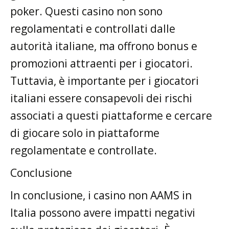
poker. Questi casino non sono
regolamentati e controllati dalle
autorità italiane, ma offrono bonus e
promozioni attraenti per i giocatori.
Tuttavia, è importante per i giocatori
italiani essere consapevoli dei rischi
associati a questi piattaforme e cercare
di giocare solo in piattaforme
regolamentate e controllate.
Conclusione
In conclusione, i casino non AAMS in
Italia possono avere impatti negativi