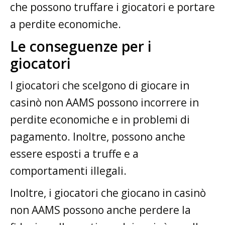
che possono truffare i giocatori e portare
a perdite economiche.
Le conseguenze per i
giocatori
I giocatori che scelgono di giocare in
casinò non AAMS possono incorrere in
perdite economiche e in problemi di
pagamento. Inoltre, possono anche
essere esposti a truffe e a
comportamenti illegali.
Inoltre, i giocatori che giocano in casinò
non AAMS possono anche perdere la