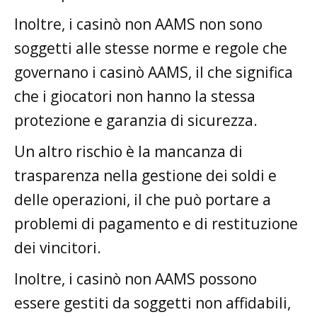
Inoltre, i casinò non AAMS non sono
soggetti alle stesse norme e regole che
governano i casinò AAMS, il che significa
che i giocatori non hanno la stessa
protezione e garanzia di sicurezza.
Un altro rischio è la mancanza di
trasparenza nella gestione dei soldi e
delle operazioni, il che può portare a
problemi di pagamento e di restituzione
dei vincitori.
Inoltre, i casinò non AAMS possono
essere gestiti da soggetti non affidabili,