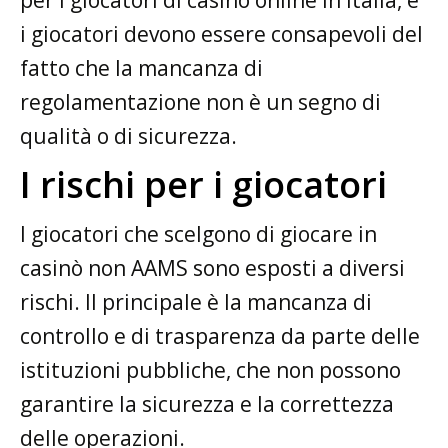
per i giocatori di casino online in Italia, e
i giocatori devono essere consapevoli del
fatto che la mancanza di
regolamentazione non è un segno di
qualità o di sicurezza.
I rischi per i giocatori
I giocatori che scelgono di giocare in
casinò non AAMS sono esposti a diversi
rischi. Il principale è la mancanza di
controllo e di trasparenza da parte delle
istituzioni pubbliche, che non possono
garantire la sicurezza e la correttezza
delle operazioni.