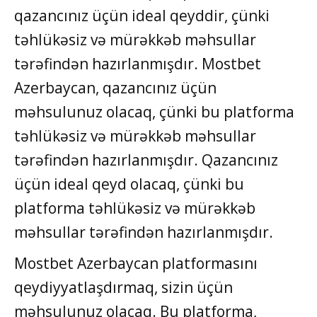
qazancınız üçün ideal qeyddir, çünki
təhlükəsiz və mürəkkəb məhsullar
tərəfindən hazırlanmışdır. Mostbet
Azerbaycan, qazancınız üçün
məhsulunuz olacaq, çünki bu platforma
təhlükəsiz və mürəkkəb məhsullar
tərəfindən hazırlanmışdır. Qazancınız
üçün ideal qeyd olacaq, çünki bu
platforma təhlükəsiz və mürəkkəb
məhsullar tərəfindən hazırlanmışdır.
Mostbet Azerbaycan platformasını
qeydiyyatlaşdırmaq, sizin üçün
məhsulunuz olacaq. Bu platforma,