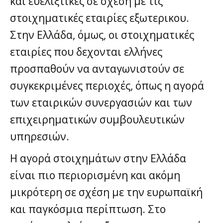
και ευελιξτικές σε σχέση με τις
στοιχηματικές εταιρίες εξωτερικου.
Στην Ελλάδα, όμως, οι στοιχηματικές
εταιρίες που δεχονται ελλήνες
προσπαθούν να ανταγωνιστούν σε
συγκεκριμένες περιοχές, όπως η αγορά
των εταιρικών συνεργασιών και των
επιχειρηματικών συμβουλευτικών
υπηρεσιών.
Η αγορά στοιχημάτων στην Ελλάδα
είναι πιο περιορισμένη και ακόμη
μικρότερη σε σχέση με την ευρωπαϊκή
και παγκόσμια περίπτωση. Στο