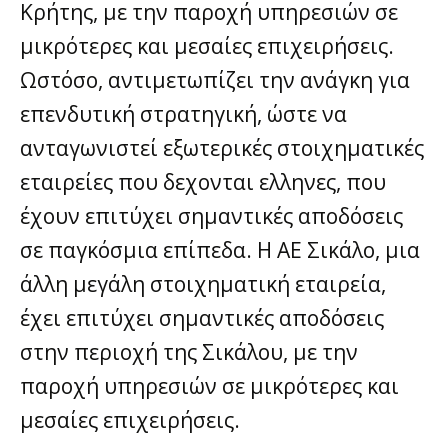
Κρήτης, με την παροχή υπηρεσιών σε
μικρότερες και μεσαίες επιχειρήσεις.
Ωστόσο, αντιμετωπίζει την ανάγκη για
επενδυτική στρατηγική, ώστε να
ανταγωνιστεί εξωτερικές στοιχηματικές
εταιρείες που δεχονται ελληνες, που
έχουν επιτύχει σημαντικές αποδόσεις
σε παγκόσμια επίπεδα. Η ΑΕ Σικάλο, μια
άλλη μεγάλη στοιχηματική εταιρεία,
έχει επιτύχει σημαντικές αποδόσεις
στην περιοχή της Σικάλου, με την
παροχή υπηρεσιών σε μικρότερες και
μεσαίες επιχειρήσεις.