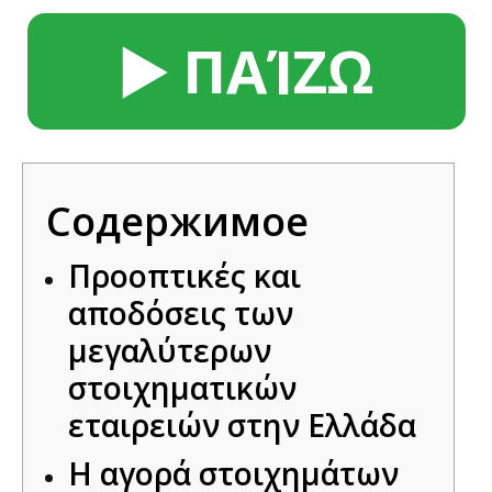
▶️ ΠΑΊΖΩ
Содержимое
Προοπτικές και
αποδόσεις των
μεγαλύτερων
στοιχηματικών
εταιρειών στην Ελλάδα
Η αγορά στοιχημάτων