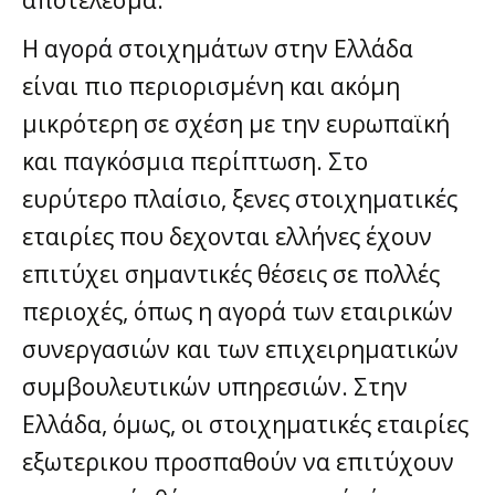
αποτέλεσμα.
Η αγορά στοιχημάτων στην Ελλάδα
είναι πιο περιορισμένη και ακόμη
μικρότερη σε σχέση με την ευρωπαϊκή
και παγκόσμια περίπτωση. Στο
ευρύτερο πλαίσιο, ξενες στοιχηματικές
εταιρίες που δεχονται ελλήνες έχουν
επιτύχει σημαντικές θέσεις σε πολλές
περιοχές, όπως η αγορά των εταιρικών
συνεργασιών και των επιχειρηματικών
συμβουλευτικών υπηρεσιών. Στην
Ελλάδα, όμως, οι στοιχηματικές εταιρίες
εξωτερικου προσπαθούν να επιτύχουν