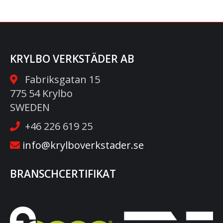
KRYLBO VERKSTÄDER AB
Fabriksgatan 15
775 54 Krylbo
SWEDEN
+46 226 619 25
info@krylboverkstader.se
BRANSCHCERTIFIKAT