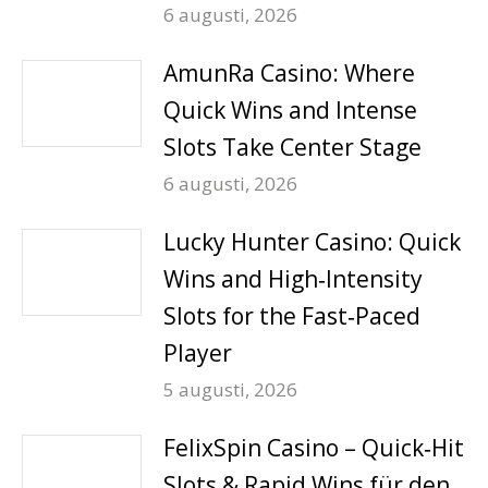
6 augusti, 2026
AmunRa Casino: Where
Quick Wins and Intense
Slots Take Center Stage
6 augusti, 2026
Lucky Hunter Casino: Quick
Wins and High‑Intensity
Slots for the Fast‑Paced
Player
5 augusti, 2026
FelixSpin Casino – Quick‑Hit
Slots & Rapid Wins für den