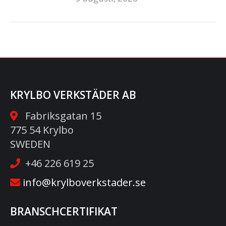
KRYLBO VERKSTÄDER AB
Fabriksgatan 15
775 54 Krylbo
SWEDEN
+46 226 619 25
info@krylboverkstader.se
BRANSCHCERTIFIKAT