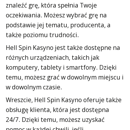
znaleźć grę, która spełnia Twoje
oczekiwania. Możesz wybrać grę na
podstawie jej tematu, producenta, a
także poziomu trudności.
Hell Spin Kasyno jest także dostępne na
różnych urządzeniach, takich jak
komputery, tablety i smartfony. Dzięki
temu, możesz grać w dowolnym miejscu i
w dowolnym czasie.
Wreszcie, Hell Spin Kasyno oferuje także
obsługę klienta, która jest dostępna
24/7. Dzięki temu, możesz uzyskać
pomoc w każdej chwili, jeśli