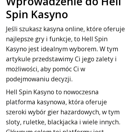
Wprowadzenie do Hell
Spin Kasyno
Jeśli szukasz kasyna online, które oferuje
najlepsze gry i funkcje, to Hell Spin
Kasyno jest idealnym wyborem. W tym
artykule przedstawimy Ci jego zalety i
możliwości, aby pomóc Ci w
podejmowaniu decyzji.
Hell Spin Kasyno to nowoczesna
platforma kasynowa, która oferuje
szeroki wybór gier hazardowych, w tym
sloty, ruletke, blackjacka i wiele innych.