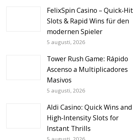
FelixSpin Casino – Quick‑Hit
Slots & Rapid Wins für den
modernen Spieler
5 augusti, 2026
Tower Rush Game: Rápido
Ascenso a Multiplicadores
Masivos
5 augusti, 2026
Aldi Casino: Quick Wins and
High-Intensity Slots for
Instant Thrills
5 augusti, 2026