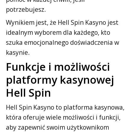
potrzebujesz.
Wynikiem jest, że Hell Spin Kasyno jest
idealnym wyborem dla każdego, kto
szuka emocjonalnego doświadczenia w
kasynie.
Funkcje i możliwości
platformy kasynowej
Hell Spin
Hell Spin Kasyno to platforma kasynowa,
która oferuje wiele możliwości i funkcji,
aby zapewnić swoim użytkownikom