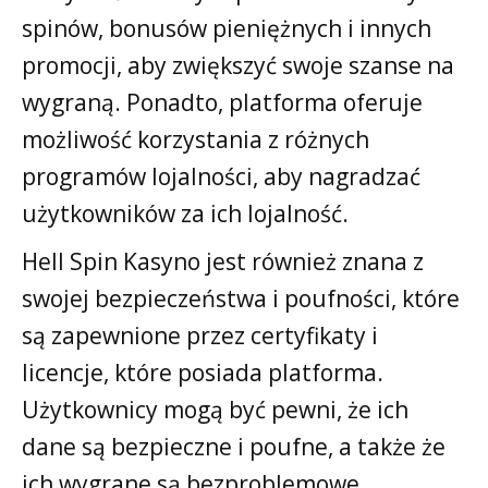
spinów, bonusów pieniężnych i innych
promocji, aby zwiększyć swoje szanse na
wygraną. Ponadto, platforma oferuje
możliwość korzystania z różnych
programów lojalności, aby nagradzać
użytkowników za ich lojalność.
Hell Spin Kasyno jest również znana z
swojej bezpieczeństwa i poufności, które
są zapewnione przez certyfikaty i
licencje, które posiada platforma.
Użytkownicy mogą być pewni, że ich
dane są bezpieczne i poufne, a także że
ich wygrane są bezproblemowe.