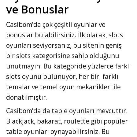
ve Bonuslar
Casibom’da çok çeşitli oyunlar ve
bonuslar bulabilirsiniz. İlk olarak, slots
oyunları seviyorsanız, bu sitenin geniş
bir slots kategorisine sahip olduğunu
unutmayın. Bu kategoride yüzlerce farklı
slots oyunu bulunuyor, her biri farklı
temalar ve temel oyun mekanikleri ile
donatılmıştır.
Casibom’da da table oyunları mevcuttır.
Blackjack, bakarat, roulette gibi popüler
table oyunları oynayabilirsiniz. Bu