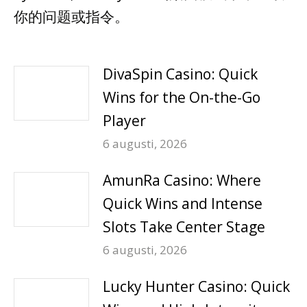
你的问题或指令。
DivaSpin Casino: Quick
Wins for the On-the-Go
Player
6 augusti, 2026
AmunRa Casino: Where
Quick Wins and Intense
Slots Take Center Stage
6 augusti, 2026
Lucky Hunter Casino: Quick