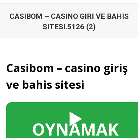
CASIBOM – CASINO GIRI VE BAHIS
SITESI.5126 (2)
Du är här:
Casibom – casino giriş
ve bahis sitesi
▶️
OYNAMAK