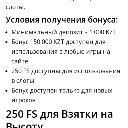
слоты.
Условия получения бонуса:
Минимальный депозит – 1 000 KZT
Бонус 150 000 KZT доступен для
использования в любые игры на
сайте
250 FS доступны для использования
в слоты
Бонус доступен только для новых
игроков
250 FS для Взятки на
Высоту