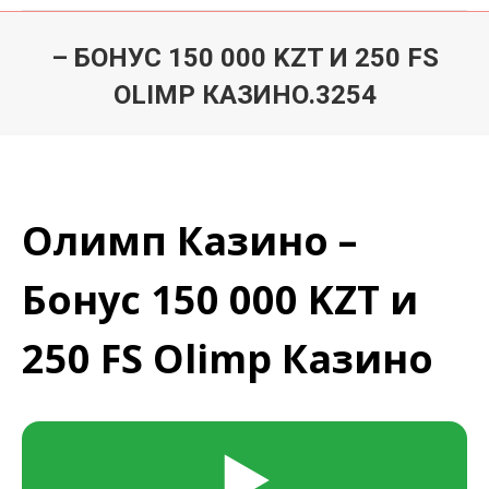
– БОНУС 150 000 KZT И 250 FS
OLIMP КАЗИНО.3254
Du är här:
Олимп Казино –
Бонус 150 000 KZT и
250 FS Olimp Казино
▶️