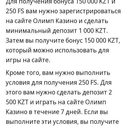
Для получения бонуса 150 000 KZT и
250 FS вам нужно зарегистрироваться
на сайте Олимп Казино и сделать
минимальный депозит 1 000 KZT.
Затем вы получите бонус 150 000 KZT,
который можно использовать для
игры на сайте.
Кроме того, вам нужно выполнить
условия для получения 250 FS. Для
этого вам нужно сделать депозит 2
500 KZT и играть на сайте Олимп
Казино в течение 7 дней. Если вы
выполните эти условия, вы получите