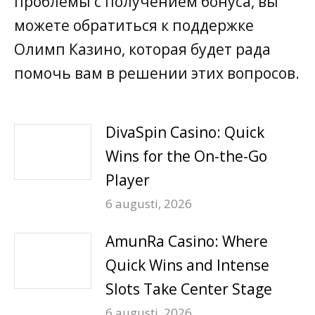
проблемы с получением бонуса, вы
можете обратиться к поддержке
Олимп Казино, которая будет рада
помочь вам в решении этих вопросов.
DivaSpin Casino: Quick
Wins for the On-the-Go
Player
6 augusti, 2026
AmunRa Casino: Where
Quick Wins and Intense
Slots Take Center Stage
6 augusti, 2026