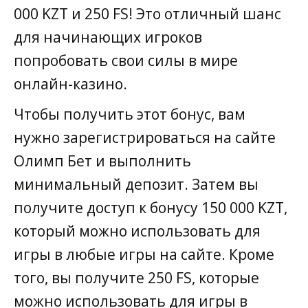
000 KZT и 250 FS! Это отличный шанс
для начинающих игроков
попробовать свои силы в мире
онлайн-казино.
Чтобы получить этот бонус, вам
нужно зарегистрироваться на сайте
Олимп Бет и выполнить
минимальный депозит. Затем вы
получите доступ к бонусу 150 000 KZT,
который можно использовать для
игры в любые игры на сайте. Кроме
того, вы получите 250 FS, которые
можно использовать для игры в