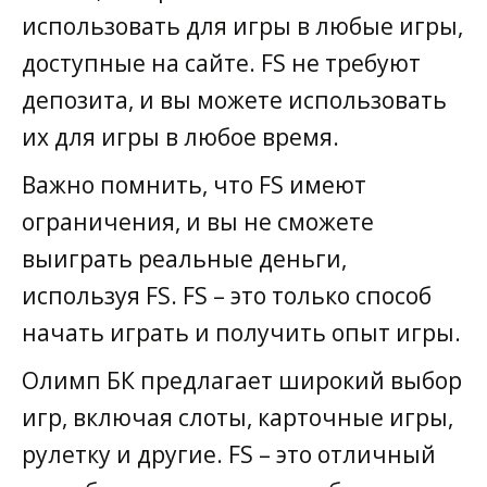
использовать для игры в любые игры,
доступные на сайте. FS не требуют
депозита, и вы можете использовать
их для игры в любое время.
Важно помнить, что FS имеют
ограничения, и вы не сможете
выиграть реальные деньги,
используя FS. FS – это только способ
начать играть и получить опыт игры.
Олимп БК предлагает широкий выбор
игр, включая слоты, карточные игры,
рулетку и другие. FS – это отличный