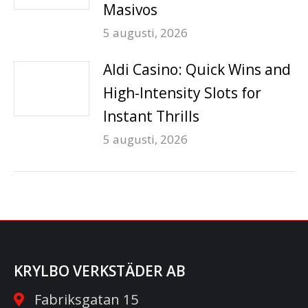
Masivos
5 augusti, 2026
Aldi Casino: Quick Wins and
High-Intensity Slots for
Instant Thrills
5 augusti, 2026
KRYLBO VERKSTÄDER AB
Fabriksgatan 15