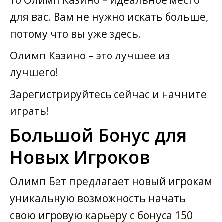
то Олимп Казино – идеальное место
для вас. Вам не нужно искать больше,
потому что вы уже здесь.
Олимп Казино – это лучшее из
лучшего!
Зарегистрируйтесь сейчас и начните
играть!
Большой Бонус для
Новых Игроков
Олимп Бет предлагает новый игрокам
уникальную возможность начать
свою игровую карьеру с бонуса 150