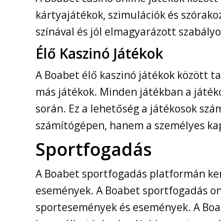
kártyajátékok, szimulációk és szórako
színával és jól elmagyarázott szabály
Élő Kaszinó Játékok
A Boabet élő kaszinó játékok között ta
más játékok. Minden játékban a játéko
során. Ez a lehetőség a játékosok szá
számítógépen, hanem a személyes kap
Sportfogadás
A Boabet sportfogadás platformán ke
események. A Boabet sportfogadás onl
sportesemények és események. A Boab