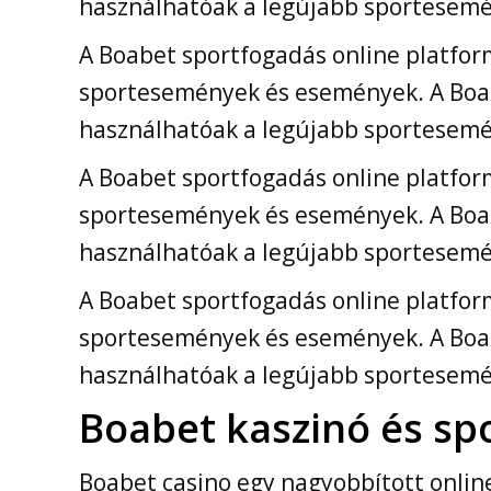
használhatóak a legújabb sportesem
A Boabet sportfogadás online platfor
sportesemények és események. A Boab
használhatóak a legújabb sportesem
A Boabet sportfogadás online platfor
sportesemények és események. A Boab
használhatóak a legújabb sportesem
A Boabet sportfogadás online platfor
sportesemények és események. A Boab
használhatóak a legújabb sportesem
Boabet kaszinó és spo
Boabet casino egy nagyobbított onlin