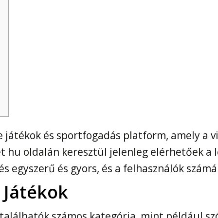
 játékok és sportfogadás platform, amely a v
hu oldalán keresztül jelenleg elérhetőek a l
és egyszerű és gyors, és a felhasználók számá
 Játékok
 találhatók számos kategória, mint például sz