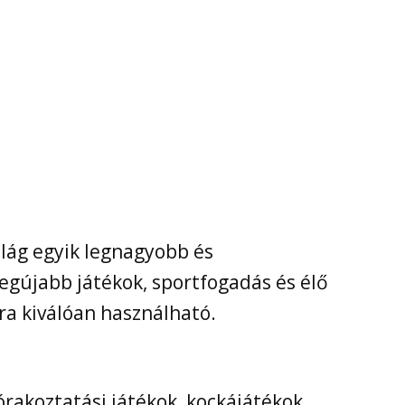
ilág egyik legnagyobb és
egújabb játékok, sportfogadás és élő
ra kiválóan használható.
órakoztatási játékok, kockájátékok,