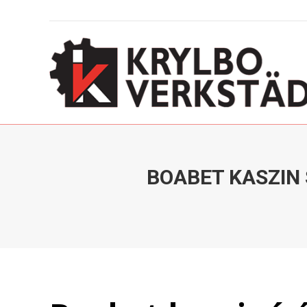
BOABET KASZIN 