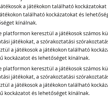
 játékosok a játékokon található kockázatokat
játékokon található kockázatokat és lehetősé
őséget kínálnak.
e platformon keresztül a játékosok számos kül
tási játékokat, a szórakoztatási szórakoztatás
ztül a játékosok a játékokon található kocká
ű kockázatot és lehetőséget kínálnak.
e platformon keresztül a játékosok számos kül
tási játékokat, a szórakoztatási szórakoztatás
ztül a játékosok a játékokon található kocká
ű kockázatot és lehetőséget kínálnak.