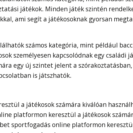
ztatási játékok. Minden játék szintén rendel
okkal, ami segít a játékosoknak gyorsan megtan
lálhatók számos kategória, mint például bacca
sok személyesen kapcsolódnak egy családi ját
mára egy új szintet jelent a szórakoztatásban
csolatban is játszhatók.
resztül a játékosok számára kiválóan haszná
ine platformon keresztül a játékosok számár
et sportfogadás online platformon keresztül