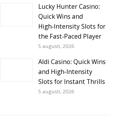
Lucky Hunter Casino:
Quick Wins and
High‑Intensity Slots for
the Fast‑Paced Player
5 augusti, 2026
Aldi Casino: Quick Wins
and High-Intensity
Slots for Instant Thrills
5 augusti, 2026