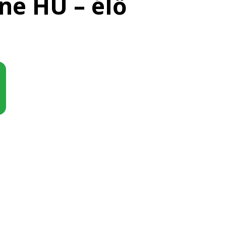
ne HU – élő