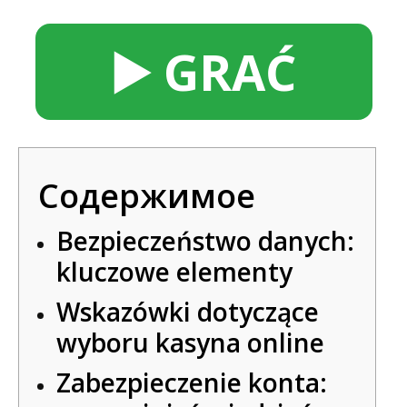
▶️ GRAĆ
Содержимое
Bezpieczeństwo danych:
kluczowe elementy
Wskazówki dotyczące
wyboru kasyna online
Zabezpieczenie konta: