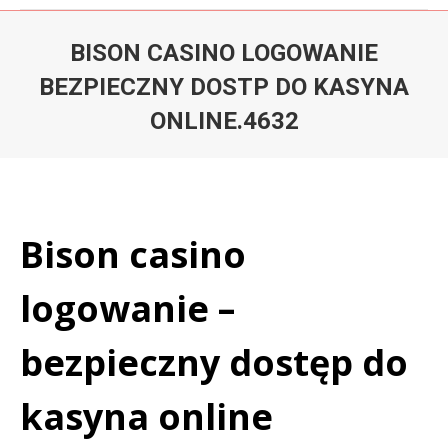
BISON CASINO LOGOWANIE
BEZPIECZNY DOSTP DO KASYNA
ONLINE.4632
Du är här:
Bison casino
logowanie –
bezpieczny dostęp do
kasyna online