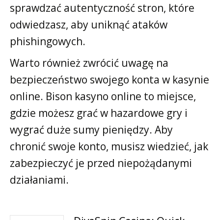
sprawdzać autentyczność stron, które
odwiedzasz, aby uniknąć ataków
phishingowych.
Warto również zwrócić uwagę na
bezpieczeństwo swojego konta w kasynie
online. Bison kasyno online to miejsce,
gdzie możesz grać w hazardowe gry i
wygrać duże sumy pieniędzy. Aby
chronić swoje konto, musisz wiedzieć, jak
zabezpieczyć je przed niepożądanymi
działaniami.