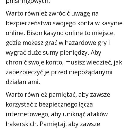
phishingowych.
Warto również zwrócić uwagę na
bezpieczeństwo swojego konta w kasynie
online. Bison kasyno online to miejsce,
gdzie możesz grać w hazardowe gry i
wygrać duże sumy pieniędzy. Aby
chronić swoje konto, musisz wiedzieć, jak
zabezpieczyć je przed niepożądanymi
działaniami.
Warto również pamiętać, aby zawsze
korzystać z bezpiecznego łącza
internetowego, aby uniknąć ataków
hakerskich. Pamiętaj, aby zawsze