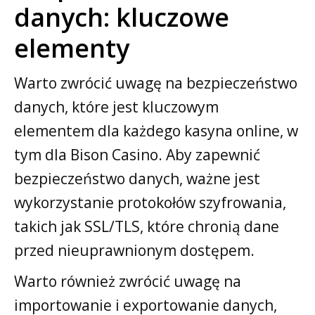
danych: kluczowe
elementy
Warto zwrócić uwagę na bezpieczeństwo
danych, które jest kluczowym
elementem dla każdego kasyna online, w
tym dla Bison Casino. Aby zapewnić
bezpieczeństwo danych, ważne jest
wykorzystanie protokołów szyfrowania,
takich jak SSL/TLS, które chronią dane
przed nieuprawnionym dostępem.
Warto również zwrócić uwagę na
importowanie i exportowanie danych,