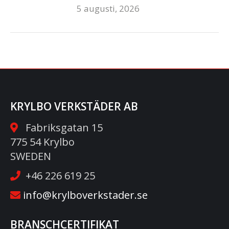
5 augusti, 2026
KRYLBO VERKSTÄDER AB
Fabriksgatan 15
775 54 Krylbo
SWEDEN
+46 226 619 25
info@krylboverkstader.se
BRANSCHCERTIFIKAT