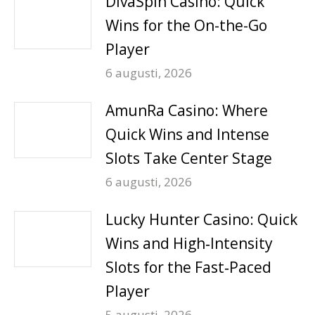
DivaSpin Casino: Quick
Wins for the On-the-Go
Player
6 augusti, 2026
AmunRa Casino: Where
Quick Wins and Intense
Slots Take Center Stage
6 augusti, 2026
Lucky Hunter Casino: Quick
Wins and High‑Intensity
Slots for the Fast‑Paced
Player
5 augusti, 2026