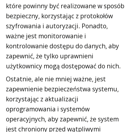
które powinny być realizowane w sposób
bezpieczny, korzystając z protokołów
szyfrowania i autoryzacji. Ponadto,
ważne jest monitorowanie i
kontrolowanie dostępu do danych, aby
zapewnić, że tylko uprawnieni
użytkownicy mogą dostępować do nich.
Ostatnie, ale nie mniej ważne, jest
zapewnienie bezpieczeństwa systemu,
korzystając z aktualizacji
oprogramowania i systemów
operacyjnych, aby zapewnić, że system
jest chroniony przed wątpliwymi