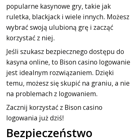
popularne kasynowe gry, takie jak
ruletka, blackjack i wiele innych. Możesz
wybrać swoją ulubioną grę i zacząć
korzystać z niej.
Jeśli szukasz bezpiecznego dostępu do
kasyna online, to Bison casino logowanie
jest idealnym rozwiązaniem. Dzięki
temu, możesz się skupić na graniu, a nie
na problemach z logowaniem.
Zacznij korzystać z Bison casino
logowania już dziś!
Bezpieczeństwo