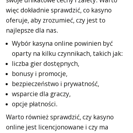
swoje unikatowe cechy i zalety. Warto
więc dokładnie sprawdzić, co kasyno
oferuje, aby zrozumieć, czy jest to
najlepsze dla nas.
Wybór kasyna online powinien być
oparty na kilku czynnikach, takich jak:
liczba gier dostępnych,
bonusy i promocje,
bezpieczeństwo i prywatność,
wsparcie dla graczy,
opcje płatności.
Warto również sprawdzić, czy kasyno
online jest licencjonowane i czy ma