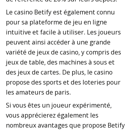
Le casino Betify est également connu
pour sa plateforme de jeu en ligne
intuitive et facile à utiliser. Les joueurs
peuvent ainsi accéder à une grande
variété de jeux de casino, y compris des
jeux de table, des machines à sous et
des jeux de cartes. De plus, le casino
propose des sports et des loteries pour
les amateurs de paris.
Si vous êtes un joueur expérimenté,
vous apprécierez également les
nombreux avantages que propose Betify