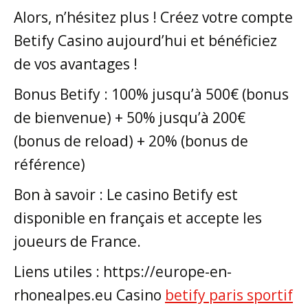
Alors, n’hésitez plus ! Créez votre compte
Betify Casino aujourd’hui et bénéficiez
de vos avantages !
Bonus Betify : 100% jusqu’à 500€ (bonus
de bienvenue) + 50% jusqu’à 200€
(bonus de reload) + 20% (bonus de
référence)
Bon à savoir : Le casino Betify est
disponible en français et accepte les
joueurs de France.
Liens utiles : https://europe-en-
rhonealpes.eu Casino
betify paris sportif