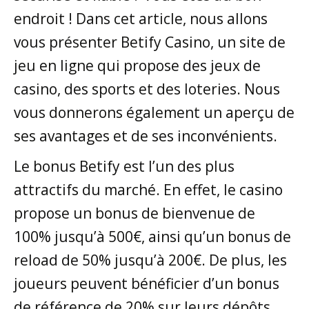
endroit ! Dans cet article, nous allons
vous présenter Betify Casino, un site de
jeu en ligne qui propose des jeux de
casino, des sports et des loteries. Nous
vous donnerons également un aperçu de
ses avantages et de ses inconvénients.
Le bonus Betify est l’un des plus
attractifs du marché. En effet, le casino
propose un bonus de bienvenue de
100% jusqu’à 500€, ainsi qu’un bonus de
reload de 50% jusqu’à 200€. De plus, les
joueurs peuvent bénéficier d’un bonus
de référence de 20% sur leurs dépôts.