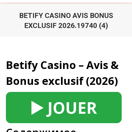
BETIFY CASINO AVIS BONUS
EXCLUSIF 2026.19740 (4)
Du är här:
Betify Casino – Avis &
Bonus exclusif (2026)
▶️ JOUER