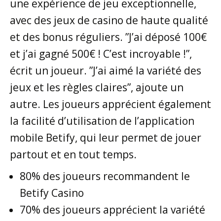
une expérience de jeu exceptionnelle,
avec des jeux de casino de haute qualité
et des bonus réguliers. ”J’ai déposé 100€
et j’ai gagné 500€ ! C’est incroyable !”,
écrit un joueur. ”J’ai aimé la variété des
jeux et les règles claires”, ajoute un
autre. Les joueurs apprécient également
la facilité d’utilisation de l’application
mobile Betify, qui leur permet de jouer
partout et en tout temps.
80% des joueurs recommandent le
Betify Casino
70% des joueurs apprécient la variété