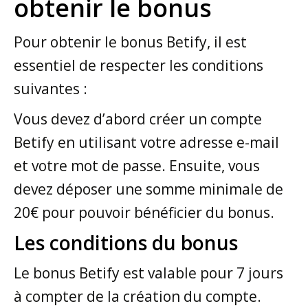
obtenir le bonus
Pour obtenir le bonus Betify, il est
essentiel de respecter les conditions
suivantes :
Vous devez d’abord créer un compte
Betify en utilisant votre adresse e-mail
et votre mot de passe. Ensuite, vous
devez déposer une somme minimale de
20€ pour pouvoir bénéficier du bonus.
Les conditions du bonus
Le bonus Betify est valable pour 7 jours
à compter de la création du compte.