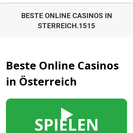
BESTE ONLINE CASINOS IN
STERREICH.1515
Du är här:
Beste Online Casinos
in Österreich
▶️
SPIELEN