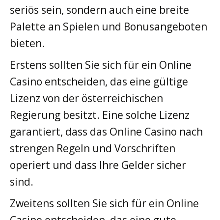
seriös sein, sondern auch eine breite
Palette an Spielen und Bonusangeboten
bieten.
Erstens sollten Sie sich für ein Online
Casino entscheiden, das eine gültige
Lizenz von der österreichischen
Regierung besitzt. Eine solche Lizenz
garantiert, dass das Online Casino nach
strengen Regeln und Vorschriften
operiert und dass Ihre Gelder sicher
sind.
Zweitens sollten Sie sich für ein Online