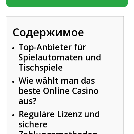
Содержимое
Top-Anbieter für
Spielautomaten und
Tischspiele
Wie wählt man das
beste Online Casino
aus?
Reguläre Lizenz und
sichere