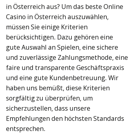
in Österreich aus? Um das beste Online
Casino in Österreich auszuwählen,
müssen Sie einige Kriterien
berücksichtigen. Dazu gehören eine
gute Auswahl an Spielen, eine sichere
und zuverlässige Zahlungsmethode, eine
faire und transparente Geschäftspraxis
und eine gute Kundenbetreuung. Wir
haben uns bemüßt, diese Kriterien
sorgfältig zu überprüfen, um
sicherzustellen, dass unsere
Empfehlungen den höchsten Standards
entsprechen.