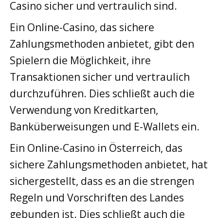
Casino sicher und vertraulich sind.
Ein Online-Casino, das sichere
Zahlungsmethoden anbietet, gibt den
Spielern die Möglichkeit, ihre
Transaktionen sicher und vertraulich
durchzuführen. Dies schließt auch die
Verwendung von Kreditkarten,
Banküberweisungen und E-Wallets ein.
Ein Online-Casino in Österreich, das
sichere Zahlungsmethoden anbietet, hat
sichergestellt, dass es an die strengen
Regeln und Vorschriften des Landes
gebunden ist. Dies schließt auch die