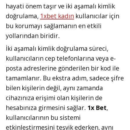
hayati önem taşır ve iki aşamalı kimlik
doğrulama,
1xbet kadın
kullanıcılar için
bu korumayı sağlamanın en etkili
yollarından biridir.
İki aşamalı kimlik doğrulama süreci,
kullanıcıların cep telefonlarına veya e-
posta adreslerine gönderilen bir kod ile
tamamlanır. Bu ekstra adım, sadece şifre
bilen kişilerin değil, aynı zamanda
cihazınıza erişimi olan kişilerin de
hesabınıza girmesini sağlar.
1x Bet
,
kullanıcılarının bu sistemi
etkinleştirmesini teşvik ederken, aynı