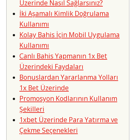
Üzerinde Nasıl Sağlarsınız?
İki Aşamalı Kimlik Doğrulama
Kullanımı
Kolay Bahis İçin Mobil Uygulama
Kullanımı
Canlı Bahis Yapmanın 1x Bet
Üzerindeki Faydaları
Bonuslardan Yararlanma Yolları
1x Bet Üzerinde
Promosyon Kodlarının Kullanım
Şekilleri
1xbet Üzerinde Para Yatırma ve
Çekme Seçenekleri