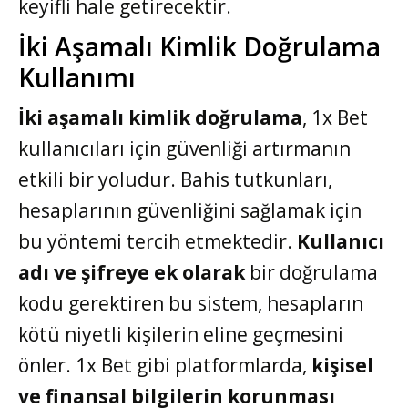
keyifli hale getirecektir.
İki Aşamalı Kimlik Doğrulama
Kullanımı
İki aşamalı kimlik doğrulama
, 1x Bet
kullanıcıları için güvenliği artırmanın
etkili bir yoludur. Bahis tutkunları,
hesaplarının güvenliğini sağlamak için
bu yöntemi tercih etmektedir.
Kullanıcı
adı ve şifreye ek olarak
bir doğrulama
kodu gerektiren bu sistem, hesapların
kötü niyetli kişilerin eline geçmesini
önler. 1x Bet gibi platformlarda,
kişisel
ve finansal bilgilerin korunması