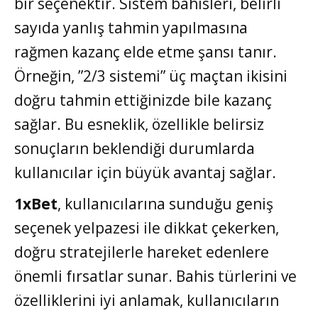
bir seçenektir. Sistem bahisleri, belirli
sayıda yanlış tahmin yapılmasına
rağmen kazanç elde etme şansı tanır.
Örneğin, ”2/3 sistemi” üç maçtan ikisini
doğru tahmin ettiğinizde bile kazanç
sağlar. Bu esneklik, özellikle belirsiz
sonuçların beklendiği durumlarda
kullanıcılar için büyük avantaj sağlar.
1xBet
, kullanıcılarına sunduğu geniş
seçenek yelpazesi ile dikkat çekerken,
doğru stratejilerle hareket edenlere
önemli fırsatlar sunar. Bahis türlerini ve
özelliklerini iyi anlamak, kullanıcıların