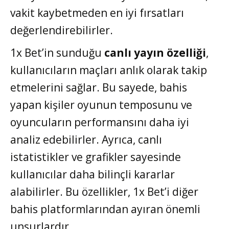
vakit kaybetmeden en iyi fırsatları
değerlendirebilirler.
1x Bet’in sunduğu
canlı yayın özelliği
,
kullanıcıların maçları anlık olarak takip
etmelerini sağlar. Bu sayede, bahis
yapan kişiler oyunun temposunu ve
oyuncuların performansını daha iyi
analiz edebilirler. Ayrıca, canlı
istatistikler ve grafikler sayesinde
kullanıcılar daha bilinçli kararlar
alabilirler. Bu özellikler, 1x Bet’i diğer
bahis platformlarından ayıran önemli
unsurlardır.