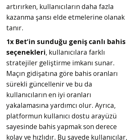
artırırken, kullanıcıların daha fazla
kazanma şansı elde etmelerine olanak
tanır.
1x Bet’in sunduğu geniş canlı bahis
seçenekleri
, kullanıcılara farklı
stratejiler geliştirme imkanı sunar.
Maçın gidişatına göre bahis oranları
sürekli güncellenir ve bu da
kullanıcıların en iyi oranları
yakalamasına yardımcı olur. Ayrıca,
platformun kullanıcı dostu arayüzü
sayesinde bahis yapmak son derece
kolay ve hızlıdır. Bu sayede kullanıcılar,