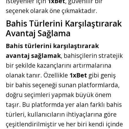
isteyenler için
1xBet
, güvenilir bir
seçenek olarak öne çıkmaktadır.
Bahis Türlerini Karşılaştırarak
Avantaj Sağlama
Bahis türlerini karşılaştırarak
avantaj sağlamak
, bahisçilerin stratejik
bir şekilde kazançlarını artırmalarına
olanak tanır. Özellikle
1xBet
gibi geniş
bir bahis seçeneği sunan platformlarda,
doğru seçimleri yapmak büyük önem
taşır. Bu platformda yer alan farklı bahis
türleri, kullanıcıların ihtiyaçlarına göre
çeşitlendirilmiştir ve her biri kendi içinde