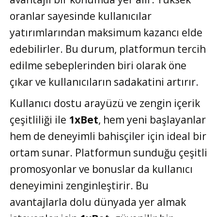
oranlar sayesinde kullanıcılar
yatırımlarından maksimum kazancı elde
edebilirler. Bu durum, platformun tercih
edilme sebeplerinden biri olarak öne
çıkar ve kullanıcıların sadakatini artırır.
Kullanıcı dostu arayüzü ve zengin içerik
çeşitliliği ile
1xBet
, hem yeni başlayanlar
hem de deneyimli bahisçiler için ideal bir
ortam sunar. Platformun sunduğu çeşitli
promosyonlar ve bonuslar da kullanıcı
deneyimini zenginleştirir. Bu
avantajlarla dolu dünyada yer almak