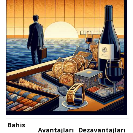
Bahis
Avantajları
Dezavantajları