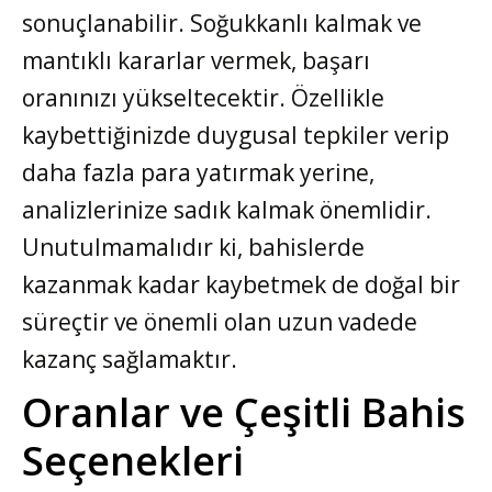
sonuçlanabilir. Soğukkanlı kalmak ve
mantıklı kararlar vermek, başarı
oranınızı yükseltecektir. Özellikle
kaybettiğinizde duygusal tepkiler verip
daha fazla para yatırmak yerine,
analizlerinize sadık kalmak önemlidir.
Unutulmamalıdır ki, bahislerde
kazanmak kadar kaybetmek de doğal bir
süreçtir ve önemli olan uzun vadede
kazanç sağlamaktır.
Oranlar ve Çeşitli Bahis
Seçenekleri