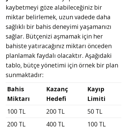
kaybetmeyi göze alabileceğiniz bir
miktar belirlemek, uzun vadede daha
sağlıklı bir bahis deneyimi yaşamanızı
sağlar. Bütçenizi aşmamak için her
bahiste yatıracağınız miktarı önceden
planlamak faydalı olacaktır. Aşağıdaki
tablo, bütçe yönetimi için örnek bir plan
sunmaktadır:
Bahis
Kazanç
Kayıp
Miktarı
Hedefi
Limiti
100 TL
200 TL
50 TL
200 TL
400 TL
100 TL