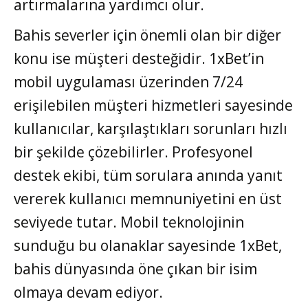
artırmalarına yardımcı olur.
Bahis severler için önemli olan bir diğer
konu ise müşteri desteğidir. 1xBet’in
mobil uygulaması üzerinden 7/24
erişilebilen müşteri hizmetleri sayesinde
kullanıcılar, karşılaştıkları sorunları hızlı
bir şekilde çözebilirler. Profesyonel
destek ekibi, tüm sorulara anında yanıt
vererek kullanıcı memnuniyetini en üst
seviyede tutar. Mobil teknolojinin
sunduğu bu olanaklar sayesinde 1xBet,
bahis dünyasında öne çıkan bir isim
olmaya devam ediyor.