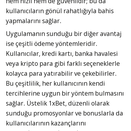
hem hızlı hem de güvenlidir; bu da
kullanıcıların gönül rahatlığıyla bahis
yapmalarını sağlar.
Uygulamanın sunduğu bir diğer avantaj
ise çeşitli ödeme yöntemleridir.
Kullanıcılar, kredi kartı, banka havalesi
veya kripto para gibi farklı seçeneklerle
kolayca para yatırabilir ve çekebilirler.
Bu çeşitlilik, her kullanıcının kendi
tercihlerine uygun bir yöntem bulmasını
sağlar. Üstelik 1xBet, düzenli olarak
sunduğu promosyonlar ve bonuslarla da
kullanıcılarının kazançlarını