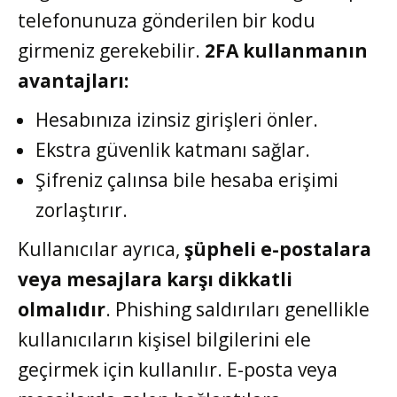
telefonunuza gönderilen bir kodu
girmeniz gerekebilir.
2FA kullanmanın
avantajları:
Hesabınıza izinsiz girişleri önler.
Ekstra güvenlik katmanı sağlar.
Şifreniz çalınsa bile hesaba erişimi
zorlaştırır.
Kullanıcılar ayrıca,
şüpheli e-postalara
veya mesajlara karşı dikkatli
olmalıdır
. Phishing saldırıları genellikle
kullanıcıların kişisel bilgilerini ele
geçirmek için kullanılır. E-posta veya