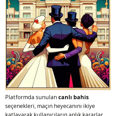
Platformda sunulan
canlı bahis
seçenekleri, maçın heyecanını ikiye
katlayarak kullanıcıların anlık kararlar