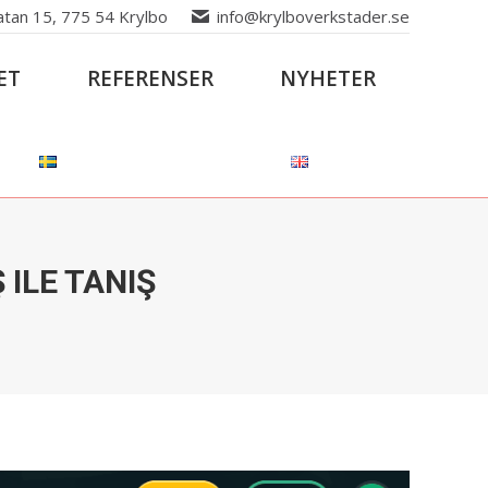
atan 15, 775 54 Krylbo
info@krylboverkstader.se
ET
REFERENSER
NYHETER
 ILE TANIŞ