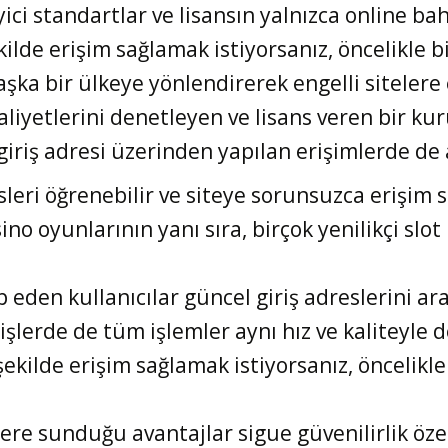
i standartlar ve lisansın yalnızca online bahis
kilde erişim sağlamak istiyorsanız, öncelikle 
başka bir ülkeye yönlendirerek engelli siteler
liyetlerini denetleyen ve lisans veren bir kur
i giriş adresi üzerinden yapılan erişimlerde de 
leri öğrenebilir ve siteye sorunsuzca erişim sa
asino oyunlarının yanı sıra, birçok yenilikçi sl
eden kullanıcılar güncel giriş adreslerini ar
işlerde de tüm işlemler aynı hız ve kaliteyle
şekilde erişim sağlamak istiyorsanız, öncelikl
ere sunduğu avantajlar sigue güvenilirlik özel