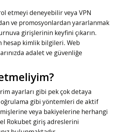
trol etmeyi deneyebilir veya VPN
lardan ve promosyonlardan yararlanmak
urnuva girişlerinin keyfini çıkarın.
esap kimlik bilgileri. Web
larınızda adalet ve güvenliğe
 etmeliyim?
rim ayarları gibi pek çok detaya
doğrulama gibi yöntemleri de aktif
eçmişlerine veya bakiyelerine herhangi
l Rokubet giriş adreslerini
kkınız bulunmaktadır.