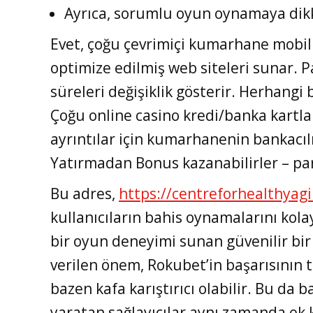
Ayrıca, sorumlu oyun oynamaya dikk
Evet, çoğu çevrimiçi kumarhane mobil
optimize edilmiş web siteleri sunar. 
süreleri değişiklik gösterir. Herhangi
Çoğu online casino kredi/banka kartlar
ayrıntılar için kumarhanenin bankacı
Yatırmadan Bonus kazanabilirler – pa
Bu adres,
https://centreforhealthyagi
kullanıcıların bahis oynamalarını kola
bir oyun deneyimi sunan güvenilir bir
verilen önem, Rokubet’in başarısının te
bazen kafa karıştırıcı olabilir. Bu da
yaratan sağlayıcılar aynı zamanda ek