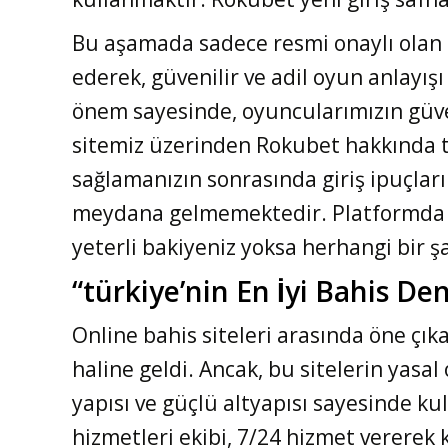
Bu aşamada sadece resmi onaylı olan 
ederek, güvenilir ve adil oyun anlayı
önem sayesinde, oyuncularımızın güven
sitemiz üzerinden Rokubet hakkında tü
sağlamanızın sonrasında giriş ipuçlar
meydana gelmemektedir. Platformda o
yeterli bakiyeniz yoksa herhangi bir
“türkiye’nin En İyi Bahis De
Online bahis siteleri arasında öne çık
haline geldi. Ancak, bu sitelerin yasal
yapısı ve güçlü altyapısı sayesinde kul
hizmetleri ekibi, 7/24 hizmet vererek 