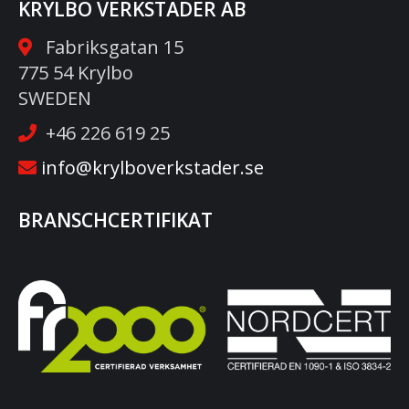
KRYLBO VERKSTÄDER AB
Fabriksgatan 15
775 54 Krylbo
SWEDEN
+46 226 619 25
info@krylboverkstader.se
BRANSCHCERTIFIKAT