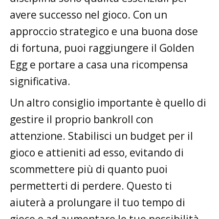
avere successo nel gioco. Con un
approccio strategico e una buona dose
di fortuna, puoi raggiungere il Golden
Egg e portare a casa una ricompensa
significativa.
Un altro consiglio importante è quello di
gestire il proprio bankroll con
attenzione. Stabilisci un budget per il
gioco e attieniti ad esso, evitando di
scommettere più di quanto puoi
permetterti di perdere. Questo ti
aiuterà a prolungare il tuo tempo di