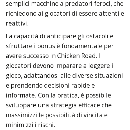
semplici macchine a predatori feroci, che
richiedono ai giocatori di essere attenti e
reattivi.
La capacità di anticipare gli ostacoli e
sfruttare i bonus è fondamentale per
avere successo in Chicken Road. I
giocatori devono imparare a leggere il
gioco, adattandosi alle diverse situazioni
e prendendo decisioni rapide e
informate. Con la pratica, è possibile
sviluppare una strategia efficace che
massimizzi le possibilità di vincita e
minimizzi i rischi.