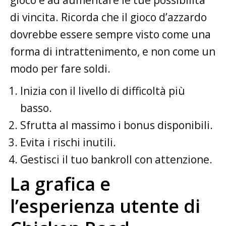
gioco e ad aumentare le tue possibilità
di vincita. Ricorda che il gioco d’azzardo
dovrebbe essere sempre visto come una
forma di intrattenimento, e non come un
modo per fare soldi.
Inizia con il livello di difficoltà più
basso.
Sfrutta al massimo i bonus disponibili.
Evita i rischi inutili.
Gestisci il tuo bankroll con attenzione.
La grafica e
l’esperienza utente di