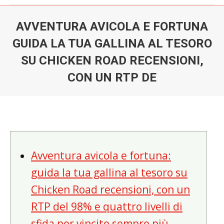
AVVENTURA AVICOLA E FORTUNA
GUIDA LA TUA GALLINA AL TESORO
SU CHICKEN ROAD RECENSIONI,
CON UN RTP DE
Du är här:
Avventura avicola e fortuna:
guida la tua gallina al tesoro su
Chicken Road recensioni, con un
RTP del 98% e quattro livelli di
sfida per vincite sempre più