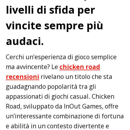
livelli di sfida per
vincite sempre più
audaci.
Cerchi un’esperienza di gioco semplice
ma avvincente? Le
chicken road
recensioni
rivelano un titolo che sta
guadagnando popolarità tra gli
appassionati di giochi casual. Chicken
Road, sviluppato da InOut Games, offre
un’interessante combinazione di fortuna
e abilità in un contesto divertente e