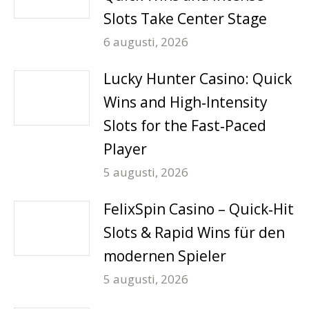
Slots Take Center Stage
6 augusti, 2026
Lucky Hunter Casino: Quick
Wins and High‑Intensity
Slots for the Fast‑Paced
Player
5 augusti, 2026
FelixSpin Casino – Quick‑Hit
Slots & Rapid Wins für den
modernen Spieler
5 augusti, 2026