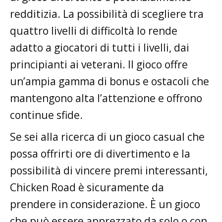
redditizia. La possibilità di scegliere tra
quattro livelli di difficoltà lo rende
adatto a giocatori di tutti i livelli, dai
principianti ai veterani. Il gioco offre
un’ampia gamma di bonus e ostacoli che
mantengono alta l’attenzione e offrono
continue sfide.
Se sei alla ricerca di un gioco casual che
possa offrirti ore di divertimento e la
possibilità di vincere premi interessanti,
Chicken Road è sicuramente da
prendere in considerazione. È un gioco
che può essere apprezzato da solo o con