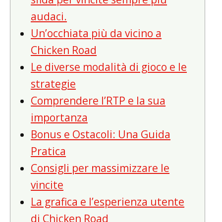
audaci.
Un’occhiata più da vicino a
Chicken Road
Le diverse modalità di gioco e le
strategie
Comprendere l’RTP e la sua
importanza
Bonus e Ostacoli: Una Guida
Pratica
Consigli per massimizzare le
vincite
La grafica e l’esperienza utente
di Chicken Road