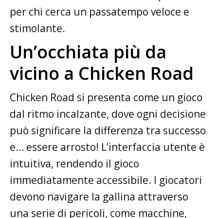
per chi cerca un passatempo veloce e
stimolante.
Un’occhiata più da
vicino a Chicken Road
Chicken Road si presenta come un gioco
dal ritmo incalzante, dove ogni decisione
può significare la differenza tra successo
e… essere arrosto! L’interfaccia utente è
intuitiva, rendendo il gioco
immediatamente accessibile. I giocatori
devono navigare la gallina attraverso
una serie di pericoli, come macchine,