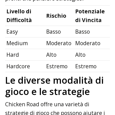
Livello di
Potenziale
Rischio
Difficoltà
di Vincita
Easy
Basso
Basso
Medium
Moderato
Moderato
Hard
Alto
Alto
Hardcore
Estremo
Estremo
Le diverse modalità di
gioco e le strategie
Chicken Road offre una varietà di
strategie di gioco che possono aiutare i