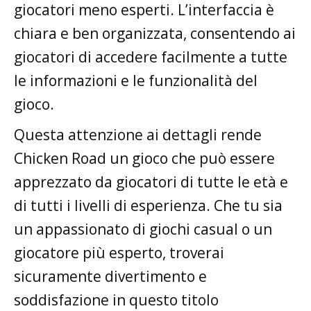
giocatori meno esperti. L’interfaccia è
chiara e ben organizzata, consentendo ai
giocatori di accedere facilmente a tutte
le informazioni e le funzionalità del
gioco.
Questa attenzione ai dettagli rende
Chicken Road un gioco che può essere
apprezzato da giocatori di tutte le età e
di tutti i livelli di esperienza. Che tu sia
un appassionato di giochi casual o un
giocatore più esperto, troverai
sicuramente divertimento e
soddisfazione in questo titolo