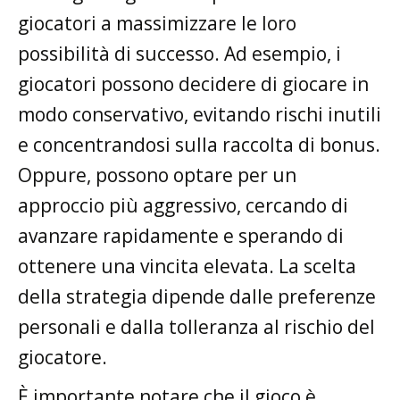
giocatori a massimizzare le loro
possibilità di successo. Ad esempio, i
giocatori possono decidere di giocare in
modo conservativo, evitando rischi inutili
e concentrandosi sulla raccolta di bonus.
Oppure, possono optare per un
approccio più aggressivo, cercando di
avanzare rapidamente e sperando di
ottenere una vincita elevata. La scelta
della strategia dipende dalle preferenze
personali e dalla tolleranza al rischio del
giocatore.
È importante notare che il gioco è