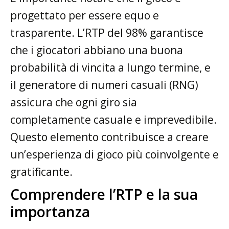
progettato per essere equo e
trasparente. L’RTP del 98% garantisce
che i giocatori abbiano una buona
probabilità di vincita a lungo termine, e
il generatore di numeri casuali (RNG)
assicura che ogni giro sia
completamente casuale e imprevedibile.
Questo elemento contribuisce a creare
un’esperienza di gioco più coinvolgente e
gratificante.
Comprendere l’RTP e la sua
importanza