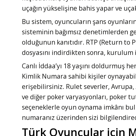
uçağın yükselişine bahis yapar ve uça
Bu sistem, oyuncuların şans oyunların
sisteminin bağımsız denetimlerden geç
olduğunun kanıtıdır. RTP (Return to Pl
dosyasını indirdikten sonra, kurulum 
Canlı İddaa’yı 18 yaşını doldurmuş he
Kimlik Numara sahibi kişiler oynayabi
erişebilirsiniz. Rulet severler, Avrupa
ve diğer poker varyasyonları, poker t
seçeneklerle oyun oynama imkânı bulur
numaranız üzerinden sizi bilgilendire
Türk Oyuncular için M