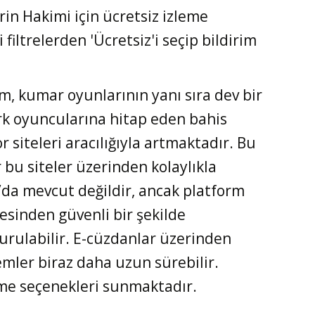
in Hakimi için ücretsiz izleme
iltrelerden 'Ücretsiz'i seçip bildirim
m, kumar oyunlarının yanı sıra dev bir
ürk oyuncularına hitap eden bahis
r siteleri aracılığıyla artmaktadır. Bu
 bu siteler üzerinden kolaylıkla
’da mevcut değildir, ancak platform
esinden güvenli bir şekilde
p kurulabilir. E-cüzdanlar üzerinden
lemler biraz daha uzun sürebilir.
deme seçenekleri sunmaktadır.