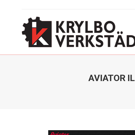
AVIATOR I