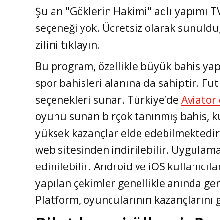
Şu an "Göklerin Hakimi" adlı yapımı T
seçeneği yok. Ücretsiz olarak sunulduğ
zilini tıklayın.
Bu program, özellikle büyük bahis yapa
spor bahisleri alanına da sahiptir. Fu
seçenekleri sunar. Türkiye’de
Aviator
oyunu sunan birçok tanınmış bahis, ku
yüksek kazançlar elde edebilmektedirl
web sitesinden indirilebilir. Uygulama
edinilebilir. Android ve iOS kullanıcıla
yapılan çekimler genellikle anında ger
Platform, oyuncularının kazançlarını g