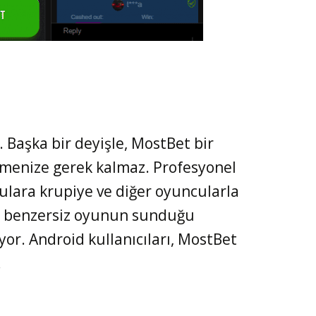
 Başka bir deyişle, MostBet bir
nmenize gerek kalmaz. Profesyonel
ulara krupiye ve diğer oyuncularla
bu benzersiz oyunun sunduğu
yor. Android kullanıcıları, MostBet
.