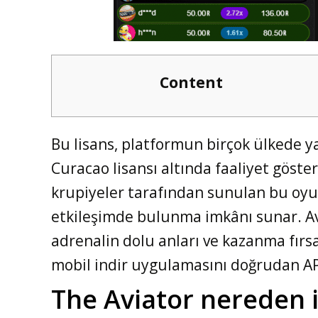
Content
Bu lisans, platformun birçok ülkede ya
Curacao lisansı altında faaliyet gös
krupiyeler tarafından sunulan bu oyun
etkileşimde bulunma imkânı sunar. Av
adrenalin dolu anları ve kazanma fırsa
mobil indir uygulamasını doğrudan APK
The Aviator nereden i