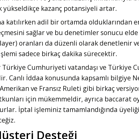
k yükseldikçe kazanç potansiyeli artar.
a katılırken adil bir ortamda olduklarından e
mesini sağlar ve bu denetimler sonucu elde e
ayer) oranları da düzenli olarak denetlenir v
işlemi sadece birkaç dakika sürecektir.
r Türkiye Cumhuriyeti vatandaşı ve Türkiye C
lir. Canlı İddaa konusunda kapsamlı bilgiye 
, Amerikan ve Fransız Ruleti gibi birkaç versiy
utkunları için mükemmeldir, ayrıca baccarat o
lar. İptal işleminiz tamamlandığında üyeliği
ceğiz.
üşteri Desteği