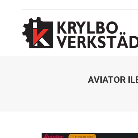
AVIATOR I