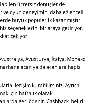
ılabilen ücretsiz dönüşler de
r ve oyun deneyimini daha eğlenceli
elerde büyük popülerlik kazanmıştır.
his seçeneklerini bir araya getiriyor.
kkat çekiyor.
 Avustralya, Avusturya, İtalya, Monako
marhane açan ya da açanlara hapis
rla iletişim kurabilirsiniz. Ayrıca,
ak için haftalık olarak
anlarda geri ödenir. Cashback, belirli