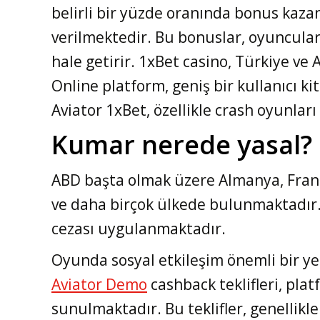
belirli bir yüzde oranında bonus kazan
verilmektedir. Bu bonuslar, oyuncula
hale getirir. 1xBet casino, Türkiye ve
Online platform, geniş bir kullanıcı ki
Aviator 1xBet, özellikle crash oyunla
Kumar nerede yasal?
ABD başta olmak üzere Almanya, Fransa,
ve daha birçok ülkede bulunmaktadır.
cezası uygulanmaktadır.
Oyunda sosyal etkileşim önemli bir yer
Aviator Demo
cashback teklifleri, pla
sunulmaktadır. Bu teklifler, genellikle