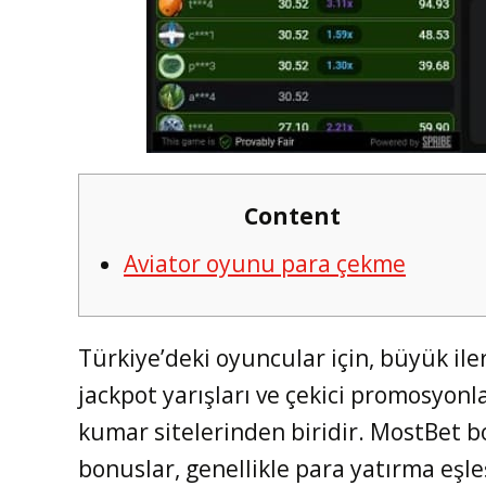
Content
Aviator oyunu para çekme
Türkiye’deki oyuncular için, büyük iler
jackpot yarışları ve çekici promosyon
kumar sitelerinden biridir. MostBet b
bonuslar, genellikle para yatırma eşleş