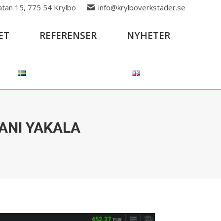
atan 15, 775 54 Krylbo
info@krylboverkstader.se
ET
REFERENSER
NYHETER
ANI YAKALA