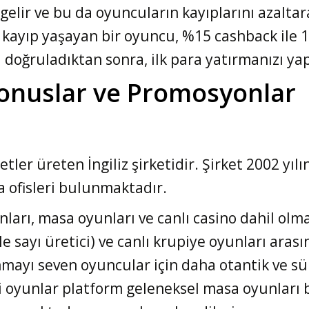
e gelir ve bu da oyuncuların kayıplarını aza
 kayıp yaşayan bir oyuncu, %15 cashback ile 15
 doğruladıktan sonra, ilk para yatırmanızı yap
onuslar ve Promosyonlar
etler üreten İngiliz şirketidir. Şirket 2002 yı
 ofisleri bulunmaktadır.
ları, masa oyunları ve canlı casino dahil olm
le sayı üretici) ve canlı krupiye oyunları arası
mayı seven oyuncular için daha otantik ve sü
ibi oyunlar platform geleneksel masa oyunlar