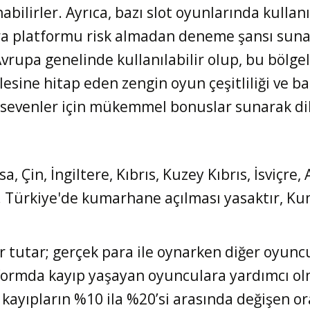
abilirler. Ayrıca, bazı slot oyunlarında kullan
ra platformu risk almadan deneme şansı suna
 Avrupa genelinde kullanılabilir olup, bu bölg
tlesine hitap eden zengin oyun çeşitliliği ve ba
rı sevenler için mükemmel bonuslar sunarak di
 Çin, İngiltere, Kıbrıs, Kuzey Kıbrıs, İsviçre,
 Türkiye'de kumarhane açılması yasaktır, Ku
 tutar; gerçek para ile oynarken diğer oyuncula
tformda kayıp yaşayan oyunculara yardımcı olm
 kayıpların %10 ila %20’si arasında değişen or