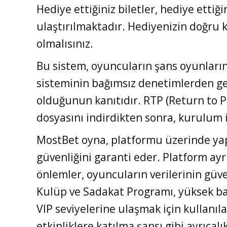
Hediye ettiğiniz biletler, hediye etti
ulaştırılmaktadır. Hediyenizin doğru
olmalısınız.
Bu sistem, oyuncuların şans oyunların
sisteminin bağımsız denetimlerden geç
olduğunun kanıtıdır. RTP (Return to Pl
dosyasını indirdikten sonra, kurulum 
MostBet oyna, platformu üzerinde yapıl
güvenliğini garanti eder. Platform ayr
önlemler, oyuncuların verilerinin güv
Kulüp ve Sadakat Programı, yüksek bah
VIP seviyelerine ulaşmak için kullanılab
etkinliklere katılma şansı gibi ayrıcalı