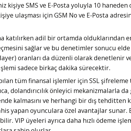
ğiniz kişiye SMS ve E-Posta yoluyla 10 haneden
 kişiye ulaşması için GSM No ve E-Posta adre
a katılırken adil bir ortamda olduklarından e
mesini sağlar ve bu denetimler sonucu elde e
ayer) oranları da düzenli olarak denetlenir v
işlemi sadece birkaç dakika sürecektir.
an tüm finansal işlemler için SSL şifreleme t
ıca, dolandırıcılık önleyici mekanizmalarla da
ende kalmasını ve herhangi bir dış tehditten 
is yapan oyunculara özel avantajlar sunar. B
ilir. VIP üyeleri ayrıca daha hızlı ödeme işlem
klara sahip olurlar.