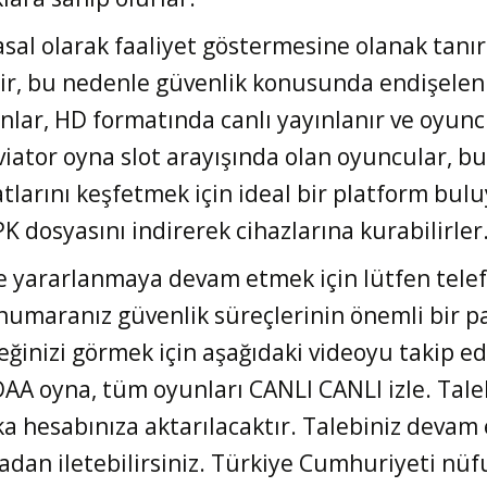
sal olarak faaliyet göstermesine olanak tanır.
terir, bu nedenle güvenlik konusunda endişele
lar, HD formatında canlı yayınlanır ve oyunc
iator oyna slot arayışında olan oyuncular, 
tlarını keşfetmek için ideal bir platform bulu
 dosyasını indirerek cihazlarına kurabilirler
de yararlanmaya devam etmek için lütfen telef
numaranız güvenlik süreçlerinin önemli bir par
ğinizi görmek için aşağıdaki videoyu takip ed
A oyna, tüm oyunları CANLI CANLI izle. Talebi
ka hesabınıza aktarılacaktır. Talebiniz devam 
radan iletebilirsiniz. Türkiye Cumhuriyeti n