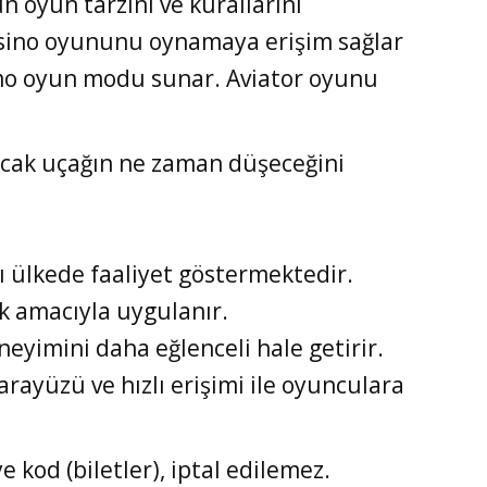
 oyun tarzını ve kurallarını
asino oyununu oynamaya erişim sağlar
emo oyun modu sunar. Aviator oyunu
ancak uçağın ne zaman düşeceğini
ı ülkede faaliyet göstermektedir.
ek amacıyla uygulanır.
yimini daha eğlenceli hale getirir.
ayüzü ve hızlı erişimi ile oyunculara
kod (biletler), iptal edilemez.