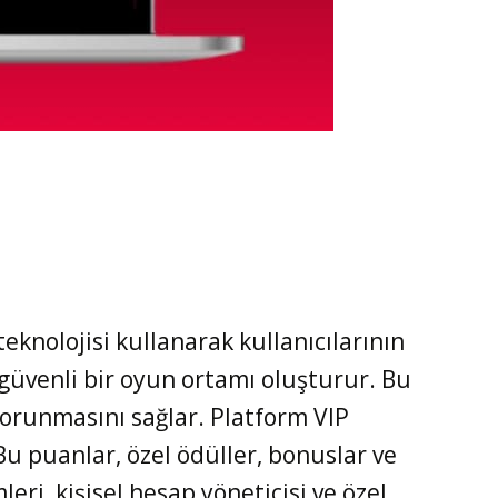
eknolojisi kullanarak kullanıcılarının
 güvenli bir oyun ortamı oluşturur. Bu
korunmasını sağlar. Platform VIP
u puanlar, özel ödüller, bonuslar ve
leri, kişisel hesap yöneticisi ve özel