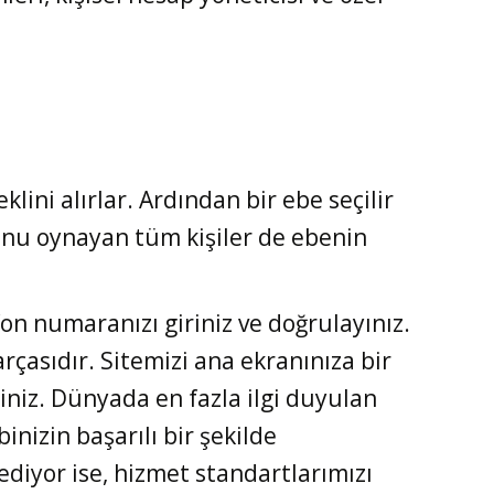
lini alırlar. Ardından bir ebe seçilir
yunu oynayan tüm kişiler de ebenin
on numaranızı giriniz ve doğrulayınız.
çasıdır. Sitemizi ana ekranınıza bir
iniz. Dünyada en fazla ilgi duyulan
nizin başarılı bir şekilde
ediyor ise, hizmet standartlarımızı