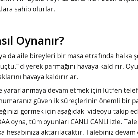
klara sahip olurlar.
sıl Oynanır?
a da aile bireyleri bir masa etrafında halka şek
ş uçtu.” diyerek parmağını havaya kaldırır. O
klarını havaya kaldırırlar.
de yararlanmaya devam etmek için lütfen telef
numaranız güvenlik süreçlerinin önemli bir par
ğinizi görmek için aşağıdaki videoyu takip ed
A oyna, tüm oyunları CANLI CANLI izle. Talebi
ka hesabınıza aktarılacaktır. Talebiniz devam 