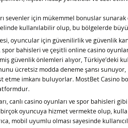
ları sevenler için mükemmel bonuslar sunarak 
elinde kullanılabilir olup, bu bölgelerde büyü
si, oyuncular için güvenilirlik ve güvenlik kan
por bahisleri ve çeşitli online casino oyunları
şmiş güvenlik önlemleri alıyor, Türkiye’deki ku
yununu ücretsiz modda deneme şansı sunuyor, 
est etme imkanı buluyorlar. MostBet Casino bon
latformdur.
arı, canlı casino oyunları ve spor bahisleri gib
a birçok oyuncuya hizmet vermekte olup, kulla
rıca, mobil uyumlu olması sayesinde kullanıcıl