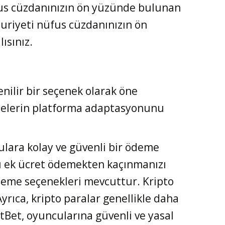
üfus cüzdanınızın ön yüzünde bulunan
mhuriyeti nüfus cüzdanınızın ön
ısınız.
nilir bir seçenek olarak öne
i üyelerin platforma adaptasyonunu
ulara kolay ve güvenli bir ödeme
yı ek ücret ödemekten kaçınmanızı
ödeme seçenekleri mevcuttur. Kripto
rıca, kripto paralar genellikle daha
tBet, oyuncularına güvenli ve yasal