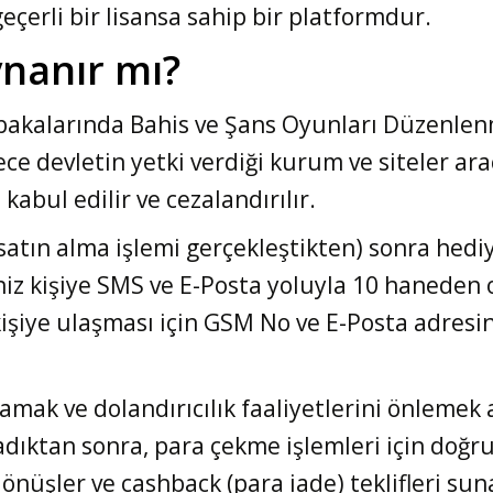
çerli bir lisansa sahip bir platformdur.
nanır mı?
bakalarında Bahis ve Şans Oyunları Düzenlenm
e devletin yetki verdiği kurum ve siteler arac
kabul edilir ve cezalandırılır.
ın alma işlemi gerçekleştikten) sonra hediye 
ğiniz kişiye SMS ve E-Posta yoluyla 10 haneden
 kişiye ulaşması için GSM No ve E-Posta adre
amak ve dolandırıcılık faaliyetlerini önlemek
ladıktan sonra, para çekme işlemleri için doğ
dönüşler ve cashback (para iade) teklifleri su