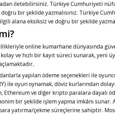
radan iletebilirsiniz. Türkiye Cumhuriyeti n
 ve doğru bir şekilde yazmalısınız. Türkiye Cu
gili alana eksiksiz ve doğru bir şekilde yazmal
 mi?
llikleriyle online kumarhane dünyasında güve
a kolay ve hızlı bir kayıt süreci sunarak, yen
maçlamaktadır.
üzdanlarla yapılan ödeme seçenekleri ile oyunc
TRY) ile oyun oynamak, döviz kurlarından dola
in, Ethereum ve diğer kripto paralara dayalı 
nonim bir şekilde işlem yapma imkânı sunar. Ay
 para yatırma/çekme süreçlerine sahiptir. Mos