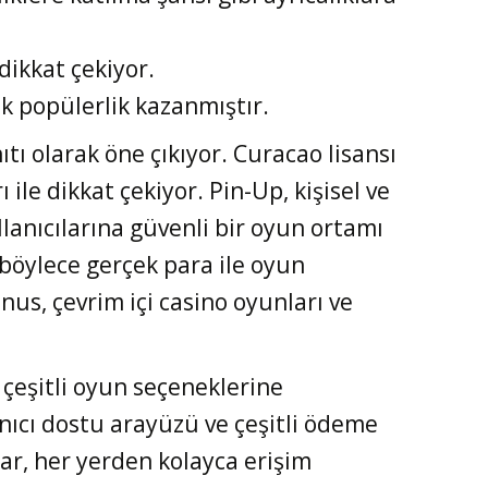
dikkat çekiyor.
k popülerlik kazanmıştır.
ıtı olarak öne çıkıyor. Curacao lisansı
 ile dikkat çekiyor. Pin-Up, kişisel ve
llanıcılarına güvenli bir oyun ortamı
böylece gerçek para ile oyun
us, çevrim içi casino oyunları ve
i çeşitli oyun seçeneklerine
nıcı dostu arayüzü ve çeşitli ödeme
ar, her yerden kolayca erişim