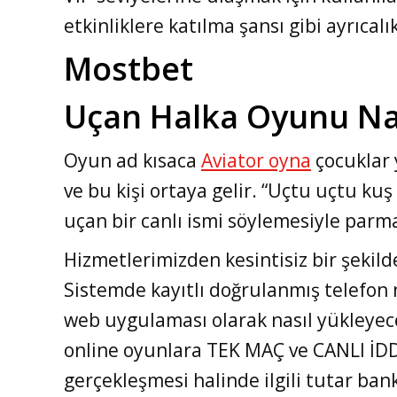
etkinliklere katılma şansı gibi ayrıcalı
Mostbet
Uçan Halka Oyunu Na
Oyun ad kısaca
Aviator oyna
çocuklar y
ve bu kişi ortaya gelir. “Uçtu uçtu ku
uçan bir canlı ismi söylemesiyle parma
Hizmetlerimizden kesintisiz bir şekil
Sistemde kayıtlı doğrulanmış telefon 
web uygulaması olarak nasıl yükleyece
online oyunlara TEK MAÇ ve CANLI İDDA
gerçekleşmesi halinde ilgili tutar ban