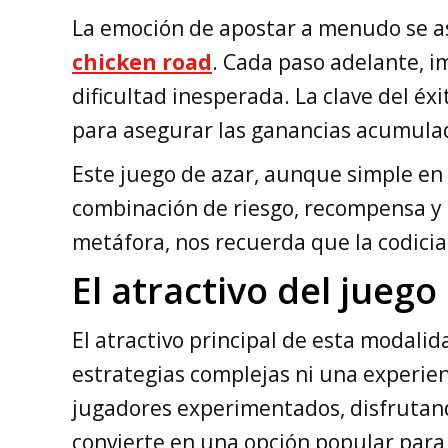
La emoción de apostar a menudo se as
chicken road
. Cada paso adelante, i
dificultad inesperada. La clave del é
para asegurar las ganancias acumula
Este juego de azar, aunque simple en 
combinación de riesgo, recompensa y 
metáfora, nos recuerda que la codicia
El atractivo del juego
El atractivo principal de esta modali
estrategias complejas ni una experien
jugadores experimentados, disfrutando
convierte en una opción popular par