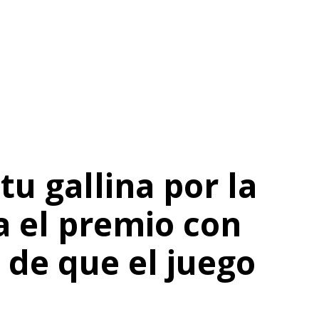
tu gallina por la
 el premio con
 de que el juego