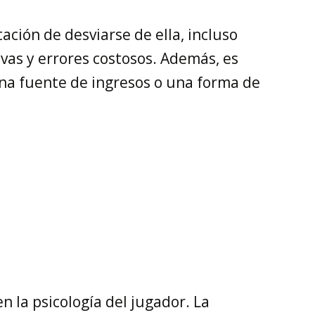
tación de desviarse de ella, incluso
ivas y errores costosos. Además, es
na fuente de ingresos o una forma de
n la psicología del jugador. La