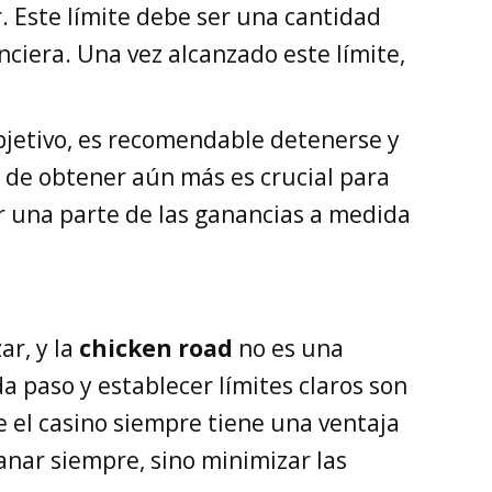
. Este límite debe ser una cantidad
nciera. Una vez alcanzado este límite,
objetivo, es recomendable detenerse y
za de obtener aún más es crucial para
ar una parte de las ganancias a medida
ar, y la
chicken road
no es una
a paso y establecer límites claros son
 el casino siempre tiene una ventaja
ganar siempre, sino minimizar las