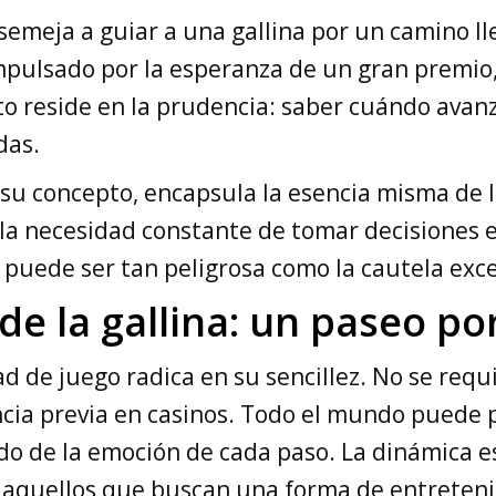
emeja a guiar a una gallina por un camino ll
mpulsado por la esperanza de un gran premio, 
xito reside en la prudencia: saber cuándo ava
das.
su concepto, encapsula la esencia misma de la
la necesidad constante de tomar decisiones e
 puede ser tan peligrosa como la cautela exce
 de la gallina: un paseo p
dad de juego radica en su sencillez. No se re
cia previa en casinos. Todo el mundo puede p
 de la emoción de cada paso. La dinámica es a
a aquellos que buscan una forma de entreten