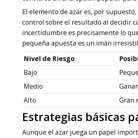
El elemento de azar es, por supuesto,
control sobre el resultado al decidir 
incertidumbre es precisamente lo que 
pequeña apuesta es un imán irresisti
Nivel de Riesgo
Posi
Bajo
Peque
Medio
Ganan
Alto
Gran 
Estrategias básicas p
Aunque el azar juega un papel import