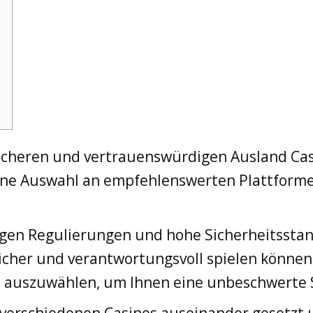
cheren und vertrauenswürdigen Ausland Casin
eine Auswahl an empfehlenswerten Plattformen
engen Regulierungen und hohe Sicherheitsstan
cher und verantwortungsvoll spielen können
z auszuwählen, um Ihnen eine unbeschwerte S