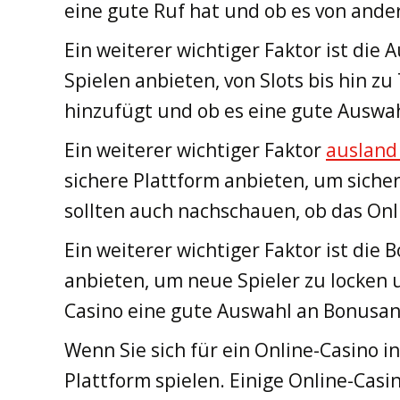
eine gute Ruf hat und ob es von ander
Ein weiterer wichtiger Faktor ist die 
Spielen anbieten, von Slots bis hin z
hinzufügt und ob es eine gute Auswah
Ein weiterer wichtiger Faktor
ausland 
sichere Plattform anbieten, um sicher
sollten auch nachschauen, ob das Onli
Ein weiterer wichtiger Faktor ist die
anbieten, um neue Spieler zu locken 
Casino eine gute Auswahl an Bonusan
Wenn Sie sich für ein Online-Casino in
Plattform spielen. Einige Online-Casin