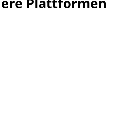
here Plattformen