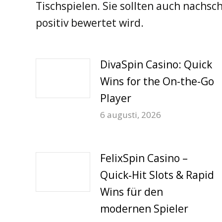
Tischspielen. Sie sollten auch nachsc
positiv bewertet wird.
DivaSpin Casino: Quick
Wins for the On-the-Go
Player
6 augusti, 2026
FelixSpin Casino –
Quick‑Hit Slots & Rapid
Wins für den
modernen Spieler