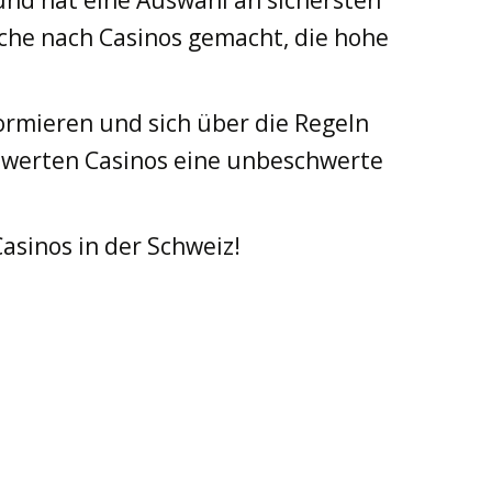
und hat eine Auswahl an sichersten
che nach Casinos gemacht, die hohe
ormieren und sich über die Regeln
nswerten Casinos eine unbeschwerte
asinos in der Schweiz!