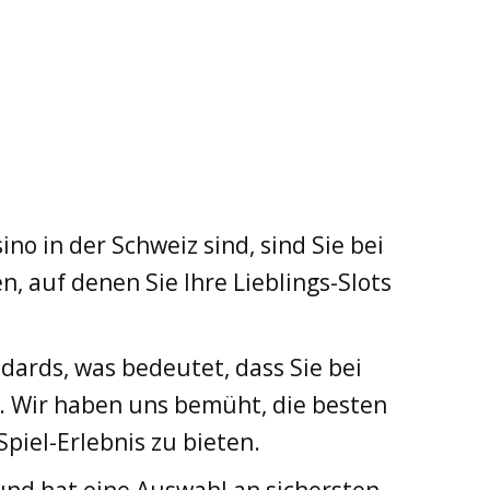
o in der Schweiz sind, sind Sie bei
, auf denen Sie Ihre Lieblings-Slots
dards, was bedeutet, dass Sie bei
. Wir haben uns bemüht, die besten
piel-Erlebnis zu bieten.