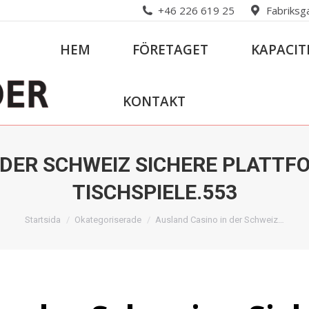
+46 226 619 25
Fabriksg
HEM
FÖRETAGET
KAPACIT
KONTAKT
 DER SCHWEIZ SICHERE PLATTF
TISCHSPIELE.553
Du är här:
Startsida
Okategoriserade
Ausland Casino in der Schweiz…