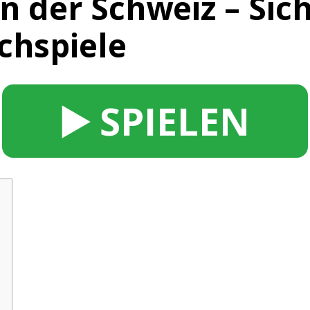
n der Schweiz – Sic
schspiele
▶️ SPIELEN