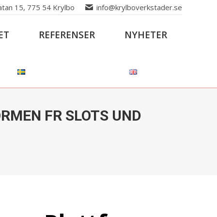
atan 15, 775 54 Krylbo
info@krylboverkstader.se
ET
REFERENSER
NYHETER
ORMEN FR SLOTS UND